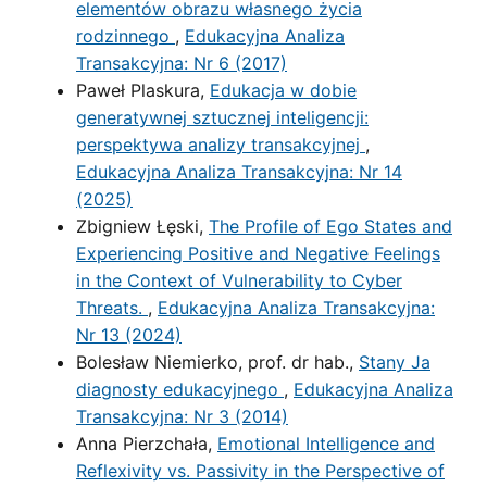
elementów obrazu własnego życia
rodzinnego
,
Edukacyjna Analiza
Transakcyjna: Nr 6 (2017)
Paweł Plaskura,
Edukacja w dobie
generatywnej sztucznej inteligencji:
perspektywa analizy transakcyjnej
,
Edukacyjna Analiza Transakcyjna: Nr 14
(2025)
Zbigniew Łęski,
The Profile of Ego States and
Experiencing Positive and Negative Feelings
in the Context of Vulnerability to Cyber
Threats.
,
Edukacyjna Analiza Transakcyjna:
Nr 13 (2024)
Bolesław Niemierko, prof. dr hab.,
Stany Ja
diagnosty edukacyjnego
,
Edukacyjna Analiza
Transakcyjna: Nr 3 (2014)
Anna Pierzchała,
Emotional Intelligence and
Reflexivity vs. Passivity in the Perspective of