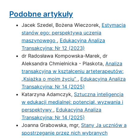
Podobne artykuły
Jacek Szedel, Bożena Wieczorek,
Estymacja
stanów ego: perspektywa uczenia
maszynowego
,
Edukacyjna Analiza
Transakcyjna: Nr 12 (2023)
dr Radosława Kompowska-Marek, dr
Aleksandra Chmielnicka - Plaskota,
Analiza
transakcyjna w kształceniu arteterapeutów:
„Książka o moim życiu”
,
Edukacyjna Analiza
Transakcyjna: Nr 14 (2025)
Katarzyna Adamczyk,
Sztuczna inteligencja
w edukacji medialnej: potencjał, wyzwania i
perspektywy
,
Edukacyjna Analiza
Transakcyjna: Nr 14 (2025)
Joanna Grabowska, mgr,
Stany Ja uczniów a
spostrzeganie przez nich wybranych