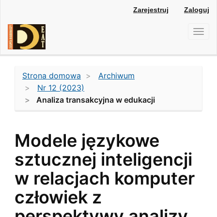
Main
Zarejestruj
Zaloguj
Navigation
Main
Toggl
Content
navig
Sidebar
Strona domowa
Archiwum
Nr 12 (2023)
Analiza transakcyjna w edukacji
Modele językowe
sztucznej inteligencji
w relacjach komputer
człowiek z
perspektywy analizy