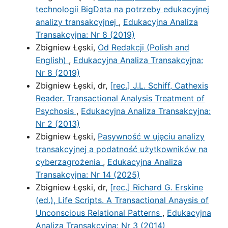
technologii BigData na potrzeby edukacyjnej
analizy transakcyjnej
,
Edukacyjna Analiza
Transakcyjna: Nr 8 (2019)
Zbigniew Łęski,
Od Redakcji (Polish and
English)
,
Edukacyjna Analiza Transakcyjna:
Nr 8 (2019)
Zbigniew Łęski, dr,
[rec.] J.L. Schiff, Cathexis
Reader. Transactional Analysis Treatment of
Psychosis
,
Edukacyjna Analiza Transakcyjna:
Nr 2 (2013)
Zbigniew Łęski,
Pasywność w ujęciu analizy
transakcyjnej a podatność użytkowników na
cyberzagrożenia
,
Edukacyjna Analiza
Transakcyjna: Nr 14 (2025)
Zbigniew Łęski, dr,
[rec.] Richard G. Erskine
(ed.), Life Scripts. A Transactional Anaysis of
Unconscious Relational Patterns
,
Edukacyjna
Analiza Transakcyjna: Nr 3 (2014)