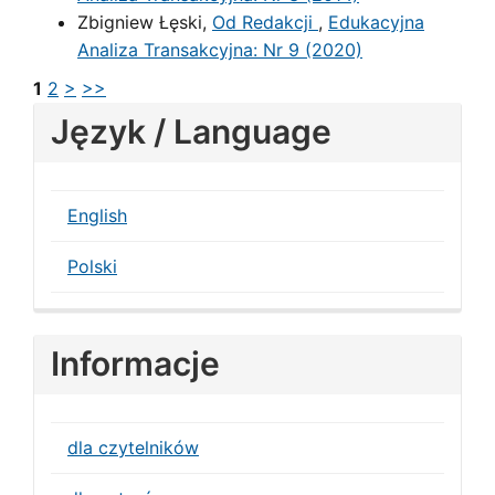
Zbigniew Łęski,
Od Redakcji
,
Edukacyjna
Analiza Transakcyjna: Nr 9 (2020)
1
2
>
>>
Język / Language
English
Polski
Informacje
dla czytelników