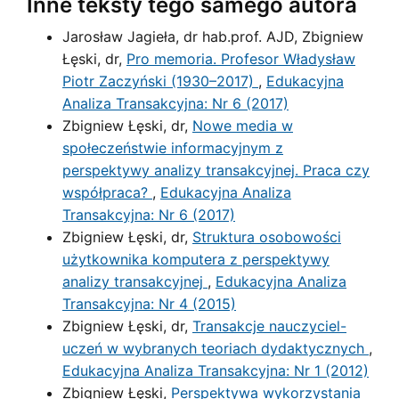
Inne teksty tego samego autora
Jarosław Jagieła, dr hab.prof. AJD, Zbigniew
Łęski, dr,
Pro memoria. Profesor Władysław
Piotr Zaczyński (1930–2017)
,
Edukacyjna
Analiza Transakcyjna: Nr 6 (2017)
Zbigniew Łęski, dr,
Nowe media w
społeczeństwie informacyjnym z
perspektywy analizy transakcyjnej. Praca czy
współpraca?
,
Edukacyjna Analiza
Transakcyjna: Nr 6 (2017)
Zbigniew Łęski, dr,
Struktura osobowości
użytkownika komputera z perspektywy
analizy transakcyjnej
,
Edukacyjna Analiza
Transakcyjna: Nr 4 (2015)
Zbigniew Łęski, dr,
Transakcje nauczyciel-
uczeń w wybranych teoriach dydaktycznych
,
Edukacyjna Analiza Transakcyjna: Nr 1 (2012)
Zbigniew Łęski,
Perspektywa wykorzystania