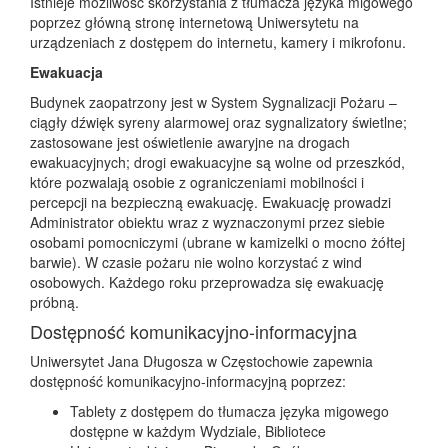
Istnieje możliwość skorzystania z tłumacza języka migowego
poprzez główną stronę internetową Uniwersytetu na
urządzeniach z dostępem do internetu, kamery i mikrofonu.
Ewakuacja
Budynek zaopatrzony jest w System Sygnalizacji Pożaru –
ciągły dźwięk syreny alarmowej oraz sygnalizatory świetlne;
zastosowane jest oświetlenie awaryjne na drogach
ewakuacyjnych; drogi ewakuacyjne są wolne od przeszkód,
które pozwalają osobie z ograniczeniami mobilności i
percepcji na bezpieczną ewakuację. Ewakuację prowadzi
Administrator obiektu wraz z wyznaczonymi przez siebie
osobami pomocniczymi (ubrane w kamizelki o mocno żółtej
barwie). W czasie pożaru nie wolno korzystać z wind
osobowych. Każdego roku przeprowadza się ewakuację
próbną.
Dostępność komunikacyjno-informacyjna
Uniwersytet Jana Długosza w Częstochowie zapewnia
dostępność komunikacyjno-informacyjną poprzez:
Tablety z dostępem do tłumacza języka migowego
dostępne w każdym Wydziale, Bibliotece