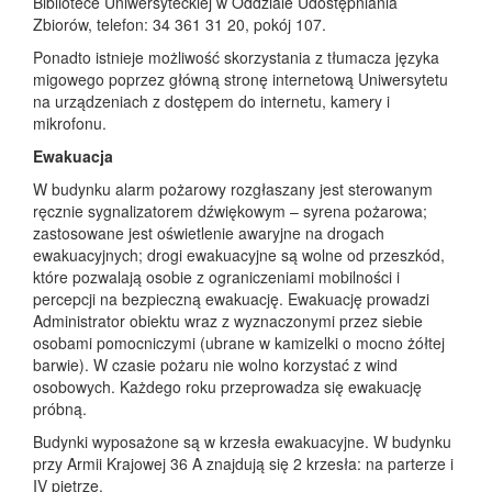
Bibliotece Uniwersyteckiej w Oddziale Udostępniania
Zbiorów, telefon: 34 361 31 20, pokój 107.
Ponadto istnieje możliwość skorzystania z tłumacza języka
migowego poprzez główną stronę internetową Uniwersytetu
na urządzeniach z dostępem do internetu, kamery i
mikrofonu.
Ewakuacja
W budynku alarm pożarowy rozgłaszany jest sterowanym
ręcznie sygnalizatorem dźwiękowym – syrena pożarowa;
zastosowane jest oświetlenie awaryjne na drogach
ewakuacyjnych; drogi ewakuacyjne są wolne od przeszkód,
które pozwalają osobie z ograniczeniami mobilności i
percepcji na bezpieczną ewakuację. Ewakuację prowadzi
Administrator obiektu wraz z wyznaczonymi przez siebie
osobami pomocniczymi (ubrane w kamizelki o mocno żółtej
barwie). W czasie pożaru nie wolno korzystać z wind
osobowych. Każdego roku przeprowadza się ewakuację
próbną.
Budynki wyposażone są w krzesła ewakuacyjne. W budynku
przy Armii Krajowej 36 A znajdują się 2 krzesła: na parterze i
IV piętrze.