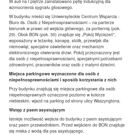
W auli na I piętrze zainstalowano pętlę indukcyjną dla
wzmocnienia sygnału głosowego.
W budynku mieści się Uniwersyteckie Centrum Wsparcia -
Biuro ds. Osób z Niepełnosprawnościami – na parterze
kierunek w prawo od wejścia głównego, za portiernią (pok.
29). Obok BON (pok. 30) znajduje się „Pokój Wyciszeń",
wyposażony w leżankę, kanapę, stolik, przewijak dla
niemowląt, specjalne oświetlenie oraz mechanizm
elektronicznego otwierania drzwi. Pokój przeznaczony jest
dla osób z niepełnosprawnościami, specjalnymi potrzebami
zdrowotnymi, pracowników oraz osób z małymi dziećmi.
Miejsca parkingowe wyznaczone dla osób z
niepełnosprawnościami i sposób korzystania z nich
Przy budynku znajdują się miejsca parkingowe dla osób
niepełnosprawnych oznaczone poziomo w kolorze
niebieskim, wjazd na parking od strony ulicy Waszyngtona.
Wstęp z psem asystującym
Istnieje możliwość wejścia do budynku z psem asystującym
oraz psem przewodnikiem. Przed wejściem do BON znajduje
się miska z wodą dla psa asystującego.