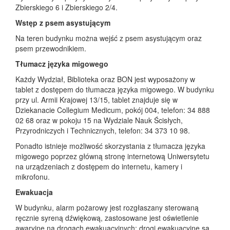
Zbierskiego 6 i Zbierskiego 2/4.
Wstęp z psem asystującym
Na teren budynku można wejść z psem asystującym oraz
psem przewodnikiem.
Tłumacz języka migowego
Każdy Wydział, Biblioteka oraz BON jest wyposażony w
tablet z dostępem do tłumacza języka migowego. W budynku
przy ul. Armii Krajowej 13/15, tablet znajduje się w
Dziekanacie Collegium Medicum, pokój 004, telefon: 34 888
02 68 oraz w pokoju 15 na Wydziale Nauk Ścisłych,
Przyrodniczych i Technicznych, telefon: 34 373 10 98.
Ponadto istnieje możliwość skorzystania z tłumacza języka
migowego poprzez główną stronę internetową Uniwersytetu
na urządzeniach z dostępem do internetu, kamery i
mikrofonu.
Ewakuacja
W budynku, alarm pożarowy jest rozgłaszany sterowaną
ręcznie syreną dźwiękową, zastosowane jest oświetlenie
awaryjne na drogach ewakuacyjnych; drogi ewakuacyjne są