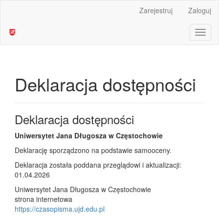
Main
Zarejestruj
Zaloguj
Navigation
Main
Toggl
Content
naviga
Sidebar
Deklaracja dostępności
Deklaracja dostępności
Uniwersytet Jana Długosza w Częstochowie
Deklarację sporządzono na podstawie samooceny.
Deklaracja została poddana przeglądowi i aktualizacji:
01.04.2026
Uniwersytet Jana Długosza w Częstochowie
strona internetowa
https://czasopisma.ujd.edu.pl