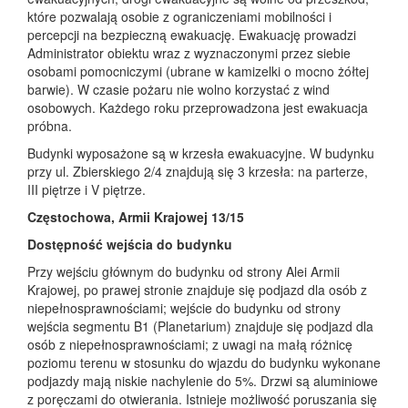
które pozwalają osobie z ograniczeniami mobilności i
percepcji na bezpieczną ewakuację. Ewakuację prowadzi
Administrator obiektu wraz z wyznaczonymi przez siebie
osobami pomocniczymi (ubrane w kamizelki o mocno żółtej
barwie). W czasie pożaru nie wolno korzystać z wind
osobowych. Każdego roku przeprowadzona jest ewakuacja
próbna.
Budynki wyposażone są w krzesła ewakuacyjne. W budynku
przy ul. Zbierskiego 2/4 znajdują się 3 krzesła: na parterze,
III piętrze i V piętrze.
Częstochowa, Armii Krajowej 13/15
Dostępność wejścia do budynku
Przy wejściu głównym do budynku od strony Alei Armii
Krajowej, po prawej stronie znajduje się podjazd dla osób z
niepełnosprawnościami; wejście do budynku od strony
wejścia segmentu B1 (Planetarium) znajduje się podjazd dla
osób z niepełnosprawnościami; z uwagi na małą różnicę
poziomu terenu w stosunku do wjazdu do budynku wykonane
podjazdy mają niskie nachylenie do 5%. Drzwi są aluminiowe
z poręczami do otwierania. Istnieje możliwość poruszania się