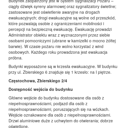
Budynek zaopatrzony jest w System Sygnalizacji Pożaru –
ciągły dźwięk syreny alarmowej oraz sygnalizatory świetlne;
zastosowane jest oświetlenie awaryjne na drogach
ewakuacyjnych; drogi ewakuacyjne są wolne od przeszkód,
które pozwalają osobie z ograniczeniami mobilności i
percepcji na bezpieczną ewakuację. Ewakuację prowadzi
Administrator obiektu wraz z wyznaczonymi przez siebie
osobami pomocniczymi (ubrane w kamizelki o mocno żółtej
barwie). W czasie pożaru nie wolno korzystać z wind
osobowych. Każdego roku prowadzona jest ewakuacja
próbna.
Budynki wyposażone są w krzesła ewakuacyjne. W budynku
przy ul. Zbierskiego 6 znajduje się 1 krzesło: na I piętrze.
Częstochowa, Zbierskiego 2/4
Dostępność wejścia do budynku
Główne wejście do budynku dostosowane dla osób z
niepełnosprawnościami, podjazd dla osób z
niepełnosprawnościami, poruszających się na wózkach.
Wejście oznakowane dla osób z niepełnosprawnościami.
Drzwi aluminiowe duże z uchwytem do otwierania; dobrze
oświetlone.