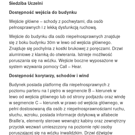
Siedziba Uczelni
Dostępność wejścia do budynku
Wejście główne – schody z pochwytami, dla osób
pełnosprawnych i z lekką dysfunkcją ruchową.
Wejście do budynku dla osób niepełnosprawnych znajduje
się z boku budynku 30m w lewo od wejścia głównego.
Znajduje się pochylnia z kostki brukowej z poręczami. Drzwi
aluminiowe z klamką do otwierania. Istnieje możliwość
poruszania się na wózku. Wejście boczne wyposażone w
system wzywania pomocy Call – Hear.
Dostępność korytarzy, schodów i wind
Budynek posiada platformę dla niepełnosprawnych z
poziomu parteru na I piętro w segmencie B – kierunek w
lewo od wejścia głównego lub od strony podjazdu oraz windę
w segmencie C – kierunek w prawo od wejścia głównego, w
pełni dostosowaną dla osób z niepełnosprawnościami ruchu,
słuchu, wzroku, posiada informacje dotykową w alfabecie
Braille'a, elementy sterowe wewnątrz kabiny oraz zewnętrzny
przycisk wezwań umieszczony na poziomie ręki osoby
poruszającej się na wózku inwalidzkim. Drzwi dźwigów