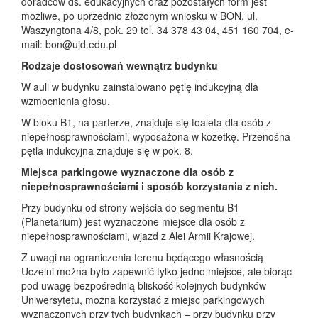
doradców ds. edukacyjnych oraz pozostałych form jest
możliwe, po uprzednio złożonym wniosku w BON, ul.
Waszyngtona 4/8, pok. 29 tel. 34 378 43 04, 451 160 704, e-
mail: bon@ujd.edu.pl
Rodzaje dostosowań wewnątrz budynku
W auli w budynku zainstalowano pętlę indukcyjną dla
wzmocnienia głosu.
W bloku B1, na parterze, znajduje się toaleta dla osób z
niepełnosprawnościami, wyposażona w kozetkę. Przenośna
pętla indukcyjna znajduje się w pok. 8.
Miejsca parkingowe wyznaczone dla osób z
niepełnosprawnościami i sposób korzystania z nich.
Przy budynku od strony wejścia do segmentu B1
(Planetarium) jest wyznaczone miejsce dla osób z
niepełnosprawnościami, wjazd z Alei Armii Krajowej.
Z uwagi na ograniczenia terenu będącego własnością
Uczelni można było zapewnić tylko jedno miejsce, ale biorąc
pod uwagę bezpośrednią bliskość kolejnych budynków
Uniwersytetu, można korzystać z miejsc parkingowych
wyznaczonych przy tych budynkach – przy budynku przy