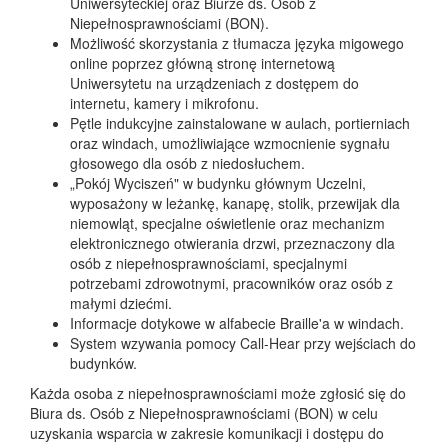
Uniwersyteckiej oraz Biurze ds. Osób z
Niepełnosprawnościami (BON).
Możliwość skorzystania z tłumacza języka migowego
online poprzez główną stronę internetową
Uniwersytetu na urządzeniach z dostępem do
internetu, kamery i mikrofonu.
Pętle indukcyjne zainstalowane w aulach, portierniach
oraz windach, umożliwiające wzmocnienie sygnału
głosowego dla osób z niedosłuchem.
„Pokój Wyciszeń" w budynku głównym Uczelni,
wyposażony w leżankę, kanapę, stolik, przewijak dla
niemowląt, specjalne oświetlenie oraz mechanizm
elektronicznego otwierania drzwi, przeznaczony dla
osób z niepełnosprawnościami, specjalnymi
potrzebami zdrowotnymi, pracowników oraz osób z
małymi dziećmi.
Informacje dotykowe w alfabecie Braille'a w windach.
System wzywania pomocy Call-Hear przy wejściach do
budynków.
Każda osoba z niepełnosprawnościami może zgłosić się do
Biura ds. Osób z Niepełnosprawnościami (BON) w celu
uzyskania wsparcia w zakresie komunikacji i dostępu do