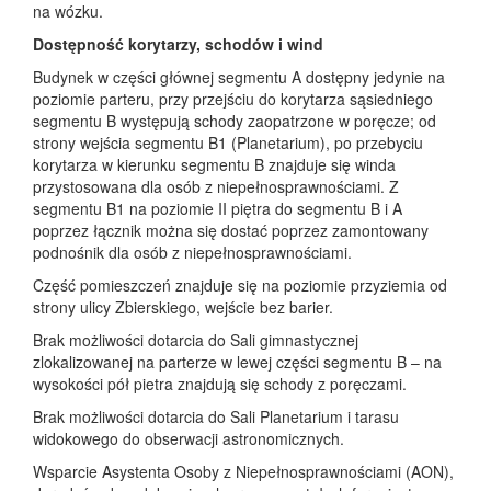
na wózku.
Dostępność korytarzy, schodów i wind
Budynek w części głównej segmentu A dostępny jedynie na
poziomie parteru, przy przejściu do korytarza sąsiedniego
segmentu B występują schody zaopatrzone w poręcze; od
strony wejścia segmentu B1 (Planetarium), po przebyciu
korytarza w kierunku segmentu B znajduje się winda
przystosowana dla osób z niepełnosprawnościami. Z
segmentu B1 na poziomie II piętra do segmentu B i A
poprzez łącznik można się dostać poprzez zamontowany
podnośnik dla osób z niepełnosprawnościami.
Część pomieszczeń znajduje się na poziomie przyziemia od
strony ulicy Zbierskiego, wejście bez barier.
Brak możliwości dotarcia do Sali gimnastycznej
zlokalizowanej na parterze w lewej części segmentu B – na
wysokości pół pietra znajdują się schody z poręczami.
Brak możliwości dotarcia do Sali Planetarium i tarasu
widokowego do obserwacji astronomicznych.
Wsparcie Asystenta Osoby z Niepełnosprawnościami (AON),