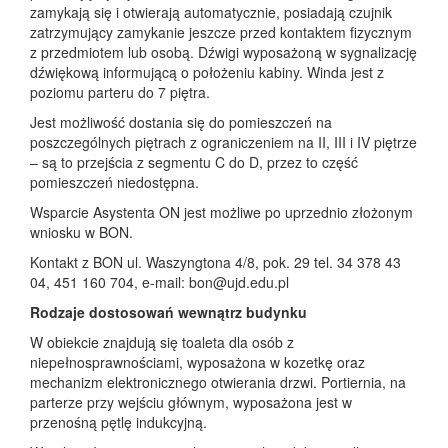
zamykają się i otwierają automatycznie, posiadają czujnik
zatrzymujący zamykanie jeszcze przed kontaktem fizycznym
z przedmiotem lub osobą. Dźwigi wyposażoną w sygnalizację
dźwiękową informującą o położeniu kabiny. Winda jest z
poziomu parteru do 7 piętra.
Jest możliwość dostania się do pomieszczeń na
poszczególnych piętrach z ograniczeniem na II, III i IV piętrze
– są to przejścia z segmentu C do D, przez to część
pomieszczeń niedostępna.
Wsparcie Asystenta ON jest możliwe po uprzednio złożonym
wniosku w BON.
Kontakt z BON ul. Waszyngtona 4/8, pok. 29 tel. 34 378 43
04, 451 160 704, e-mail: bon@ujd.edu.pl
Rodzaje dostosowań wewnątrz budynku
W obiekcie znajdują się toaleta dla osób z
niepełnosprawnościami, wyposażona w kozetkę oraz
mechanizm elektronicznego otwierania drzwi. Portiernia, na
parterze przy wejściu głównym, wyposażona jest w
przenośną pętlę indukcyjną.