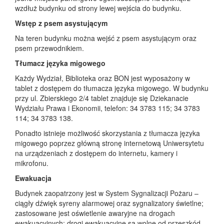
wzdłuż budynku od strony lewej wejścia do budynku.
Wstęp z psem asystującym
Na teren budynku można wejść z psem asystującym oraz
psem przewodnikiem.
Tłumacz języka migowego
Każdy Wydział, Biblioteka oraz BON jest wyposażony w
tablet z dostępem do tłumacza języka migowego. W budynku
przy ul. Zbierskiego 2/4 tablet znajduje się Dziekanacie
Wydziału Prawa i Ekonomii, telefon: 34 3783 115; 34 3783
114; 34 3783 138.
Ponadto istnieje możliwość skorzystania z tłumacza języka
migowego poprzez główną stronę internetową Uniwersytetu
na urządzeniach z dostępem do internetu, kamery i
mikrofonu.
Ewakuacja
Budynek zaopatrzony jest w System Sygnalizacji Pożaru –
ciągły dźwięk syreny alarmowej oraz sygnalizatory świetlne;
zastosowane jest oświetlenie awaryjne na drogach
ewakuacyjnych; drogi ewakuacyjne są wolne od przeszkód,