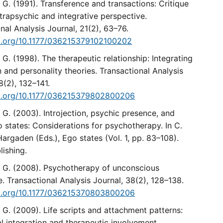
. G. (1991). Transference and transactions: Critique
trapsychic and integrative perspective.
nal Analysis Journal, 21(2), 63–76.
oi.org/10.1177/036215379102100202
. G. (1998). The therapeutic relationship: Integrating
 and personality theories. Transactional Analysis
8(2), 132–141.
oi.org/10.1177/036215379802800206
. G. (2003). Introjection, psychic presence, and
 states: Considerations for psychotherapy. In C.
 Hargaden (Eds.), Ego states (Vol. 1, pp. 83–108).
ishing.
R. G. (2008). Psychotherapy of unconscious
. Transactional Analysis Journal, 38(2), 128–138.
oi.org/10.1177/036215370803800206
. G. (2009). Life scripts and attachment patterns:
l integration and therapeutic involvement.