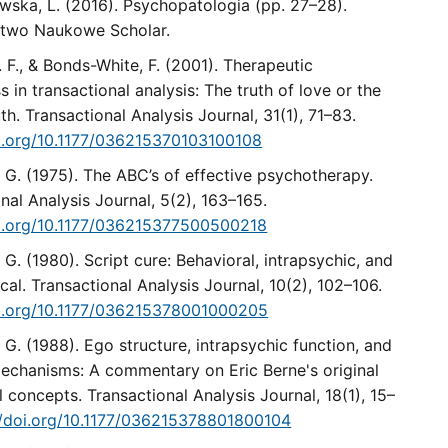
wska, L. (2016). Psychopatologia (pp. 27–28).
two Naukowe Scholar.
. F., & Bonds-White, F. (2001). Therapeutic
s in transactional analysis: The truth of love or the
uth. Transactional Analysis Journal, 31(1), 71–83.
oi.org/10.1177/036215370103100108
. G. (1975). The ABC’s of effective psychotherapy.
nal Analysis Journal, 5(2), 163–165.
oi.org/10.1177/036215377500500218
. G. (1980). Script cure: Behavioral, intrapsychic, and
cal. Transactional Analysis Journal, 10(2), 102–106.
oi.org/10.1177/036215378001000205
. G. (1988). Ego structure, intrapsychic function, and
echanisms: A commentary on Eric Berne's original
l concepts. Transactional Analysis Journal, 18(1), 15–
//doi.org/10.1177/036215378801800104