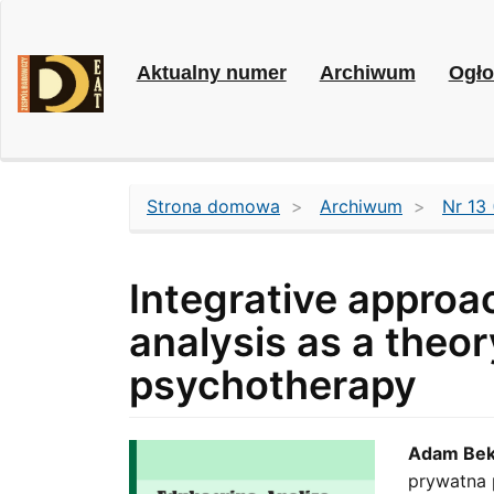
Main
Navigation
Main
Aktualny numer
Archiwum
Ogło
Content
Sidebar
Strona domowa
Archiwum
Nr 13
Integrative approac
analysis as a theo
psychotherapy
Article
Main
Adam Bek
prywatna 
Sidebar
Artic