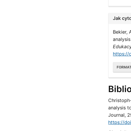
Jak cyt
Bekier, 
analysi
Edukacy
https://
FORMA
Bibli
Christoph-
analysis t
Journal, 2
https://d