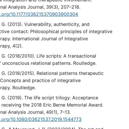
nal Analysis Journal, 39(3), 207–218.
oi.org/10.1177/036215370903900304
. G. (2013). Vulnerability, authenticity, and
ctive contact: Philosophical principles of integrative
apy. International Journal of Integrative
rapy, 4(2).
. G. (2018/2010). Life scripts: A transactional
f unconscious relational patterns. Routledge.
. G. (2018/2015). Relational patterns therapeutic
 Concepts and practice of integrative
rapy. Routledge.
. G. (2019). The life script trilogy: Acceptance
 receiving the 2018 Eric Berne Memorial Award.
nal Analysis Journal, 49(1), 7–13.
oi.org/10.1080/03621537.2019.1544773