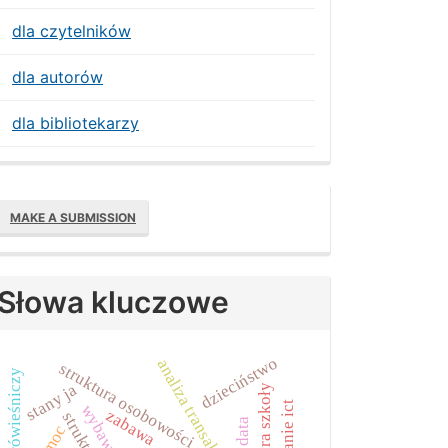
dla czytelników
dla autorów
dla bibliotekarzy
Make
MAKE A SUBMISSION
ubmission
Słowa kluczowe
dzieciństwo
analiza transakcyjna
struktura osobowości
tutoring rówieśniczy
stany ja
kultura szkoły
wybawca
zabawa
big data