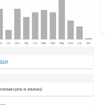
le
ls
2024)
 transakcyjna w edukacji