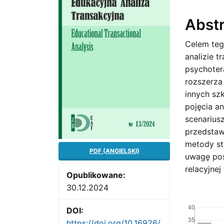
Cont
Abst
Celem teg
analizie t
psychoter
rozszerza
innych sz
pojęcia an
scenarius
przedstaw
metody st
PDF (ANGIELSKI)
uwagę po
relacyjnej 
Opublikowane:
30.12.2024
Downloads
DOI:
https://doi.org/10.16926/