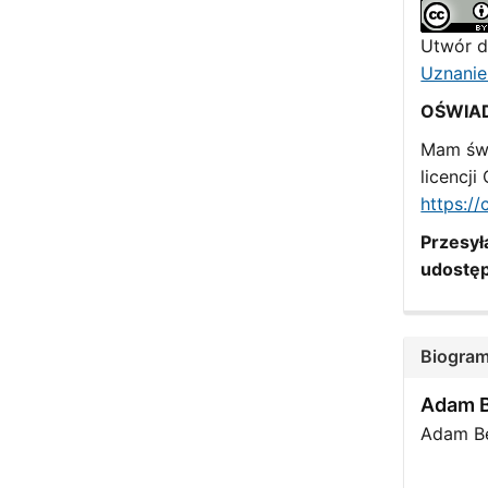
Utwór d
Uznanie
OŚWIA
Mam św
licencj
https:/
Przesyła
udostęp
Biogram
Adam B
Adam Be