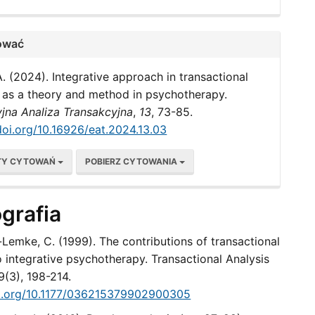
ować
A. (2024). Integrative approach in transactional
s as a theory and method in psychotherapy.
jna Analiza Transakcyjna
,
13
, 73-85.
doi.org/10.16926/eat.2024.13.03
TY CYTOWAŃ
POBIERZ CYTOWANIA
ografia
Lemke, C. (1999). The contributions of transactional
o integrative psychotherapy. Transactional Analysis
9(3), 198-214.
oi.org/10.1177/036215379902900305