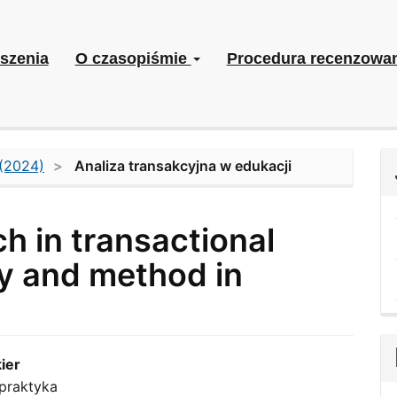
szenia
O czasopiśmie
Procedura recenzowa
 (2024)
Analiza transakcyjna w edukacji
h in transactional
ry and method in
ier
praktyka
le