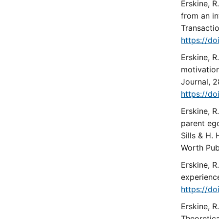
Erskine, R
from an in
Transactio
https://d
Erskine, R
motivation
Journal, 2
https://d
Erskine, R
parent ego
Sills & H.
Worth Publ
Erskine, 
experience
https://d
Erskine, R
Theoretica