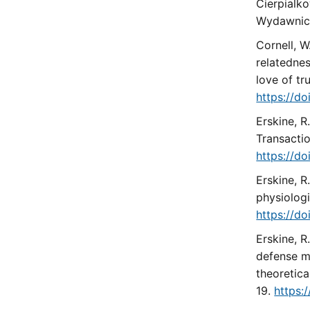
Cierpialko
Wydawnic
Cornell, W
relatednes
love of tr
https://d
Erskine, R
Transactio
https://d
Erskine, R
physiologi
https://d
Erskine, R
defense m
theoretica
19.
https: