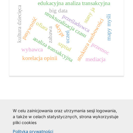
edukacyjna analiza transakcyjna
kultura dziecięca
stany ja
big data
strukturalizacja czasu
prześladowca
mapy myśli
pasywność
struktura osobowości
ofiara
skrypt
zabawa
uczeń
analiza transakcyjna
szpital
przemoc
wybawca
korelacja opinii
mediacja
W celu zainicjowania oraz utrzymania sesji logowania,
a także w celach statystycznych, strona wykorzystuje
pliki cookies
Polityka prywatności