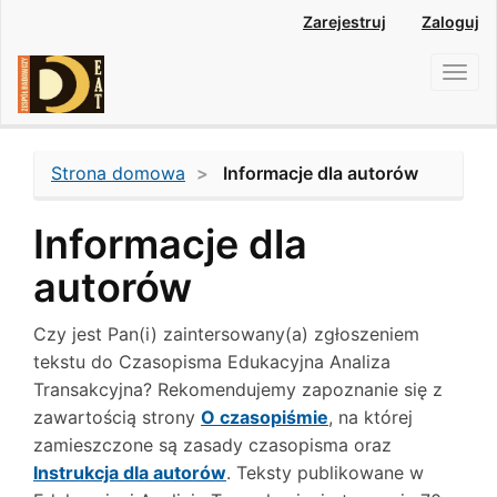
Main
Zarejestruj
Zaloguj
Navigation
Main
Toggl
Content
navig
Sidebar
Strona domowa
Informacje dla autorów
Informacje dla
autorów
Czy jest Pan(i) zaintersowany(a) zgłoszeniem
tekstu do Czasopisma Edukacyjna Analiza
Transakcyjna? Rekomendujemy zapoznanie się z
zawartością strony
O czasopiśmie
, na której
zamieszczone są zasady czasopisma oraz
Instrukcja dla autorów
. Teksty publikowane w