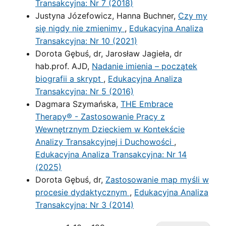
Transakcyjna: Nr 7 (2018)
Justyna Józefowicz, Hanna Buchner,
Czy my
się nigdy nie zmienimy
,
Edukacyjna Analiza
Transakcyjna: Nr 10 (2021)
Dorota Gębuś, dr, Jarosław Jagieła, dr
hab.prof. AJD,
Nadanie imienia – początek
biografii a skrypt
,
Edukacyjna Analiza
Transakcyjna: Nr 5 (2016)
Dagmara Szymańska,
THE Embrace
Therapy® - Zastosowanie Pracy z
Wewnętrznym Dzieckiem w Kontekście
Analizy Transakcyjnej i Duchowości
,
Edukacyjna Analiza Transakcyjna: Nr 14
(2025)
Dorota Gębuś, dr,
Zastosowanie map myśli w
procesie dydaktycznym
,
Edukacyjna Analiza
Transakcyjna: Nr 3 (2014)