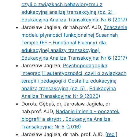
czyli o związkach behawioryzmu z
edukacyjną analizą transakcyjną (cz. 2)
,
Edukacyjna Analiza Transakcyjna: Nr 6 (2017)
Jarosław Jagieła, dr hab.prof. AJD,
Znaczenie
modelu płynności funkcjonalnej Susannah
Temple (FF – Functional Fluency) dla
edukacyjnej analizy transakcyjnej
,
Edukacyjna Analiza Transakcyjna: Nr 6 (2017)
Jarosław Jagieła,
Psychopedagogika
integracji i autentyczności, czyli o związkach
terapii i pedagogiki Gestalt z edukacyjną
analizą transakcyjną (cz. 5)
,
Edukacyjna
Analiza Transakcyjna: Nr 9 (2020)
Dorota Gębuś, dr, Jarosław Jagieła, dr
hab.prof. AJD,
Nadanie imienia – początek
biografii a skrypt
,
Edukacyjna Analiza
Transakcyjna: Nr 5 (2016)
Jarosław Jagieła, dr hab. prof. AJD,
[rec.]