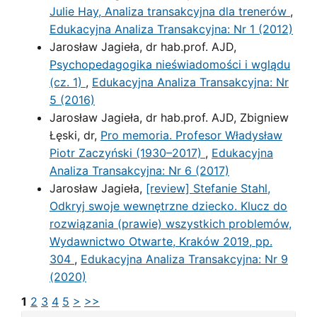
Julie Hay, Analiza transakcyjna dla trenerów
,
Edukacyjna Analiza Transakcyjna: Nr 1 (2012)
Jarosław Jagieła, dr hab.prof. AJD,
Psychopedagogika nieświadomości i wglądu
(cz. 1)
,
Edukacyjna Analiza Transakcyjna: Nr
5 (2016)
Jarosław Jagieła, dr hab.prof. AJD, Zbigniew
Łęski, dr,
Pro memoria. Profesor Władysław
Piotr Zaczyński (1930–2017)
,
Edukacyjna
Analiza Transakcyjna: Nr 6 (2017)
Jarosław Jagieła,
[review] Stefanie Stahl,
Odkryj swoje wewnętrzne dziecko. Klucz do
rozwiązania (prawie) wszystkich problemów,
Wydawnictwo Otwarte, Kraków 2019, pp.
304
,
Edukacyjna Analiza Transakcyjna: Nr 9
(2020)
1
2
3
4
5
>
>>