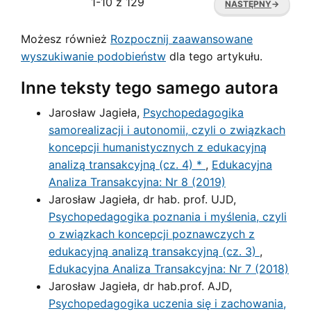
1-10 z 129
NASTĘPNY
→
Możesz również
Rozpocznij zaawansowane
wyszukiwanie podobieństw
dla tego artykułu.
Inne teksty tego samego autora
Jarosław Jagieła,
Psychopedagogika
samorealizacji i autonomii, czyli o związkach
koncepcji humanistycznych z edukacyjną
analizą transakcyjną (cz. 4) *
,
Edukacyjna
Analiza Transakcyjna: Nr 8 (2019)
Jarosław Jagieła, dr hab. prof. UJD,
Psychopedagogika poznania i myślenia, czyli
o związkach koncepcji poznawczych z
edukacyjną analizą transakcyjną (cz. 3)
,
Edukacyjna Analiza Transakcyjna: Nr 7 (2018)
Jarosław Jagieła, dr hab.prof. AJD,
Psychopedagogika uczenia się i zachowania,