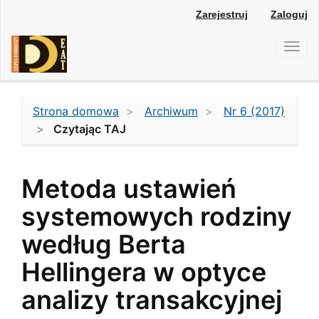
Main
Zarejestruj
Zaloguj
Navigation
Main
Toggl
Content
navig
Sidebar
Strona domowa
Archiwum
Nr 6 (2017)
Czytając TAJ
Metoda ustawień
systemowych rodziny
według Berta
Hellingera w optyce
analizy transakcyjnej