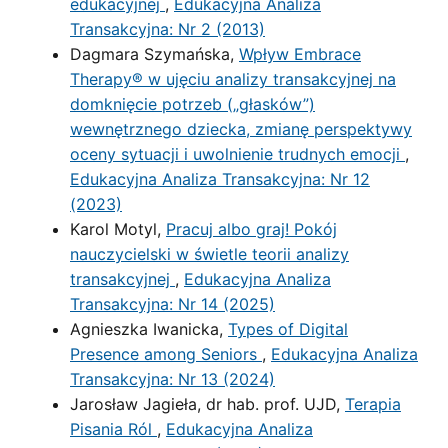
edukacyjnej
,
Edukacyjna Analiza
Transakcyjna: Nr 2 (2013)
Dagmara Szymańska,
Wpływ Embrace
Therapy® w ujęciu analizy transakcyjnej na
domknięcie potrzeb („głasków”)
wewnętrznego dziecka, zmianę perspektywy
oceny sytuacji i uwolnienie trudnych emocji
,
Edukacyjna Analiza Transakcyjna: Nr 12
(2023)
Karol Motyl,
Pracuj albo graj! Pokój
nauczycielski w świetle teorii analizy
transakcyjnej
,
Edukacyjna Analiza
Transakcyjna: Nr 14 (2025)
Agnieszka Iwanicka,
Types of Digital
Presence among Seniors
,
Edukacyjna Analiza
Transakcyjna: Nr 13 (2024)
Jarosław Jagieła, dr hab. prof. UJD,
Terapia
Pisania Ról
,
Edukacyjna Analiza