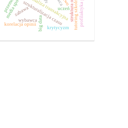
profilaktyka pozytywna
struktura osobowości
przemoc
analiza transakcyjna
tutoring szkolny
strukturalizacja czasu
zabawa
uczeń
big data
wybawca
korelacja opinii
krytycyzm