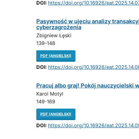
DOI:
https://doi.org/10.16926/eat.2025.14.0
Pasywność w ujęciu analizy transakc
cyberzagrożenia
Zbigniew Łęski
139-148
PDF (ANGIELSKI)
DOI:
https://doi.org/10.16926/eat.2025.14.0
Pracuj albo graj! Pokój nauczycielski w
Karol Motyl
149-169
PDF (ANGIELSKI)
DOI:
https://doi.org/10.16926/eat.2025.14.0