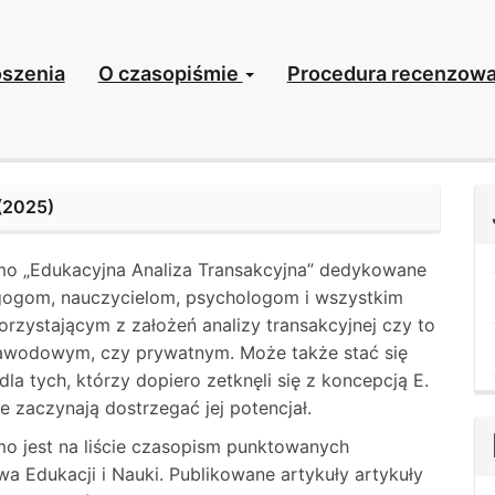
szenia
O czasopiśmie
Procedura recenzowa
(2025)
o „Edukacyjna Analiza Transakcyjna” dedykowane
gogom, nauczycielom, psychologom i wszystkim
rzystającym z założeń analizy transakcyjnej czy to
awodowym, czy prywatnym. Może także stać się
 dla tych, którzy dopiero zetknęli się z koncepcją E.
le zaczynają dostrzegać jej potencjał.
o jest na liście czasopism punktowanych
wa Edukacji i Nauki. Publikowane artykuły artykuły