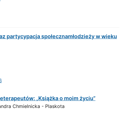
raz partycypacja społecznamłodzieży w wieku
6
teterapeutów: „Książka o moim życiu”
ndra Chmielnicka - Plaskota