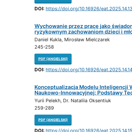
DOI:
https://doi.org/10.16926/eat.2025.14.1
Wychowanie przez pracę jako świadom
ryzykownym zachowaniom dzieci i mł
Daniel Kukla, Mirosław Mielczarek
245-258
PDF (ANGIELSKI)
DOI:
https://doi.org/10.16926/eat.2025.14.1
Konceptualizacja Modelu Inteligencj
Naukowo-Innowacyjnej: Podstawy Teo
Yurii Pelekh, Dr. Nataliia Oksentiuk
259-289
PDF (ANGIELSKI)
DOI:
https://doi.org/10.16926/eat.2025.14.1