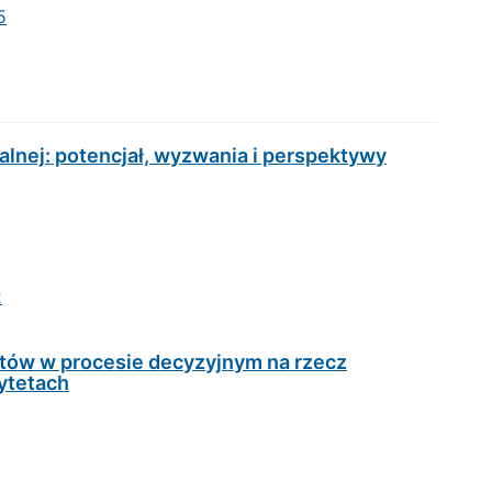
5
alnej: potencjał, wyzwania i perspektywy
2
ntów w procesie decyzyjnym na rzecz
ytetach