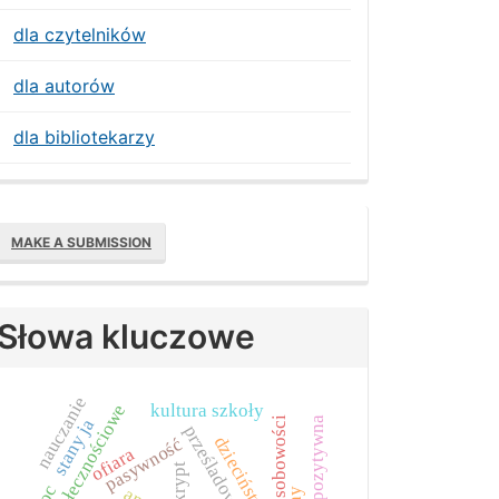
dla czytelników
dla autorów
dla bibliotekarzy
Make
MAKE A SUBMISSION
ubmission
Słowa kluczowe
nauczanie
kultura szkoły
media społecznościowe
stany ja
prześladowca
dzieciństwo
pasywność
ofiara
skrypt