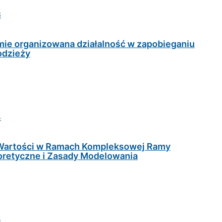
3
ie organizowana działalność w zapobieganiu
odzieży
4
i Wartości w Ramach Kompleksowej Ramy
retyczne i Zasady Modelowania
5