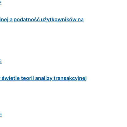
7
yjnej a podatność użytkowników na
8
 świetle teorii analizy transakcyjnej
9