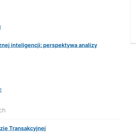
1
ej inteligencji: perspektywa analizy
2
ach
zie Transakcyjnej