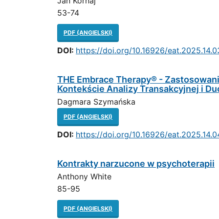
Jan Kornaj
53-74
PDF (ANGIELSKI)
DOI:
https://doi.org/10.16926/eat.2025.14.0
THE Embrace Therapy® - Zastosowan
Kontekście Analizy Transakcyjnej i D
Dagmara Szymańska
PDF (ANGIELSKI)
DOI:
https://doi.org/10.16926/eat.2025.14.0
Kontrakty narzucone w psychoterapii
Anthony White
85-95
PDF (ANGIELSKI)