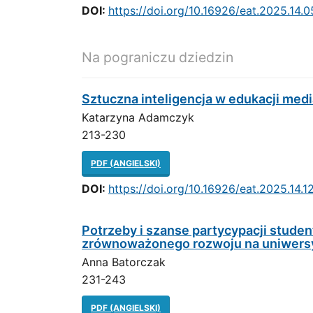
DOI:
https://doi.org/10.16926/eat.2025.14.0
Na pograniczu dziedzin
Sztuczna inteligencja w edukacji medi
Katarzyna Adamczyk
213-230
PDF (ANGIELSKI)
DOI:
https://doi.org/10.16926/eat.2025.14.1
Potrzeby i szanse partycypacji stude
zrównoważonego rozwoju na uniwers
Anna Batorczak
231-243
PDF (ANGIELSKI)