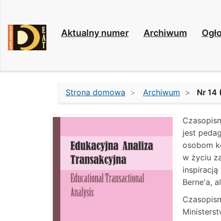
Main
Navigation
Main
Aktualny numer
Archiwum
Ogło
Content
Sidebar
Strona domowa
Archiwum
Nr 14 
Czasopism
jest peda
osobom ko
w życiu z
inspiracją
Berne'a, a
Czasopism
Ministerst