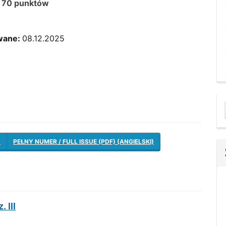
ą
70 punktów
wane:
08.12.2025
a
S
)
PEŁNY NUMER / FULL ISSUE (PDF) (ANGIELSKI)
 III