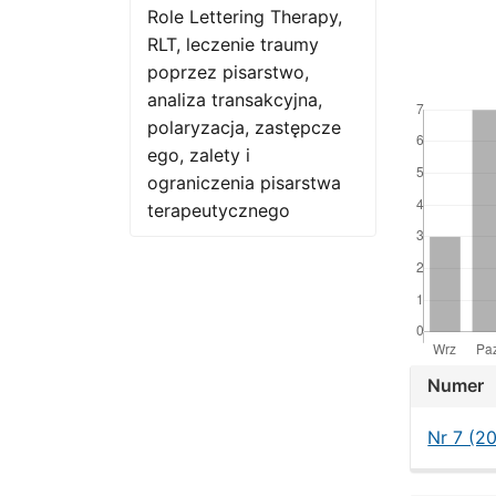
Role Lettering Therapy,
RLT, leczenie traumy
poprzez pisarstwo,
Downloads
analiza transakcyjna,
polaryzacja, zastępcze
ego, zalety i
ograniczenia pisarstwa
terapeutycznego
Artic
Numer
Detai
Nr 7 (2