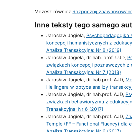
Możesz również
Rozpocznij zaawansowane
Inne teksty tego samego au
Jarosław Jagieła,
Psychopedagogika sa
koncepcji humanistycznych z edukacyj
Analiza Transakcyjna: Nr 8 (2019)
Jarosław Jagieła, dr hab. prof. UJD,
Ps
związkach koncepcji poznawczych z e
Analiza Transakcyjna: Nr 7 (2018)
Jarosław Jagieła, dr hab.prof. AJD,
Me
Hellingera w optyce analizy transakcy
Jarosław Jagieła, dr hab.prof. AJD,
Ps
związkach behawioryzmu z edukacyjną
Transakcyjna: Nr 6 (2017)
Jarosław Jagieła, dr hab.prof. AJD,
Zn
Temple (FF – Functional Fluency) dla 
Analiza Transakcyjna: Nr 6 (2017)