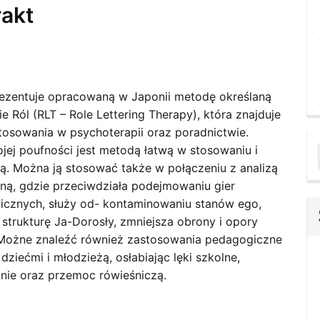
rakt
rezentuje opracowaną w Japonii metodę określaną
ie Ról (RLT – Role Lettering Therapy), która znajduje
stosowania w psychoterapii oraz poradnictwie.
ojej poufności jest metodą łatwą w stosowaniu i
a
ą. Można ją stosować także w połączeniu z analizą
S
jną, gdzie przeciwdziała podejmowaniu gier
icznych, służy od- kontaminowaniu stanów ego,
strukturę Ja-Dorosły, zmniejsza obrony i opory
 Możne znaleźć również zastosowania pedagogiczne
dziećmi i młodzieżą, osłabiając lęki szkolne,
ie oraz przemoc rówieśniczą.