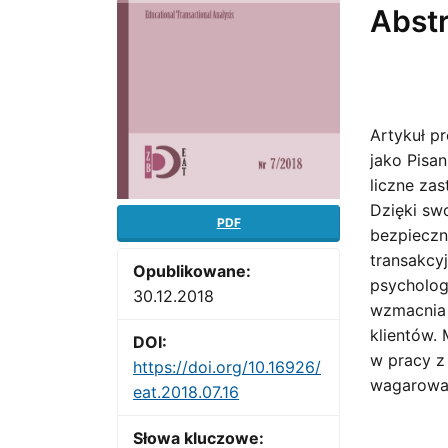
Abst
Artykuł p
jako Pisan
liczne za
Dzięki sw
PDF
bezpieczn
transakcy
Opublikowane:
psycholog
30.12.2018
wzmacnia 
klientów.
DOI:
w pracy z 
https://doi.org/10.16926/
wagarowan
eat.2018.07.16
Słowa kluczowe: