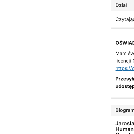
Dział
Czytają
OŚWIA
Mam św
licencj
https:/
Przesyła
udostęp
Biogram
Jarosła
Humani