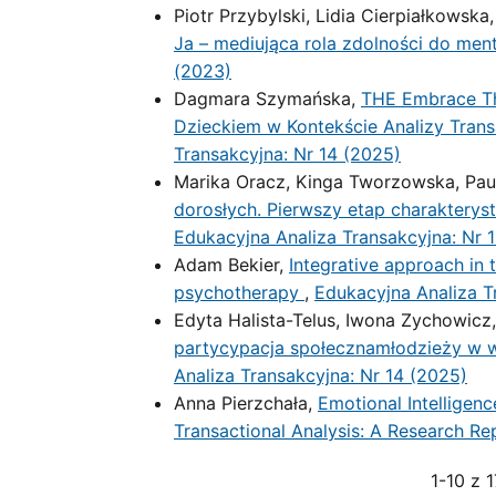
Piotr Przybylski, Lidia Cierpiałkowsk
Ja – mediująca rola zdolności do ment
(2023)
Dagmara Szymańska,
THE Embrace Th
Dzieckiem w Kontekście Analizy Tran
Transakcyjna: Nr 14 (2025)
Marika Oracz, Kinga Tworzowska, Paul
dorosłych. Pierwszy etap charakterys
Edukacyjna Analiza Transakcyjna: Nr 
Adam Bekier,
Integrative approach in 
psychotherapy
,
Edukacyjna Analiza T
Edyta Halista-Telus, Iwona Zychowicz
partycypacja społecznamłodzieży w w
Analiza Transakcyjna: Nr 14 (2025)
Anna Pierzchała,
Emotional Intelligenc
Transactional Analysis: A Research R
1-10 z 