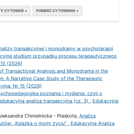
TY CYTOWAŃ
POBIERZ CYTOWANIA
analizy transakcyjnej i monodramy w psychoterapii
racyjne studium przypadku procesu terapeutycznego
 15 (2026)
 of Transactional Analysis and Monodrama in the
n: A Narrative Case Study of the Therapeutic
yjna: Nr 15 (2026)
ychopedagogika poznania i myślenia, czyli o
dukacyjną analizą transakcyjną (cz. 3)
,
Edukacyjna
eksandra Chmielnicka - Plaskota,
Analiza
eutów: „Książka o moim życiu”
,
Edukacyjna Analiza