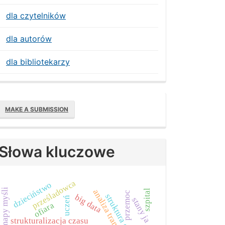
dla czytelników
dla autorów
dla bibliotekarzy
Make
MAKE A SUBMISSION
ubmission
Słowa kluczowe
prześladowca
dzieciństwo
mapy myśli
analiza transakcyjna
szpital
przemoc
big data
uczeń
stany ja
ofiara
strukturalizacja czasu