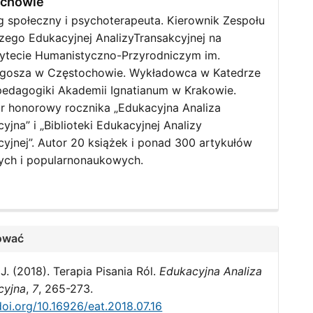
ochowie
 społeczny i psychoterapeuta. Kierownik Zespołu
ego Edukacyjnej AnalizyTransakcyjnej na
ytecie Humanistyczno-Przyrodniczym im.
gosza w Częstochowie. Wykładowca w Katedrze
edagogiki Akademii Ignatianum w Krakowie.
r honorowy rocznika „Edukacyjna Analiza
yjna” i „Biblioteki Edukacyjnej Analizy
yjnej”. Autor 20 książek i ponad 300 artykułów
ch i popularnonaukowych.
ować
 J. (2018). Terapia Pisania Ról.
Edukacyjna Analiza
cyjna
,
7
, 265-273.
doi.org/10.16926/eat.2018.07.16