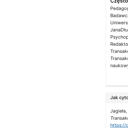
Częst
Pedagog
Badawcz
Uniwers
JanaDłu
Psychop
Redakto
Transakc
Transakc
naukowy
Jak cyt
Jagieła,
Transak
https://