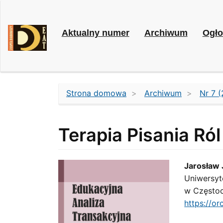
Main
Navigation
Main
Aktualny numer
Archiwum
Ogło
Content
Sidebar
Strona domowa
Archiwum
Nr 7 (
Terapia Pisania Ról
Article
Main
Jarosław J
Uniwersyt
Sidebar
Artic
w Często
Cont
https://o