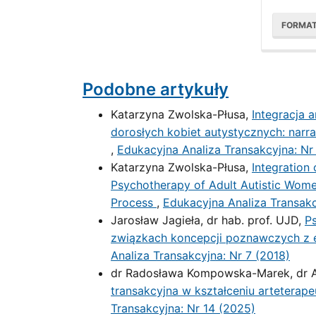
FORMA
Podobne artykuły
Katarzyna Zwolska-Płusa,
Integracja 
dorosłych kobiet autystycznych: nar
,
Edukacyjna Analiza Transakcyjna: Nr
Katarzyna Zwolska-Płusa,
Integration
Psychotherapy of Adult Autistic Wome
Process
,
Edukacyjna Analiza Transakc
Jarosław Jagieła, dr hab. prof. UJD,
Ps
związkach koncepcji poznawczych z e
Analiza Transakcyjna: Nr 7 (2018)
dr Radosława Kompowska-Marek, dr Al
transakcyjna w kształceniu arteterap
Transakcyjna: Nr 14 (2025)