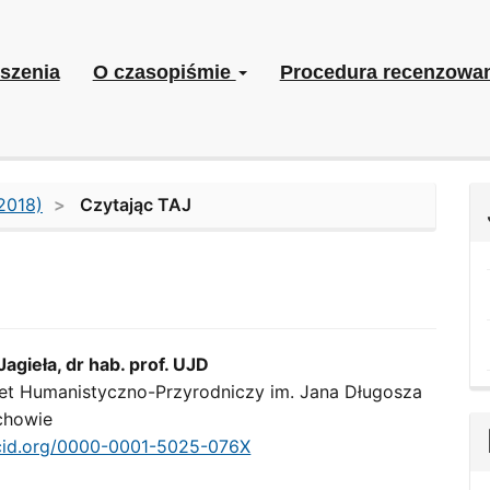
szenia
O czasopiśmie
Procedura recenzowa
2018)
Czytając TAJ
agieła, dr hab. prof. UJD
et Humanistyczno-Przyrodniczy im. Jana Długosza
le
chowie
ent
rcid.org/0000-0001-5025-076X