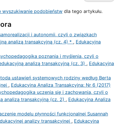
 wyszukiwanie podobieństw
dla tego artykułu.
tora
morealizacji i autonomii, czyli o związkach
ną analizą transakcyjną (cz. 4) *
,
Edukacyjna
ychopedagogika poznania i myślenia, czyli o
dukacyjną analizą transakcyjną (cz. 3)
,
Edukacyjna
toda ustawień systemowych rodziny według Berta
jnej
,
Edukacyjna Analiza Transakcyjna: Nr 6 (2017)
ychopedagogika uczenia się i zachowania, czyli o
 analizą transakcyjną (cz. 2)
,
Edukacyjna Analiza
aczenie modelu płynności funkcjonalnej Susannah
edukacyjnej analizy transakcyjnej
,
Edukacyjna