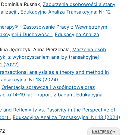
a, Dominika Rusnak,
Zaburzenia osobowości a stany
alizacji
,
Edukacyjna Analiza Transakcyjna: Nr 12
erapy® - Zastosowanie Pracy z Wewnętrznym
sakcyjnej i Duchowości
,
Edukacyjna Analiza
ina Jędrczyk, Anna Pierzchała,
Marzenia osób
tyki z wykorzystaniem analizy transakcyjnej
,
11 (2022)
transactional analysis as a theory and method in
ransakcyjna: Nr 13 (2024)
,
Orientacja sprawcza i wspólnotowa oraz
ieku 14–19 lat – raport z badań
,
Edukacyjna
e and Reflexivity vs. Passivity in the Perspective of
eport
,
Edukacyjna Analiza Transakcyjna: Nr 13 (2024)
172
NASTĘPNY
→