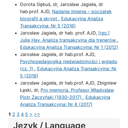
Dorota Gębuś, dr, Jarosław Jagieła, dr
hab.prof. AJD,
Nadanie imienia – początek
biografii a skrypt
,
Edukacyjna Analiza
Transakcyjna: Nr 5 (2016)
Jarosław Jagieła, dr hab. prof. AJD,
[rec.]
Julie Hay, Analiza transakcyjna dla trenerów
,
Edukacyjna Analiza Transakcyjna: Nr 1 (2012)
Jarosław Jagieła, dr hab.prof. AJD,
Psychopedagogika nieświadomości i wglądu
(cz. 1)
,
Edukacyjna Analiza Transakcyjna: Nr
5 (2016)
Jarosław Jagieła, dr hab.prof. AJD, Zbigniew
Łęski, dr,
Pro memoria. Profesor Władysław
Piotr Zaczyński (1930–2017)
,
Edukacyjna
Analiza Transakcyjna: Nr 6 (2017)
1
2
3
4
5
>
>>
Język / Language