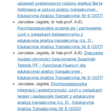
ustawień systemowych rodziny według Berta
Hellingera w optyce analizy transakcyjnej
,
Edukacyjna Analiza Transakcyjna: Nr 6 (2017)
Jarosław Jagieła, dr hab.prof. AJD,
Psychopedagogika uczenia się i zachowania,
czyli o związkach behawioryzmu z
edukacyjną analizą transakcyjną (cz. 2)
,
Edukacyjna Analiza Transakcyjna: Nr 6 (2017)
Jarosław Jagieła, dr hab.prof. AJD,
Znaczenie
modelu płynności funkcjonalnej Susannah
Temple (FF – Functional Fluency) dla
edukacyjnej analizy transakcyjnej
,
Edukacyjna Analiza Transakcyjna: Nr 6 (2017)
Jarosław Jagieła,
Psychopedagogika
integracji i autentyczności, czyli o związkach
terapii i pedagogiki Gestalt z edukacyjną
analizą transakcyjną (cz. 5)
,
Edukacyjna
Analiza Transakcyjna: Nr 9 (2020)