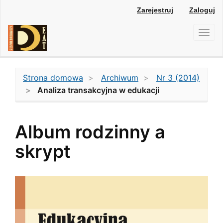
Main
Zarejestruj
Zaloguj
Navigation
Main
Toggl
Content
navig
Sidebar
Strona domowa
Archiwum
Nr 3 (2014)
Analiza transakcyjna w edukacji
Album rodzinny a
skrypt
Article
Sidebar