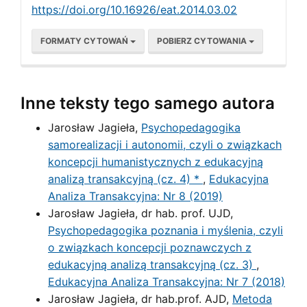
https://doi.org/10.16926/eat.2014.03.02
FORMATY CYTOWAŃ
POBIERZ CYTOWANIA
Inne teksty tego samego autora
Jarosław Jagieła,
Psychopedagogika
samorealizacji i autonomii, czyli o związkach
koncepcji humanistycznych z edukacyjną
analizą transakcyjną (cz. 4) *
,
Edukacyjna
Analiza Transakcyjna: Nr 8 (2019)
Jarosław Jagieła, dr hab. prof. UJD,
Psychopedagogika poznania i myślenia, czyli
o związkach koncepcji poznawczych z
edukacyjną analizą transakcyjną (cz. 3)
,
Edukacyjna Analiza Transakcyjna: Nr 7 (2018)
Jarosław Jagieła, dr hab.prof. AJD,
Metoda