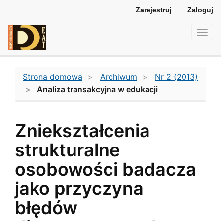
Main
Zarejestruj
Zaloguj
Navigation
Main
Toggl
Content
navig
Sidebar
Strona domowa
Archiwum
Nr 2 (2013)
Analiza transakcyjna w edukacji
Zniekształcenia
strukturalne
osobowości badacza
jako przyczyna
błędów