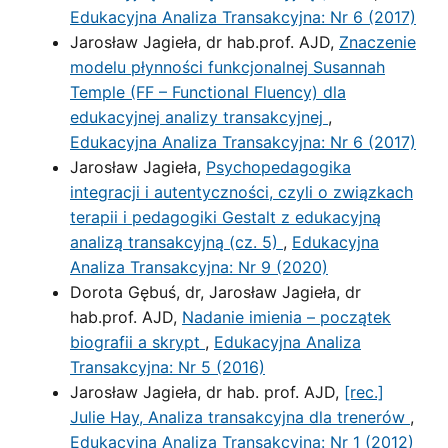
Edukacyjna Analiza Transakcyjna: Nr 6 (2017)
Jarosław Jagieła, dr hab.prof. AJD,
Znaczenie
modelu płynności funkcjonalnej Susannah
Temple (FF – Functional Fluency) dla
edukacyjnej analizy transakcyjnej
,
Edukacyjna Analiza Transakcyjna: Nr 6 (2017)
Jarosław Jagieła,
Psychopedagogika
integracji i autentyczności, czyli o związkach
terapii i pedagogiki Gestalt z edukacyjną
analizą transakcyjną (cz. 5)
,
Edukacyjna
Analiza Transakcyjna: Nr 9 (2020)
Dorota Gębuś, dr, Jarosław Jagieła, dr
hab.prof. AJD,
Nadanie imienia – początek
biografii a skrypt
,
Edukacyjna Analiza
Transakcyjna: Nr 5 (2016)
Jarosław Jagieła, dr hab. prof. AJD,
[rec.]
Julie Hay, Analiza transakcyjna dla trenerów
,
Edukacyjna Analiza Transakcyjna: Nr 1 (2012)