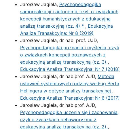
Jarosław Jagieła,
Psychopedagogika
samorealizacji i autonomii, czyli o związkach
koncepcji humanistycznych z edukacyjną
analizą transakcyjną (cz. 4) *
,
Edukacyjna
Analiza Transakcyjna: Nr 8 (2019)
Jarosław Jagieła, dr hab. prof. UJD,
Psychopedagogika poznania i myślenia, czyli
o związkach koncepcji poznawczych z
edukacyjną analizą transakcyjną (cz. 3)
,
Edukacyjna Analiza Transakcyjna: Nr 7 (2018)
Jarosław Jagieła, dr hab.prof. AJD,
Metoda
ustawień systemowych rodziny według Berta
Hellingera w optyce analizy transakcyjnej
,
Edukacyjna Analiza Transakcyjna: Nr 6 (2017)
Jarosław Jagieła, dr hab.prof. AJD,
Psychopedagogika uczenia się i zachowania,
czyli o związkach behawioryzmu z
edukacyjną analizą transakcyjną (cz. 2)
,