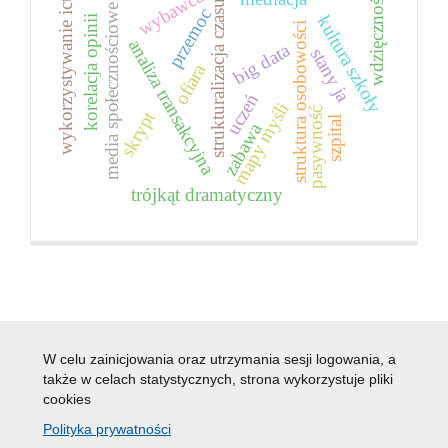
wybawca
wdzięczność
wykorzystywanie ict
strukturalizacja czasu
media społecznościowe
przemoc
kultura szkoły
korelacja opinii
struktura osobowości
analiza transakcyjna
big data
stany ja
ofiara
uczeń
mapy myśli
pasywność
skrypt
szpital
zabawa
trójkąt dramatyczny
W celu zainicjowania oraz utrzymania sesji logowania, a
także w celach statystycznych, strona wykorzystuje pliki
cookies
Polityka prywatności