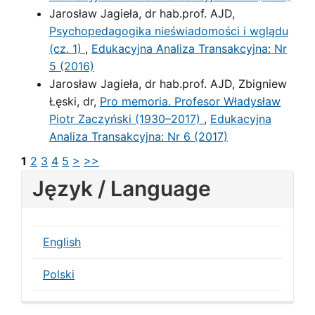
Jarosław Jagieła, dr hab.prof. AJD,
Psychopedagogika nieświadomości i wglądu
(cz. 1)
,
Edukacyjna Analiza Transakcyjna: Nr
5 (2016)
Jarosław Jagieła, dr hab.prof. AJD, Zbigniew
Łęski, dr,
Pro memoria. Profesor Władysław
Piotr Zaczyński (1930–2017)
,
Edukacyjna
Analiza Transakcyjna: Nr 6 (2017)
1
2
3
4
5
>
>>
Język / Language
English
Polski