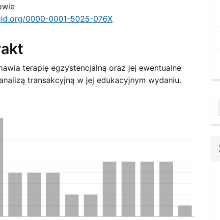
owie
ent
rcid.org/0000-0001-5025-076X
rakt
mawia terapię egzystencjalną oraz jej ewentualne
 analizą transakcyjną w jej edukacyjnym wydaniu.
a
S