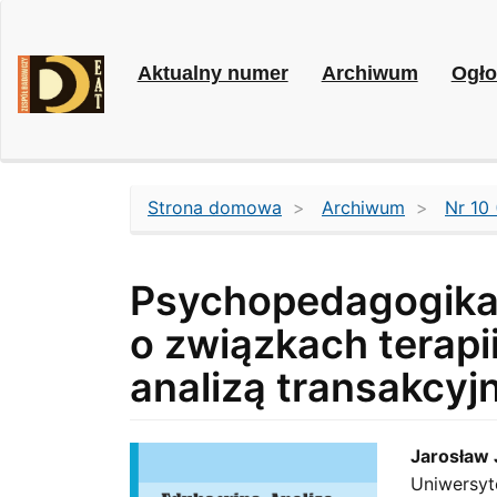
Main
Navigation
Main
Aktualny numer
Archiwum
Ogło
Content
Sidebar
Strona domowa
Archiwum
Nr 10 
Psychopedagogika s
o związkach terapi
analizą transakcyjn
Article
Main
Jarosław 
Uniwersyt
Sidebar
Artic