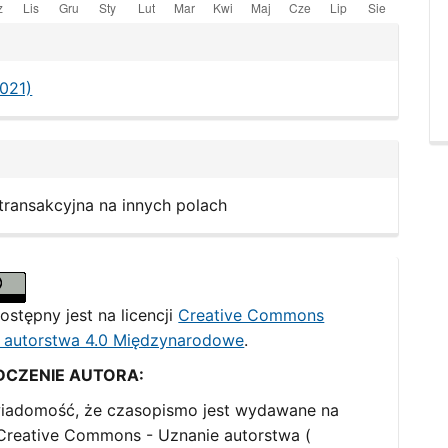
le
ls
2021)
 transakcyjna na innych polach
ostępny jest na licencji
Creative Commons
 autorstwa 4.0 Międzynarodowe
.
DCZENIE AUTORA:
iadomość, że czasopismo jest wydawane na
i Creative Commons - Uznanie autorstwa (