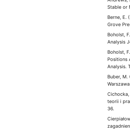
Stable or 
Berne, E. 
Grove Pres
Boholst, F
Analysis J
Boholst, F
Positions
Analysis. 
Buber, M. 
Warszawa:
Cichocka,
teorii i p
36.
Cierpiało
zagadnieni