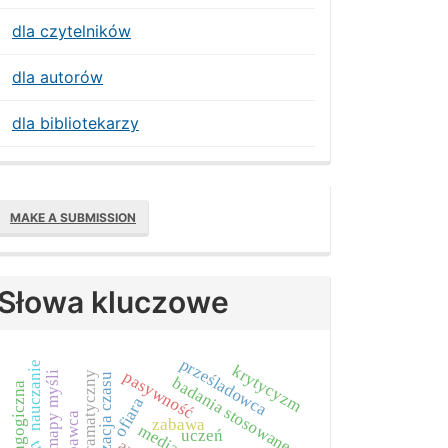
dla czytelników
dla autorów
dla bibliotekarzy
Make
MAKE A SUBMISSION
ubmission
Słowa kluczowe
prześladowca
nauczanie
krytycyzm
pasywność
mapy myśli
trójkąt dramatyczny
badania stosowane
ofiara
wybawca
zabawa
uczeń