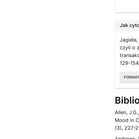
Jak cyt
Jagieła,
czyli o 
transakc
129-154
FORMA
Bibli
Allen, J.G
Mood in Co
(3), 227-2
Andrews, S