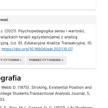
ować
 J. (2021). Psychopedagogika sensu i wartości,
związkach terapii egzystencjalnej z analizą
yjną. (cz. 6).
Edukacyjna Analiza Transakcyjna
,
10
,
.
https://doi.org/10.16926/eat.2021.10.07
TY CYTOWAŃ
POBIERZ CYTOWANIA
ografia
., Webb D. (1975). Stroking, Existential Position and
llege Students.Transactional Analysis Journal, 5,
33.
. S., Fine, M.J., Conrad, D. C. (1977). Life Positions: