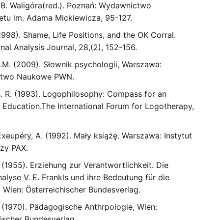
, B. Waligóra(red.). Poznań: Wydawnictwo
etu im. Adama Mickiewicza, 95-127.
1998). Shame, Life Positions, and the OK Corral.
nal Analysis Journal, 28,(2), 152-156.
.M. (2009). Słownik psychologii, Warszawa:
two Naukowe PWN.
B. R. (1993). Logophilosophy: Compass for an
 Education.The International Forum for Logotherapy,
xeupéry, A. (1992). Mały książę. Warszawa: Instytut
zy PAX.
. (1955). Erziehung zur Verantwortlichkeit. Die
alyse V. E. Frankls und ihre Bedeutung für die
 Wien: Österreichischer Bundesverlag.
. (1970). Pädagogische Anthrpologie, Wien:
hischer Bundesverlag.