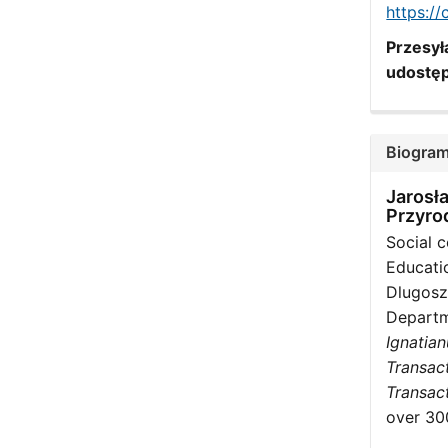
https:/
Przesyła
udostęp
Biogram
Jarosł
Przyro
Social 
Educati
Dlugosz
Departm
Ignatia
Transact
Transact
over 300