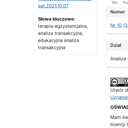
eat.2021.10.07
Artic
Numer
Detai
Słowa kluczowe:
Nr 10 (
terapia egzystencjalna,
analiza transakcyjna,
edukacyjna analiza
Dział
transakcyjna
Analiza
Utwór d
Uznanie
OŚWIA
Mam św
licencj