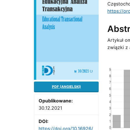
Częstoch
Cont
https://o
Abst
Artykuł o
związki z
Downloads
PDF (ANGIELSKI)
Opublikowane:
30.12.2021
DOI:
https://doi.org/10.16926/