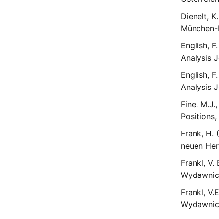
Dienelt, K
München-Ba
English, F
Analysis J
English, F
Analysis J
Fine, M.J.
Positions,
Frank, H.
neuen Hera
Frankl, V.
Wydawnic
Frankl, V.
Wydawnic