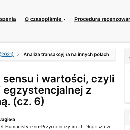
szenia
O czasopiśmie
Procedura recenzowa
(2021)
Analiza transakcyjna na innych polach
ensu i wartości, czyli
i egzystencjalnej z
ą. (cz. 6)
Jagieła
et Humanistyczno-Przyrodniczy im. J. Długosza w
le