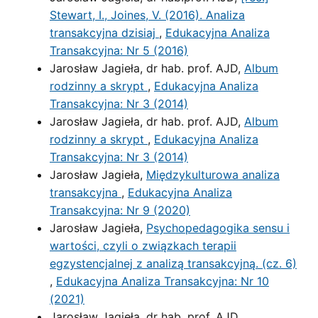
Stewart, I., Joines, V. (2016). Analiza
transakcyjna dzisiaj
,
Edukacyjna Analiza
Transakcyjna: Nr 5 (2016)
Jarosław Jagieła, dr hab. prof. AJD,
Album
rodzinny a skrypt
,
Edukacyjna Analiza
Transakcyjna: Nr 3 (2014)
Jarosław Jagieła, dr hab. prof. AJD,
Album
rodzinny a skrypt
,
Edukacyjna Analiza
Transakcyjna: Nr 3 (2014)
Jarosław Jagieła,
Międzykulturowa analiza
transakcyjna
,
Edukacyjna Analiza
Transakcyjna: Nr 9 (2020)
Jarosław Jagieła,
Psychopedagogika sensu i
wartości, czyli o związkach terapii
egzystencjalnej z analizą transakcyjną. (cz. 6)
,
Edukacyjna Analiza Transakcyjna: Nr 10
(2021)
Jarosław Jagieła, dr hab. prof. AJD,