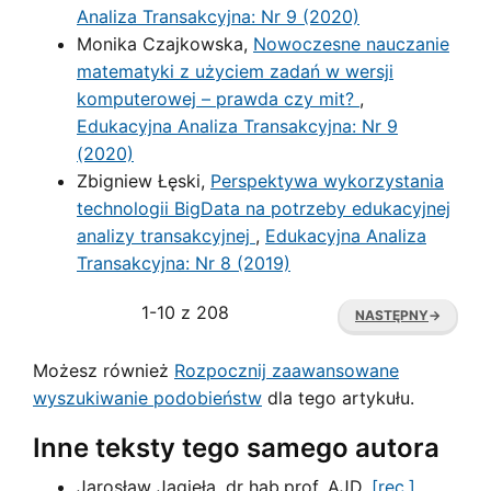
Analiza Transakcyjna: Nr 9 (2020)
Monika Czajkowska,
Nowoczesne nauczanie
matematyki z użyciem zadań w wersji
komputerowej – prawda czy mit?
,
Edukacyjna Analiza Transakcyjna: Nr 9
(2020)
Zbigniew Łęski,
Perspektywa wykorzystania
technologii BigData na potrzeby edukacyjnej
analizy transakcyjnej
,
Edukacyjna Analiza
Transakcyjna: Nr 8 (2019)
1-10 z 208
NASTĘPNY
→
Możesz również
Rozpocznij zaawansowane
wyszukiwanie podobieństw
dla tego artykułu.
Inne teksty tego samego autora
Jarosław Jagieła, dr hab.prof. AJD,
[rec.]