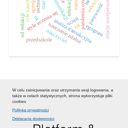
pola komunikacji
refleksyjność
role nauczyciela
technologia
relacje interpersonalne
stany ja
stem
pandemia covid
edukacja
agresja
pasywność
style uczenia się
od redakcji
tik
uczeń
analiza transakcyjna
nauczanie zdalne
eat
egogram
nauczyciel
przedszkole
W celu zainicjowania oraz utrzymania sesji logowania, a
także w celach statystycznych, strona wykorzystuje pliki
cookies
Polityka prywatności
Deklaracja dostępności