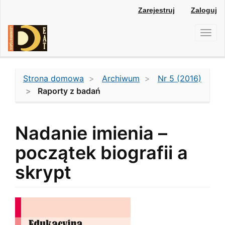
Main
Zarejestruj
Zaloguj
Navigation
Main
Toggl
Content
navig
Sidebar
Strona domowa
Archiwum
Nr 5 (2016)
Raporty z badań
Nadanie imienia –
początek biografii a
skrypt
Article
Sidebar