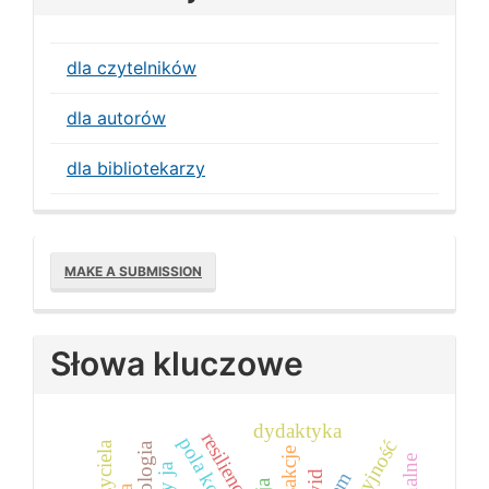
dla czytelników
dla autorów
dla bibliotekarzy
Make
MAKE A SUBMISSION
a
Submission
Słowa kluczowe
dydaktyka
resilience
transakcje