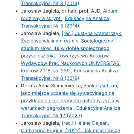
Transakcyjna: Nr 3 (2014)
Jarosław Jagieła, dr hab. prof. AJD,
Album
rodzinny a skrypt
,
Edukacyjna Analiza
Transakcyjna: Nr 3 (2014)
Jarosław Jagieła,
[rec.] Justyna Kramarczyk.
Życie we własnym rytmie. Socjologiczne
studium slow life w dobie społecznego
przyspieszenia. Towarzystwo Autorów i
Wydawców Prac Naukowych UNIVERSITAS.
Kraków 2018, ss. 239
,
Edukacyjna Analiza
Transakcyjna: Nr 8 (2019)
Dorota Anna Siemieniecka,
Bunkier/schron,
jako miejsce uczenia się sytuacyjnego na
przykładzie eksperymentu ochrony życia w
warunkach zagrożenia
,
Edukacyjna Analiza
Transakcyjna: Nr 12 (2023)
Jarosław Jagieła,
[rec.] Hélène Dejean,
Cathaerine Frugier, (2022). Jak mieć lepsze