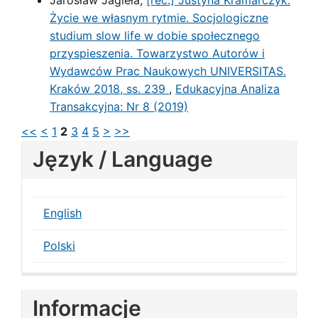
Jarosław Jagieła,
[rec.] Justyna Kramarczyk.
Życie we własnym rytmie. Socjologiczne
studium slow life w dobie społecznego
przyspieszenia. Towarzystwo Autorów i
Wydawców Prac Naukowych UNIVERSITAS.
Kraków 2018, ss. 239
,
Edukacyjna Analiza
Transakcyjna: Nr 8 (2019)
<<
<
1
2
3
4
5
>
>>
Język / Language
English
Polski
Informacje