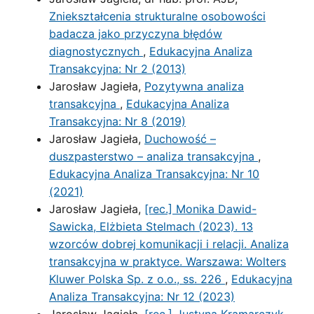
Zniekształcenia strukturalne osobowości
badacza jako przyczyna błędów
diagnostycznych
,
Edukacyjna Analiza
Transakcyjna: Nr 2 (2013)
Jarosław Jagieła,
Pozytywna analiza
transakcyjna
,
Edukacyjna Analiza
Transakcyjna: Nr 8 (2019)
Jarosław Jagieła,
Duchowość –
duszpasterstwo – analiza transakcyjna
,
Edukacyjna Analiza Transakcyjna: Nr 10
(2021)
Jarosław Jagieła,
[rec.] Monika Dawid-
Sawicka, Elżbieta Stelmach (2023). 13
wzorców dobrej komunikacji i relacji. Analiza
transakcyjna w praktyce. Warszawa: Wolters
Kluwer Polska Sp. z o.o., ss. 226
,
Edukacyjna
Analiza Transakcyjna: Nr 12 (2023)