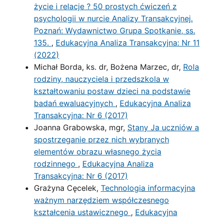
życie i relacje ? 50 prostych ćwiczeń z
psychologii w nurcie Analizy Transakcyjnej.
Poznań: Wydawnictwo Grupa Spotkanie, ss.
135.
,
Edukacyjna Analiza Transakcyjna: Nr 11
(2022)
Michał Borda, ks. dr, Bożena Marzec, dr,
Rola
rodziny, nauczyciela i przedszkola w
kształtowaniu postaw dzieci na podstawie
badań ewaluacyjnych
,
Edukacyjna Analiza
Transakcyjna: Nr 6 (2017)
Joanna Grabowska, mgr,
Stany Ja uczniów a
spostrzeganie przez nich wybranych
elementów obrazu własnego życia
rodzinnego
,
Edukacyjna Analiza
Transakcyjna: Nr 6 (2017)
Grażyna Cęcelek,
Technologia informacyjna
ważnym narzędziem współczesnego
kształcenia ustawicznego
,
Edukacyjna