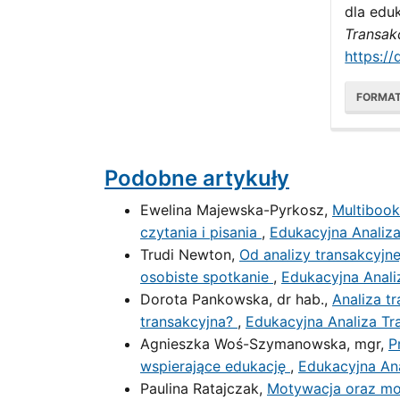
dla eduk
Transak
https://
FORMA
Podobne artykuły
Ewelina Majewska-Pyrkosz,
Multibook
czytania i pisania
,
Edukacyjna Analiza
Trudi Newton,
Od analizy transakcyjne
osobiste spotkanie
,
Edukacyjna Anali
Dorota Pankowska, dr hab.,
Analiza t
transakcyjna?
,
Edukacyjna Analiza Tra
Agnieszka Woś-Szymanowska, mgr,
P
wspierające edukację
,
Edukacyjna Ana
Paulina Ratajczak,
Motywacja oraz mot