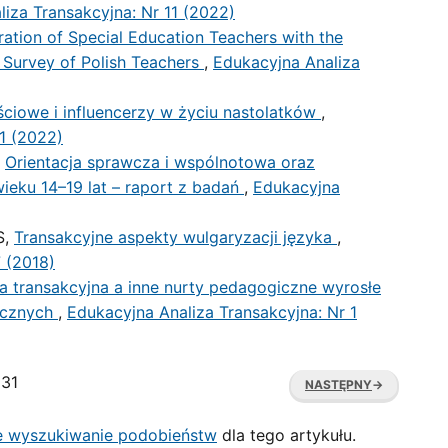
iza Transakcyjna: Nr 11 (2022)
ation of Special Education Teachers with the
 Survey of Polish Teachers
,
Edukacyjna Analiza
ciowe i influencerzy w życiu nastolatków
,
11 (2022)
,
Orientacja sprawcza i wspólnotowa oraz
ieku 14–19 lat – raport z badań
,
Edukacyjna
S,
Transakcyjne aspekty wulgaryzacji języka
,
 (2018)
a transakcyjna a inne nurty pedagogiczne wyrosłe
ycznych
,
Edukacyjna Analiza Transakcyjna: Nr 1
231
NASTĘPNY
→
 wyszukiwanie podobieństw
dla tego artykułu.