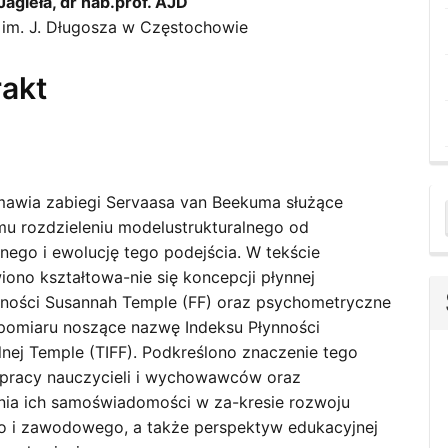
Jagieła, dr hab.prof. AJD
im. J. Długosza w Częstochowie
le
ent
rakt
mawia zabiegi Servaasa van Beekuma służące
a
mu rozdzieleniu modelustrukturalnego od
lnego i ewolucję tego podejścia. W tekście
S
iono kształtowa-nie się koncepcji płynnej
lności Susannah Temple (FF) oraz psychometryczne
pomiaru noszące nazwę Indeksu Płynności
lnej Temple (TIFF). Podkreślono znaczenie tego
a pracy nauczycieli i wychowawców oraz
ia ich samoświadomości w za-kresie rozwoju
o i zawodowego, a także perspektyw edukacyjnej