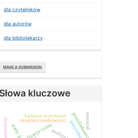
dla czytelników
dla autorów
dla bibliotekarzy
Make
MAKE A SUBMISSION
ubmission
Słowa kluczowe
przemoc
prześladowca
badania stosowane
struktura osobowości
pasywność
strukturalizacja czasu
stany ja