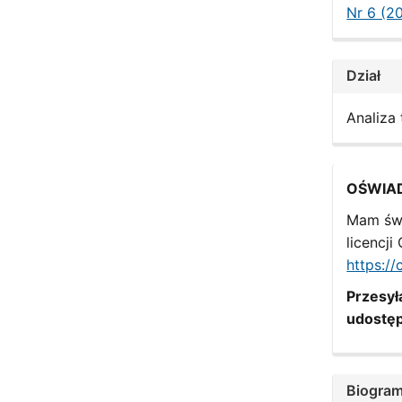
Nr 6 (2
Dział
Analiza
OŚWIA
Mam św
licencj
https:/
Przesyła
udostęp
Biogram