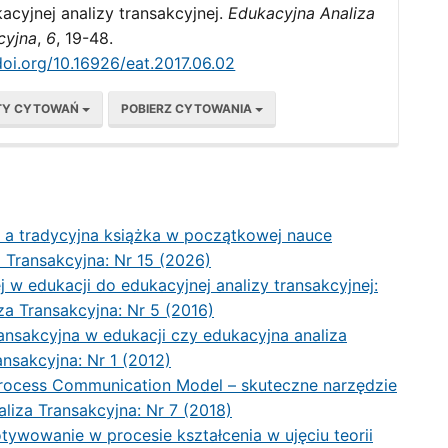
acyjnej analizy transakcyjnej.
Edukacyjna Analiza
cyjna
,
6
, 19-48.
doi.org/10.16926/eat.2017.06.02
TY CYTOWAŃ
POBIERZ CYTOWANIA
 a tradycyjna książka w początkowej nauce
 Transakcyjna: Nr 15 (2026)
j w edukacji do edukacyjnej analizy transakcyjnej:
za Transakcyjna: Nr 5 (2016)
ransakcyjna w edukacji czy edukacyjna analiza
nsakcyjna: Nr 1 (2012)
rocess Communication Model – skuteczne narzędzie
liza Transakcyjna: Nr 7 (2018)
ywowanie w procesie kształcenia w ujęciu teorii