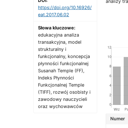
DOI:
analizy tr
https://doi.org/10.16926/
eat.2017.06.02
Słowa kluczowe:
edukacyjna analiza
transakcyjna, model
Downloads
strukturalny i
funkcjonalny, koncepcja
płynności funkcjonalnej
Susanah Temple (FF),
Indeks Płynności
Funkcjonalnej Temple
(TIFF), rozwój osobisty i
zawodowy nauczycieli
oraz wychowawców
Artic
Numer
Detai