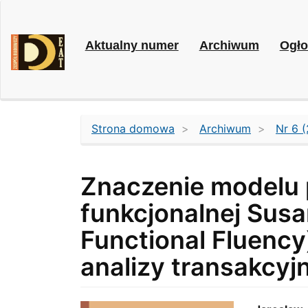
Main
Navigation
Main
Aktualny numer
Archiwum
Ogło
Content
Sidebar
Strona domowa
Archiwum
Nr 6 (
Znaczenie modelu 
funkcjonalnej Susa
Functional Fluency
analizy transakcyj