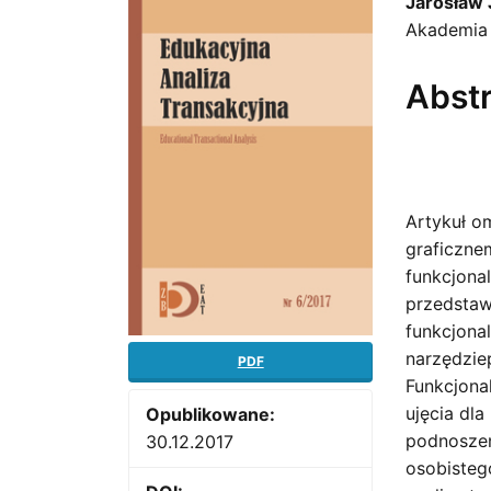
Article
Main
Jarosław 
Akademia 
Sidebar
Artic
Cont
Abst
Artykuł o
graficzne
funkcjona
przedstaw
funkcjona
narzędzie
PDF
Funkcjona
ujęcia dl
Opublikowane:
podnoszen
30.12.2017
osobisteg