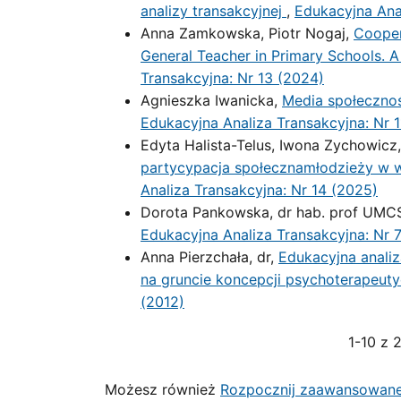
analizy transakcyjnej
,
Edukacyjna Anal
Anna Zamkowska, Piotr Nogaj,
Cooper
General Teacher in Primary Schools. A
Transakcyjna: Nr 13 (2024)
Agnieszka Iwanicka,
Media społecznoś
Edukacyjna Analiza Transakcyjna: Nr 
Edyta Halista-Telus, Iwona Zychowicz
partycypacja społecznamłodzieży w w
Analiza Transakcyjna: Nr 14 (2025)
Dorota Pankowska, dr hab. prof UMC
Edukacyjna Analiza Transakcyjna: Nr 7
Anna Pierzchała, dr,
Edukacyjna analiz
na gruncie koncepcji psychoterapeut
(2012)
1-10 z 
Możesz również
Rozpocznij zaawansowane