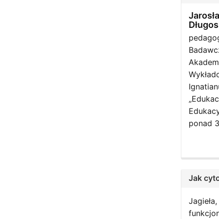
Jarosła
Długos
pedagog
Badawcz
Akademi
Wykłado
Ignatia
„Edukacy
Edukacyj
ponad 3
Jak cyt
Jagieła,
funkcjo