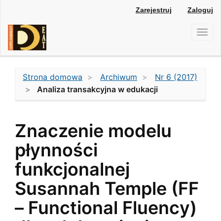
Main
Zarejestruj
Zaloguj
Navigation
Main
Toggl
Content
navig
Sidebar
Strona domowa
Archiwum
Nr 6 (2017)
Analiza transakcyjna w edukacji
Znaczenie modelu
płynności
funkcjonalnej
Susannah Temple (FF
– Functional Fluency)