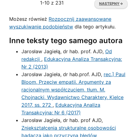
1-10 z 231
NASTĘPNY
→
Możesz również
Rozpocznij zaawansowane
wyszukiwanie podobieństw
dla tego artykułu.
Inne teksty tego samego autora
Jarosław Jagiełą, dr hab. prof. AJD,
Od
redakcji
,
Edukacyjna Analiza Transakcyjna:
Nr 2 (2013)
Jarosław Jagieła, dr hab.prof. AJD,
rec.] Paul
Bloom, Przeciw empatii. Argumenty za
racjonalnym współczuciem, tłum. M.
Chojnacki, Wydawnictwo Charaktery, Kielce
2017, ss. 272
,
Edukacyjna Analiza
Transakcyjna: Nr 6 (2017)
Jarosław Jagieła, dr hab. prof AJD,
Zniekształcenia strukturalne osobowości
badacza jako przyczyna błędów