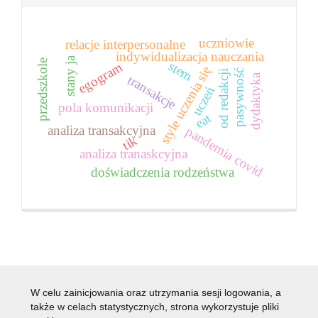
uczniowie
relacje interpersonalne
indywidualizacja nauczania
stany ja
przedszkole
stem
egogram
style uczenia się
pasywność
od redakcji
dydaktyka
transakcje
uczeń
pola komunikacji
eat
analiza transakcyjna
pandemia covid
tik
analiza tranaskcyjna
doświadczenia rodzeństwa
W celu zainicjowania oraz utrzymania sesji logowania, a
także w celach statystycznych, strona wykorzystuje pliki