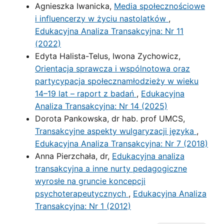
Agnieszka Iwanicka,
Media społecznościowe
i influencerzy w życiu nastolatków
,
Edukacyjna Analiza Transakcyjna: Nr 11
(2022)
Edyta Halista-Telus, Iwona Zychowicz,
Orientacja sprawcza i wspólnotowa oraz
partycypacja społecznamłodzieży w wieku
14–19 lat – raport z badań
,
Edukacyjna
Analiza Transakcyjna: Nr 14 (2025)
Dorota Pankowska, dr hab. prof UMCS,
Transakcyjne aspekty wulgaryzacji języka
,
Edukacyjna Analiza Transakcyjna: Nr 7 (2018)
Anna Pierzchała, dr,
Edukacyjna analiza
transakcyjna a inne nurty pedagogiczne
wyrosłe na gruncie koncepcji
psychoterapeutycznych
,
Edukacyjna Analiza
Transakcyjna: Nr 1 (2012)