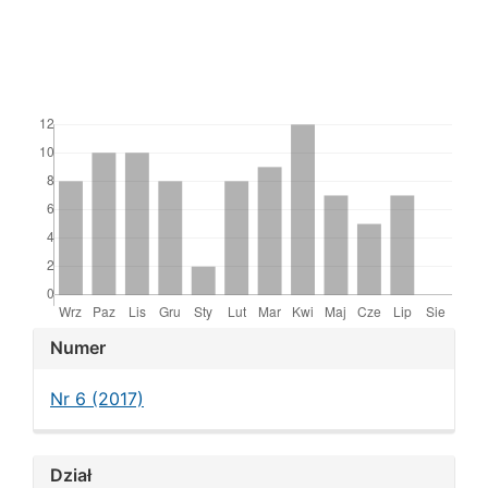
Downloads
Article
Numer
Details
Nr 6 (2017)
Dział