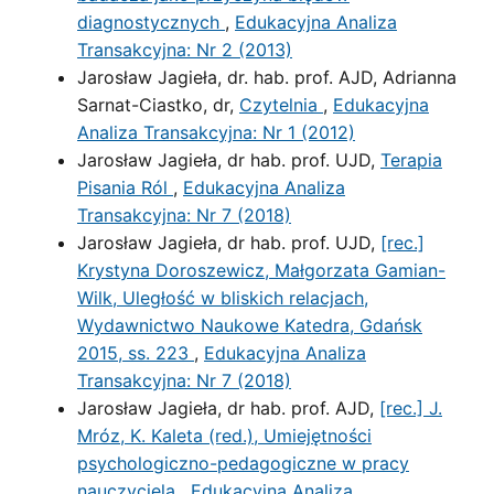
diagnostycznych
,
Edukacyjna Analiza
Transakcyjna: Nr 2 (2013)
Jarosław Jagieła, dr. hab. prof. AJD, Adrianna
Sarnat-Ciastko, dr,
Czytelnia
,
Edukacyjna
Analiza Transakcyjna: Nr 1 (2012)
Jarosław Jagieła, dr hab. prof. UJD,
Terapia
Pisania Ról
,
Edukacyjna Analiza
Transakcyjna: Nr 7 (2018)
Jarosław Jagieła, dr hab. prof. UJD,
[rec.]
Krystyna Doroszewicz, Małgorzata Gamian-
Wilk, Uległość w bliskich relacjach,
Wydawnictwo Naukowe Katedra, Gdańsk
2015, ss. 223
,
Edukacyjna Analiza
Transakcyjna: Nr 7 (2018)
Jarosław Jagieła, dr hab. prof. AJD,
[rec.] J.
Mróz, K. Kaleta (red.), Umiejętności
psychologiczno-pedagogiczne w pracy
nauczyciela
,
Edukacyjna Analiza