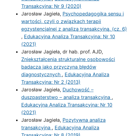
Transakcyjna: Nr 9 (2020)
Jarosław Jagieła,
Psychopedagogika sensu i
wartości, czyli o związkach terapii
egzystencjalnej z analizą transakcyjną. (cz. 6)
,
Edukacyjna Analiza Transakcyjna: Nr 10
(2021)
Jarosław Jagieła, dr hab. prof. AJD,
Zniekształcenia strukturalne osobowości
badacza jako przyczyna błędów
diagnostycznych
,
Edukacyjna Analiza
Transakcyjna: Nr 2 (2013)
Jarosław Jagieła,
Duchowość –
duszpasterstwo – analiza transakcyjna
,
Edukacyjna Analiza Transakcyjna: Nr 10
(2021)
Jarosław Jagieła,
Pozytywna analiza
transakcyjna
,
Edukacyjna Analiza
Transakcyjna: Nr 8 (2019)