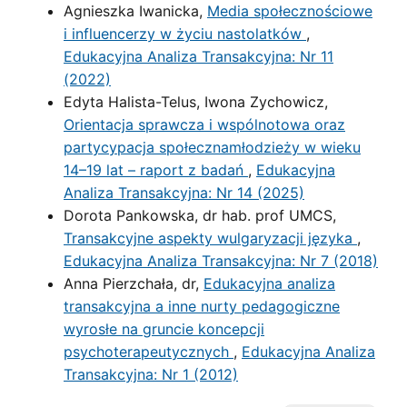
Agnieszka Iwanicka,
Media społecznościowe
i influencerzy w życiu nastolatków
,
Edukacyjna Analiza Transakcyjna: Nr 11
(2022)
Edyta Halista-Telus, Iwona Zychowicz,
Orientacja sprawcza i wspólnotowa oraz
partycypacja społecznamłodzieży w wieku
14–19 lat – raport z badań
,
Edukacyjna
Analiza Transakcyjna: Nr 14 (2025)
Dorota Pankowska, dr hab. prof UMCS,
Transakcyjne aspekty wulgaryzacji języka
,
Edukacyjna Analiza Transakcyjna: Nr 7 (2018)
Anna Pierzchała, dr,
Edukacyjna analiza
transakcyjna a inne nurty pedagogiczne
wyrosłe na gruncie koncepcji
psychoterapeutycznych
,
Edukacyjna Analiza
Transakcyjna: Nr 1 (2012)