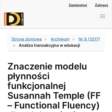
Main
Zarejestruj
Zaloguj
Navigation
Main
Toggl
Content
navig
Sidebar
Strona domowa
Archiwum
Nr 6 (2017)
Analiza transakcyjna w edukacji
Znaczenie modelu
płynności
funkcjonalnej
Susannah Temple (FF
– Functional Fluency)