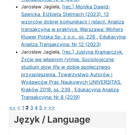
Jarosław Jagieła,
[rec.] Monika Dawid-
Sawicka, Elżbieta Stelmach (2023). 13
wzorców dobrej komunikacji i relacji. Analiza
transakcyjna w praktyce. Warszawa: Wolters
Kluwer Polska Sp. z o.o., ss. 226
,
Edukacyjna
Analiza Transakcyjna: Nr 12 (2023)
Jarosław Jagieła,
[rec.] Justyna Kramarczyk.
Życie we własnym rytmie. Socjologiczne
studium slow life w dobie społecznego
przyspieszenia. Towarzystwo Autorów i
Wydawców Prac Naukowych UNIVERSITAS.
Kraków 2018, ss. 239
,
Edukacyjna Analiza
Transakcyjna: Nr 8 (2019)
<<
<
1
2
3
4
5
>
>>
Język / Language