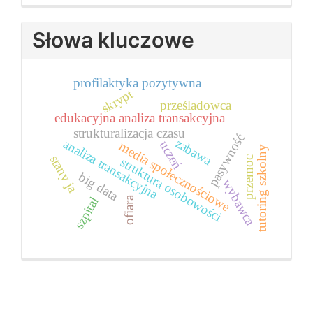
Submission
Słowa kluczowe
profilaktyka pozytywna
skrypt
prześladowca
edukacyjna analiza transakcyjna
strukturalizacja czasu
pasywność
zabawa
analiza transakcyjna
uczeń
media społecznościowe
tutoring szkolny
stany ja
przemoc
struktura osobowości
big data
wybawca
ofiara
szpital