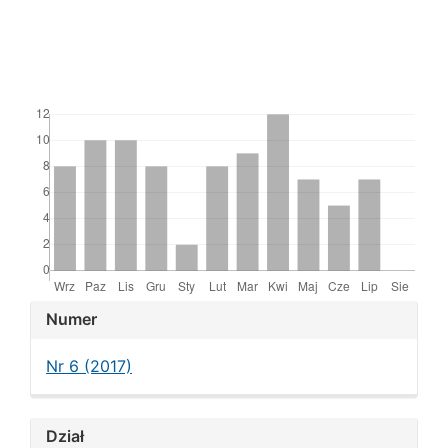
Downloads
Article
Numer
Details
Nr 6 (2017)
Dział