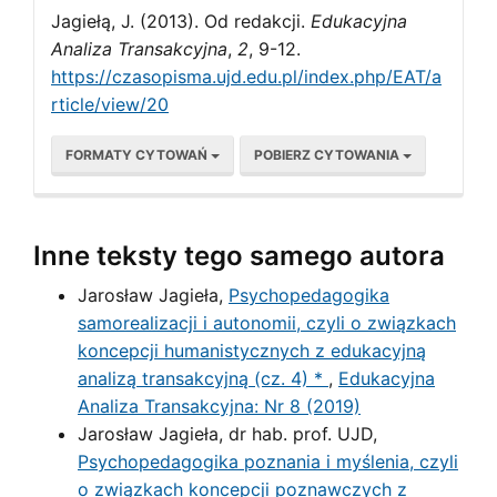
Jagiełą, J. (2013). Od redakcji.
Edukacyjna
Analiza Transakcyjna
,
2
, 9-12.
https://czasopisma.ujd.edu.pl/index.php/EAT/a
rticle/view/20
FORMATY CYTOWAŃ
POBIERZ CYTOWANIA
Inne teksty tego samego autora
Jarosław Jagieła,
Psychopedagogika
samorealizacji i autonomii, czyli o związkach
koncepcji humanistycznych z edukacyjną
analizą transakcyjną (cz. 4) *
,
Edukacyjna
Analiza Transakcyjna: Nr 8 (2019)
Jarosław Jagieła, dr hab. prof. UJD,
Psychopedagogika poznania i myślenia, czyli
o związkach koncepcji poznawczych z