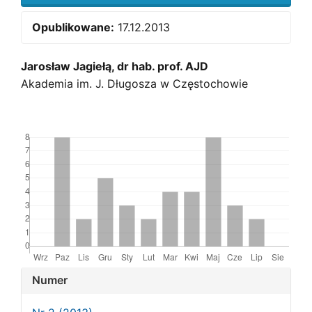
Opublikowane:
17.12.2013
Main
Jarosław Jagiełą, dr hab. prof. AJD
Akademia im. J. Długosza w Częstochowie
Article
Content
Downloads
Article
Numer
Details