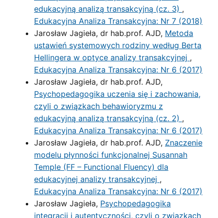
edukacyjną analizą transakcyjną (cz. 3)
,
Edukacyjna Analiza Transakcyjna: Nr 7 (2018)
Jarosław Jagieła, dr hab.prof. AJD,
Metoda
ustawień systemowych rodziny według Berta
Hellingera w optyce analizy transakcyjnej
,
Edukacyjna Analiza Transakcyjna: Nr 6 (2017)
Jarosław Jagieła, dr hab.prof. AJD,
Psychopedagogika uczenia się i zachowania,
czyli o związkach behawioryzmu z
edukacyjną analizą transakcyjną (cz. 2)
,
Edukacyjna Analiza Transakcyjna: Nr 6 (2017)
Jarosław Jagieła, dr hab.prof. AJD,
Znaczenie
modelu płynności funkcjonalnej Susannah
Temple (FF – Functional Fluency) dla
edukacyjnej analizy transakcyjnej
,
Edukacyjna Analiza Transakcyjna: Nr 6 (2017)
Jarosław Jagieła,
Psychopedagogika
integracji i autentyczności, czyli o związkach