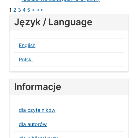
1
2
3
4
5
>
>>
Język / Language
English
Polski
Informacje
dla czytelników
dla autorów