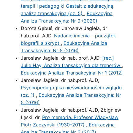
terapii i pedagogiki Gestalt z edukacyjną
analizą transakcyjną (cz. 5)
,
Edukacyjna
Analiza Transakcyjna: Nr 9 (2020)
Dorota Gębuś, dr, Jarosław Jagieła, dr
hab.prof. AJD,
Nadanie imienia – początek
biografii a skrypt
,
Edukacyjna Analiza
Transakcyjna: Nr 5 (2016)
Jarosław Jagieła, dr hab. prof. AJD,
[rec.]
Julie Hay, Analiza transakcyjna dla trenerów
,
Edukacyjna Analiza Transakcyjna: Nr 1 (2012)
Jarosław Jagieła, dr hab.prof. AJD,
Psychopedagogika nieświadomości i wglądu
(cz. 1)
,
Edukacyjna Analiza Transakcyjna: Nr
5 (2016)
Jarosław Jagieła, dr hab.prof. AJD, Zbigniew
Łęski, dr,
Pro memoria. Profesor Władysław
Piotr Zaczyński (1930–2017)
,
Edukacyjna
Analiza Transakcyjna: Nr 6 (2017)