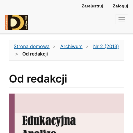
Main
Zarejestruj
Zaloguj
Navigation
Main
Toggl
Content
navig
Sidebar
Strona domowa
Archiwum
Nr 2 (2013)
Od redakcji
Od redakcji
Article
Sidebar