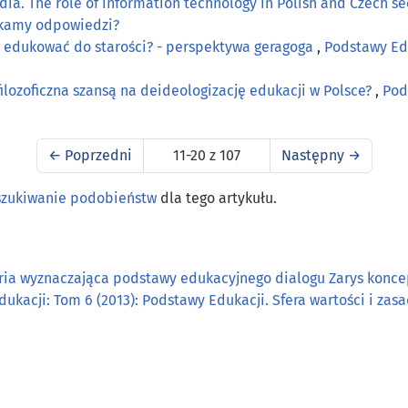
edia. The role of information technology in Polish and Czech 
zukamy odpowiedzi?
o edukować do starości? - perspektywa geragoga
,
Podstawy Edu
lozoficzna szansą na deideologizację edukacji w Polsce?
,
Pod
←
Poprzedni
11-20 z 107
Następny
→
szukiwanie podobieństw
dla tego artykułu.
ia wyznaczająca podstawy edukacyjnego dialogu Zarys koncepc
ukacji: Tom 6 (2013): Podstawy Edukacji. Sfera wartości i za