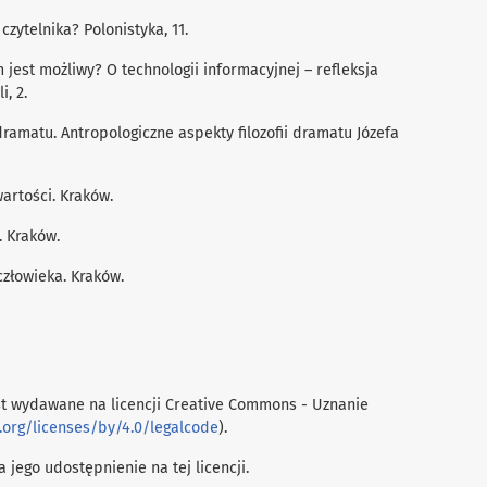
czytelnika? Polonistyka, 11.
em jest możliwy? O technologii informacyjnej – reﬂeksja
, 2.
 dramatu. Antropologiczne aspekty ﬁlozoﬁi dramatu Józefa
wartości. Kraków.
. Kraków.
 człowieka. Kraków.
t wydawane na licencji Creative Commons - Uznanie
.org/licenses/by/4.0/legalcode
).
 jego udostępnienie na tej licencji.