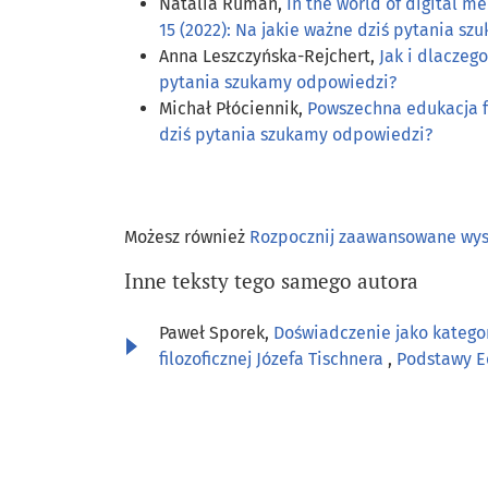
Natalia Ruman,
In the world of digital m
15 (2022): Na jakie ważne dziś pytania s
Anna Leszczyńska-Rejchert,
Jak i dlaczeg
pytania szukamy odpowiedzi?
Michał Płóciennik,
Powszechna edukacja fi
dziś pytania szukamy odpowiedzi?
Możesz również
Rozpocznij zaawansowane wy
Inne teksty tego samego autora
Paweł Sporek,
Doświadczenie jako kategor
filozoficznej Józefa Tischnera
,
Podstawy Ed