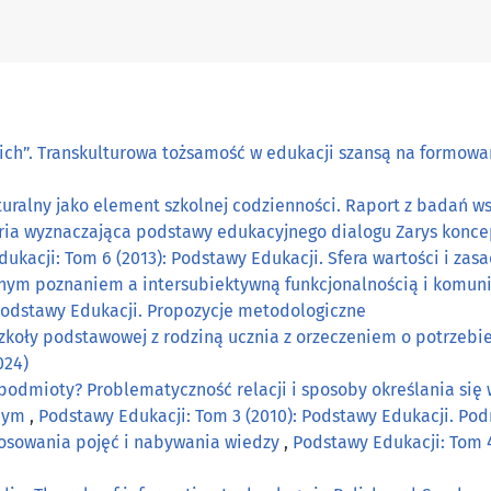
kich”. Transkulturowa tożsamość w edukacji szansą na formowa
uralny jako element szkolnej codzienności. Raport z badań 
ia wyznaczająca podstawy edukacyjnego dialogu Zarys koncepc
ukacji: Tom 6 (2013): Podstawy Edukacji. Sfera wartości i za
ym poznaniem a intersubiektywną funkcjonalnością i komuni
 Podstawy Edukacji. Propozycje metodologiczne
zkoły podstawowej z rodziną ucznia z orzeczeniem o potrzebie
024)
podmioty? Problematyczność relacji i sposoby określania się
znym
,
Podstawy Edukacji: Tom 3 (2010): Podstawy Edukacji. P
osowania pojęć i nabywania wiedzy
,
Podstawy Edukacji: Tom 4