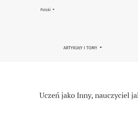
Zmień język, obecnie wybrany to:
Polski
Uczeń jako Inny, nauczyciel jako Inny. Edukacy
ARTYKUŁY I TOMY
Uczeń jako Inny, nauczyciel ja