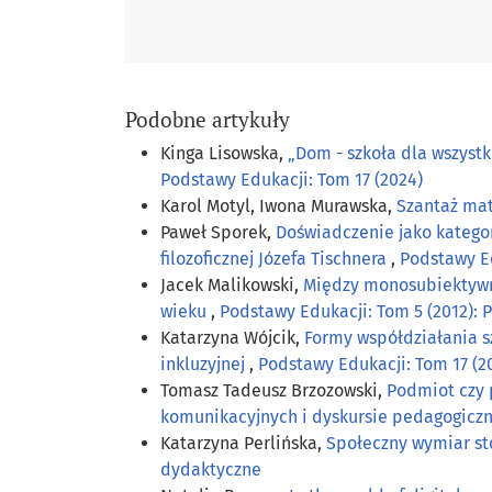
Podobne artykuły
Kinga Lisowska,
„Dom - szkoła dla wszyst
Podstawy Edukacji: Tom 17 (2024)
Karol Motyl, Iwona Murawska,
Szantaż mat
Paweł Sporek,
Doświadczenie jako kategor
filozoficznej Józefa Tischnera
,
Podstawy Ed
Jacek Malikowski,
Między monosubiektywn
wieku
,
Podstawy Edukacji: Tom 5 (2012):
Katarzyna Wójcik,
Formy współdziałania s
inkluzyjnej
,
Podstawy Edukacji: Tom 17 (2
Tomasz Tadeusz Brzozowski,
Podmiot czy 
komunikacyjnych i dyskursie pedagogic
Katarzyna Perlińska,
Społeczny wymiar st
dydaktyczne