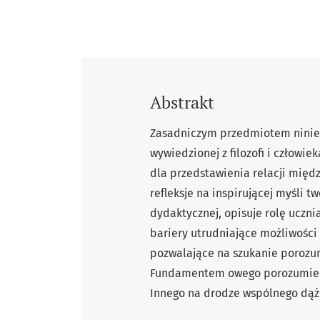
Abstrakt
Zasadniczym przedmiotem niniejs
wywiedzionej z ﬁlozoﬁ i człowieka
dla przedstawienia relacji międ
reﬂeksje na inspirującej myśli tw
dydaktycznej, opisuje rolę uczni
bariery utrudniające możliwości 
pozwalające na szukanie porozu
Fundamentem owego porozumienia 
Innego na drodze wspólnego dąż