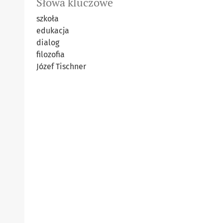
Słowa kluczowe
szkoła
edukacja
dialog
ﬁlozoﬁa
Józef Tischner