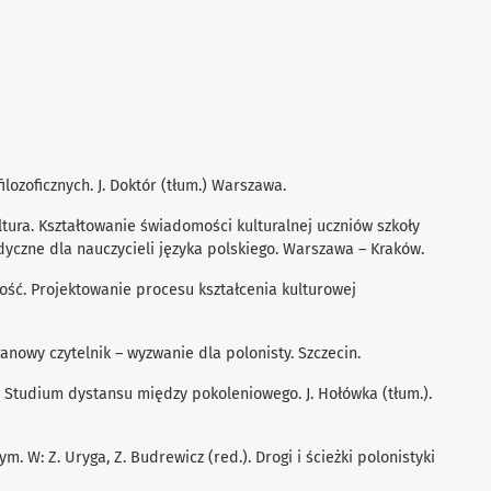
 ﬁlozoﬁcznych. J. Doktór (tłum.) Warszawa.
ultura. Kształtowanie świadomości kulturalnej uczniów szkoły
dyczne dla nauczycieli języka polskiego. Warszawa – Kraków.
ność. Projektowanie procesu kształcenia kulturowej
ranowy czytelnik – wyzwanie dla polonisty. Szczecin.
. Studium dystansu między pokoleniowego. J. Hołówka (tłum.).
m. W: Z. Uryga, Z. Budrewicz (red.). Drogi i ścieżki polonistyki