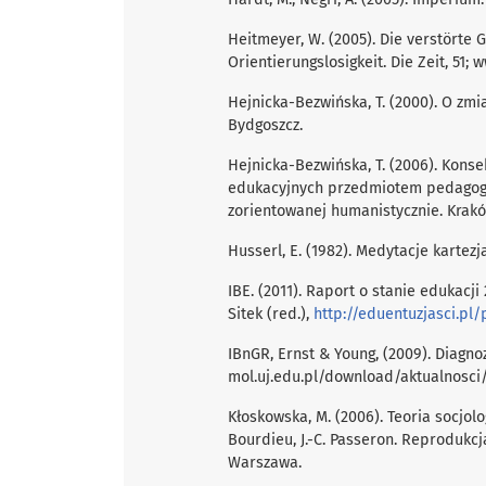
Heitmeyer, W. (2005). Die verstörte 
Orientierungslosigkeit. Die Zeit, 51;
Hejnicka-Bezwińska, T. (2000). O zmi
Bydgoszcz.
Hejnicka-Bezwińska, T. (2006). Kon
edukacyjnych przedmiotem pedagogiki
zorientowanej humanistycznie. Krakó
Husserl, E. (1982). Medytacje kartezj
IBE. (2011). Raport o stanie edukacj
Sitek (red.),
http://eduentuzjasci.pl/
IBnGR, Ernst & Young, (2009). Diagno
mol.uj.edu.pl/download/aktualnosci/a
Kłoskowska, M. (2006). Teoria socjol
Bourdieu, J.-C. Passeron. Reprodukcj
Warszawa.