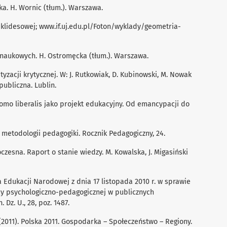
ka. H. Wornic (tłum.). Warszawa.
euklidesowej; www.if.uj.edu.pl/Foton/wyklady/geometria-
ji naukowych. H. Ostromęcka (tłum.). Warszawa.
etyzacji krytycznej. W: J. Rutkowiak, D. Kubinowski, M. Nowak
publiczna. Lublin.
omo liberalis jako projekt edukacyjny. Od emancypacji do
w metodologii pedagogiki. Rocznik Pedagogiczny, 24.
oczesna. Raport o stanie wiedzy. M. Kowalska, J. Migasiński
 Edukacji Narodowej z dnia 17 listopada 2010 r. w sprawie
cy psychologiczno-pedagogicznej w publicznych
Dz. U., 28, poz. 1487.
2011). Polska 2011. Gospodarka – Społeczeństwo – Regiony.