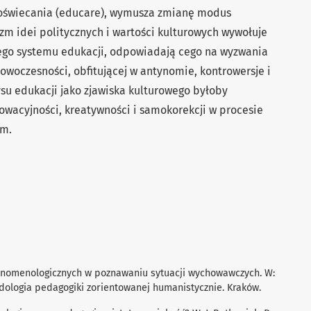
u oświecania (educare), wymusza zmianę modus
zm idei politycznych i wartości kulturowych wywołuje
ego systemu edukacji, odpowiadają cego na wyzwania
nowoczesności, obﬁtującej w antynomie, kontrowersje i
ysu edukacji jako zjawiska kulturowego byłoby
acyjności, kreatywności i samokorekcji w procesie
um.
 fenomenologicznych w poznawaniu sytuacji wychowawczych. W:
odologia pedagogiki zorientowanej humanistycznie. Kraków.