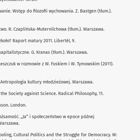
wanie. Wstęp do ﬁlozoﬁi wychowania. Z. Bastgen (tłum.).
stwo. R. Czaplińska-Muternilchowa (tłum.). Warszawa.
zkoło? Raport matury 2011. Liberté!, 9.
apitalistyczne. G. Kranas (tłum.). Warszawa.
leszczuk w rozmowie z W. Fuskiem i W. Tymowskim (2011).
cy. Antropologia kultury młodzieżowej. Warszawa.
the Society against Science. Radical Philosophy, 11.
eason. London.
tożsamość. „Ja” i społeczeństwo w epoce późnej
 Warszawa.
hooling, Cultural Politics and the Struggle for Democracy. W: