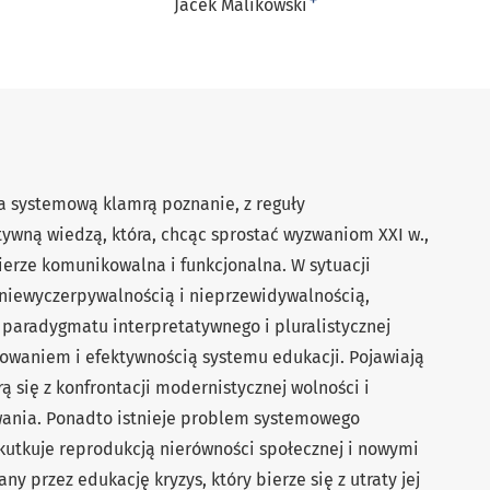
+
Jacek Malikowski
a systemową klamrą poznanie, z reguły
ywną wiedzą, która, chcąc sprostać wyzwaniom XXI w.,
ierze komunikowalna i funkcjonalna. W sytuacji
 niewyczerpywalnością i nieprzewidywalnością,
 paradygmatu interpretatywnego i pluralistycznej
owaniem i efektywnością systemu edukacji. Pojawiają
rą się z konfrontacji modernistycznej wolności i
ania. Ponadto istnieje problem systemowego
skutkuje reprodukcją nierówności społecznej i nowymi
y przez edukację kryzys, który bierze się z utraty jej