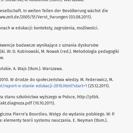
Gesellschaft. In weiten Teilen der Bevölkerung wächst die
 www.zeit.de/2005/51/Verst_9arungen (03.08.2011).
anach w edukacji: konteksty, zagrożenia, możliwości.
sekwencje badawcze wynikające z uznania dyskursów
. W: D. Kubinowski, M. Nowak (red.). Metodologia pedagogiki
w.
ańskie. A. Wajs (tłum.). Warszawa.
i 2010. W drodze do społeczeństwa wiedzy. M. Federowicz, M.
pl/raport-o-stanie-edukacji-2010.html?start=1
(25.12.2011).
za stanu szkolnictwa wyższego w Polsce, http://ptbk.
kt.diagnoza.pdf (10.10.2011).
ogiczna Pierre’a Bourdieu. Wstęp do wydania polskiego. W: P.
a: elementy teorii systemu nauczania. E. Neyman (tłum.).