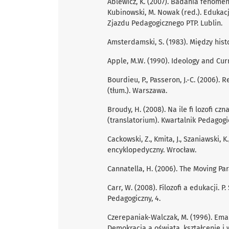
Ablewicz, K. (2007). Badania fenomeno
Kubinowski, M. Nowak (red.). Edukacj
Zjazdu Pedagogicznego PTP. Lublin.
Amsterdamski, S. (1983). Między his
Apple, M.W. (1990). Ideology and Cur
Bourdieu, P., Passeron, J.-C. (2006)
(tłum.). Warszawa.
Broudy, H. (2008). Na ile ﬁ lozoﬁ czna
(translatorium). Kwartalnik Pedagogic
Cackowski, Z., Kmita, J., Szaniawski, K.
encyklopedyczny. Wrocław.
Cannatella, H. (2006). The Moving Pa
Carr, W. (2008). Filozoﬁ a edukacji. P.
Pedagogiczny, 4.
Czerepaniak-Walczak, M. (1996). Eman
Demokracja a oświata, kształcenie i 