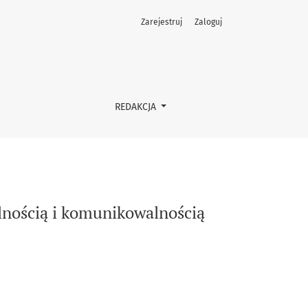
Zarejestruj
Zaloguj
edukacji początku XXI wieku
REDAKCJA
nością i komunikowalnością