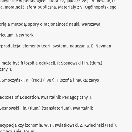
logiczne w pedagogice: istota czy jakość? W: J. Rutkowiak, D.
a, moralność, sfera publiczna. Materiały z VI Ogólnopolskiego
torią a metodą: spory o racjonalność nauki. Warszawa.
riculum. New York.
. Reprodukcja: elementy teorii systemu nauczania. E. Neyman
 może być ﬁ lozoﬁ a edukacji. P. Sosnowski i in. (tłum.)
zny, 1.
, Smoczyński, P.J. (red.) (1987). Filozoﬁa i nauka: zarys
radoxes of Education. Kwartalnik Pedagogiczny, 1.
 Sosnowski i in. (tłum.) (translatorium). Kwartalnik
cypacja czy izonomia. W: H. Kwiatkowski, Z. Kwieciński (red.).
wychowanie. Toruń.