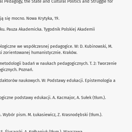
ical Pedagogy, the State and Cultural Politics and Struggle for
ają się mocno. Nowa Krytyka, 19.
ieku. Pauza Akademicka. Tygodnik Polskiej Akademii
dologiczne we współczesnej pedagogice. W: D. Kubinowski, M.
i zorientowanej humanistycznie. Kraków.
j metodologii badań w naukach pedagogicznych. T. 2: Tworzenie
gicznych. Poznań.
 redaktorów naukowych. W: Podstawy edukacji. Epistemologia a
logiczne podstawy edukacji. A. Kacmajor, A. Sułek (tłum.).
a. Wybór pism. M. Łukasiewicz, Z. Krasnodębski (tłum.).
 S. Ślusarski, A. Kołbaniuk (tłum.). Warszawa.