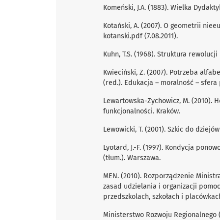
Komeński, J.A. (1883). Wielka Dydakty
Kotański, A. (2007). O geometrii nie
kotanski.pdf (7.08.2011).
Kuhn, T.S. (1968). Struktura rewoluc
Kwieciński, Z. (2007). Potrzeba alfab
(red.). Edukacja – moralność – sfera 
Lewartowska-Zychowicz, M. (2010). H
funkcjonalności. Kraków.
Lewowicki, T. (2001). Szkic do dziejó
Lyotard, J.-F. (1997). Kondycja ponow
(tłum.). Warszawa.
MEN. (2010). Rozporządzenie Ministra
zasad udzielania i organizacji pomo
przedszkolach, szkołach i placówkach. 
Ministerstwo Rozwoju Regionalnego (