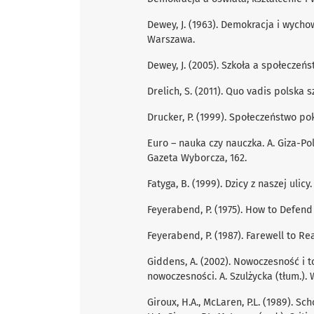
Dewey, J. (1963). Demokracja i wycho
Warszawa.
Dewey, J. (2005). Szkoła a społeczeń
Drelich, S. (2011). Quo vadis polska s
Drucker, P. (1999). Społeczeństwo pok
Euro – nauka czy nauczka. A. Giza-Po
Gazeta Wyborcza, 162.
Fatyga, B. (1999). Dzicy z naszej uli
Feyerabend, P. (1975). How to Defend 
Feyerabend, P. (1987). Farewell to R
Giddens, A. (2002). Nowoczesność i 
nowoczesności. A. Szulżycka (tłum.).
Giroux, H.A., McLaren, P.L. (1989). Sc