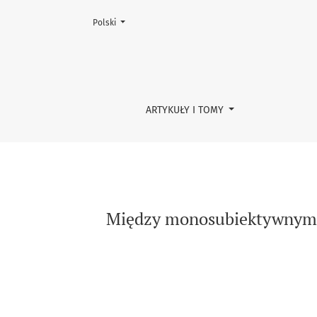
Zmień język, obecnie wybrany to:
Polski
Między monosubiektywnym poznaniem a inters
ARTYKUŁY I TOMY
Między monosubiektywnym p