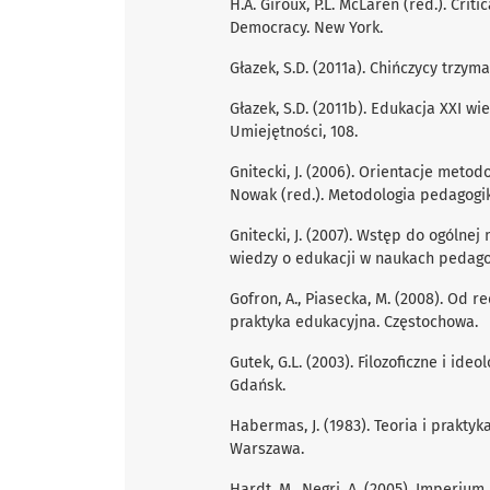
H.A. Giroux, P.L. McLaren (red.). Crit
Democracy. New York.
Głazek, S.D. (2011a). Chińczycy trzym
Głazek, S.D. (2011b). Edukacja XXI w
Umiejętności, 108.
Gnitecki, J. (2006). Orientacje meto
Nowak (red.). Metodologia pedagogik
Gnitecki, J. (2007). Wstęp do ogólne
wiedzy o edukacji w naukach pedago
Gofron, A., Piasecka, M. (2008). Od
praktyka edukacyjna. Częstochowa.
Gutek, G.L. (2003). Filozoﬁczne i ideo
Gdańsk.
Habermas, J. (1983). Teoria i praktyk
Warszawa.
Hardt, M., Negri, A. (2005). Imperium.