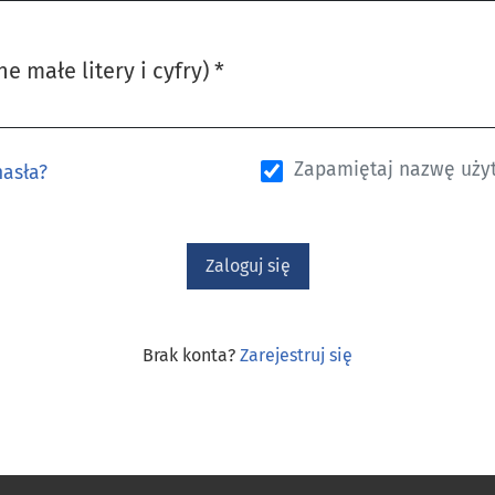
e małe litery i cyfry)
*
Zapamiętaj nazwę użyt
hasła?
Zaloguj się
Brak konta?
Zarejestruj się