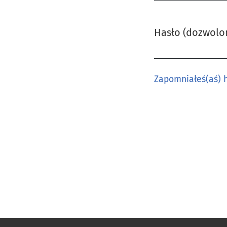
Hasło (dozwolon
Wymagane
Zapomniałeś(aś) 