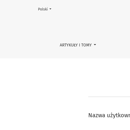
Zmień język, obecnie wybrany to:
Polski
Zaloguj się
ARTYKUŁY I TOMY
Nazwa użytkown
Wymagane