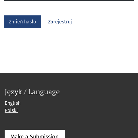
Zmień hasło
Zarejestruj
Język / Language
English
Polski
Make a Submission