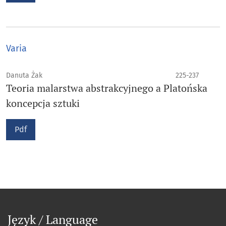
Varia
Danuta Żak
225-237
Teoria malarstwa abstrakcyjnego a Platońska
koncepcja sztuki
Pdf
Język / Language