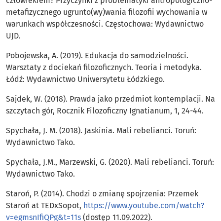
człowiekiem? Przyczynki z problematyki antropologiczno-
metafizycznego ugrunto(wy)wania filozofii wychowania w
warunkach współczesności. Częstochowa: Wydawnictwo
UJD.
Pobojewska, A. (2019). Edukacja do samodzielności.
Warsztaty z dociekań filozoficznych. Teoria i metodyka.
Łódź: Wydawnictwo Uniwersytetu Łódzkiego.
Sajdek, W. (2018). Prawda jako przedmiot kontemplacji. Na
szczytach gór, Rocznik Filozoficzny Ignatianum, 1, 24-44.
Spychała, J. M. (2018). Jaskinia. Mali rebelianci. Toruń:
Wydawnictwo Tako.
Spychała, J.M., Marzewski, G. (2020). Mali rebelianci. Toruń:
Wydawnictwo Tako.
Staroń, P. (2014). Chodzi o zmianę spojrzenia: Przemek
Staroń at TEDxSopot,
https://www.youtube.com/watch?
v=egmsnIfiQPg&t=11s
(dostęp 11.09.2022).