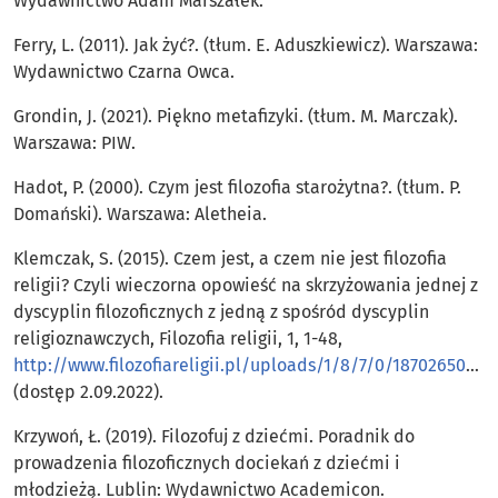
Wydawnictwo Adam Marszałek.
Ferry, L. (2011). Jak żyć?. (tłum. E. Aduszkiewicz). Warszawa:
Wydawnictwo Czarna Owca.
Grondin, J. (2021). Piękno metafizyki. (tłum. M. Marczak).
Warszawa: PIW.
Hadot, P. (2000). Czym jest filozofia starożytna?. (tłum. P.
Domański). Warszawa: Aletheia.
Klemczak, S. (2015). Czem jest, a czem nie jest filozofia
religii? Czyli wieczorna opowieść na skrzyżowania jednej z
dyscyplin filozoficznych z jedną z spośród dyscyplin
religioznawczych, Filozofia religii, 1, 1-48,
http://www.filozofiareligii.pl/uploads/1/8/7/0/18702650/fr_2015_2__1_klemczak.pdf
(dostęp 2.09.2022).
Krzywoń, Ł. (2019). Filozofuj z dziećmi. Poradnik do
prowadzenia filozoficznych dociekań z dziećmi i
młodzieżą. Lublin: Wydawnictwo Academicon.