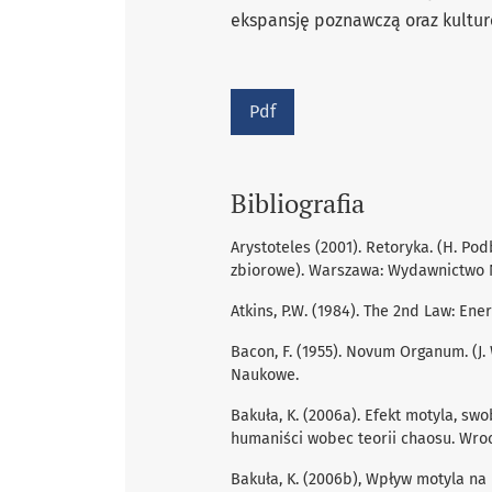
ekspansję poznawczą oraz kultur
Pdf
Bibliografia
Arystoteles (2001). Retoryka. (H. Podbi
zbiorowe). Warszawa: Wydawnictwo
Atkins, P.W. (1984). The 2nd Law: En
Bacon, F. (1955). Novum Organum. (J
Naukowe.
Bakuła, K. (2006a). Efekt motyla, swo
humaniści wobec teorii chaosu. Wro
Bakuła, K. (2006b), Wpływ motyla na 