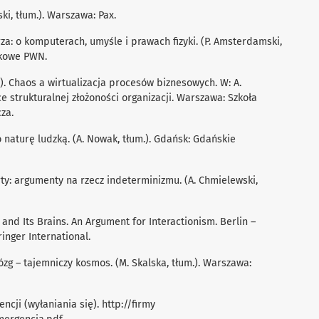
ski, tłum.). Warszawa: Pax.
za: o komputerach, umyśle i prawach fizyki. (P. Amsterdamski,
ukowe PWN.
4). Chaos a wirtualizacja procesów biznesowych. W: A.
ce strukturalnej złożoności organizacji. Warszawa: Szkoła
za.
 o naturę ludzką. (A. Nowak, tłum.). Gdańsk: Gdańskie
ty: argumenty na rzecz indeterminizmu. (A. Chmielewski,
lf and Its Brains. An Argument for Interactionism. Berlin –
inger International.
Mózg – tajemniczy kosmos. (M. Skalska, tłum.). Warszawa:
encji (wyłaniania się). http://firmy