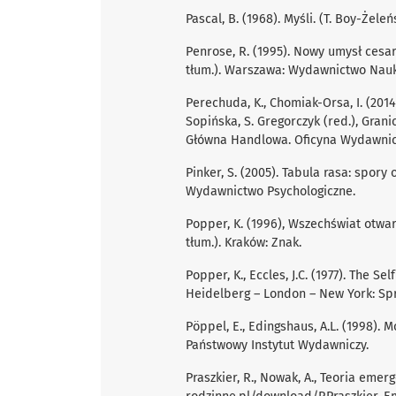
Pascal, B. (1968). Myśli. (T. Boy-Żeleń
Penrose, R. (1995). Nowy umysł cesar
tłum.). Warszawa: Wydawnictwo Na
Perechuda, K., Chomiak-Orsa, I. (201
Sopińska, S. Gregorczyk (red.), Grani
Główna Handlowa. Oficyna Wydawnic
Pinker, S. (2005). Tabula rasa: spory
Wydawnictwo Psychologiczne.
Popper, K. (1996), Wszechświat otwar
tłum.). Kraków: Znak.
Popper, K., Eccles, J.C. (1977). The Se
Heidelberg – London – New York: Spr
Pöppel, E., Edingshaus, A.L. (1998). 
Państwowy Instytut Wydawniczy.
Praszkier, R., Nowak, A., Teoria emerg