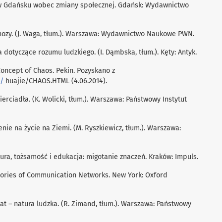
w Gdańsku wobec zmiany społecznej. Gdańsk: Wydawnictwo
ychozy. (J. Waga, tłum.). Warszawa: Wydawnictwo Naukowe PWN.
 dotyczące rozumu ludzkiego. (I. Dąmbska, tłum.). Kęty: Antyk.
e Concept of Chaos. Pekin. Pozyskano z
l/
huajie/CHAOS.HTML (4.06.2014).
ierciadła. (K. Wolicki, tłum.). Warszawa: Państwowy Instytut
zenie na życie na Ziemi. (M. Ryszkiewicz, tłum.). Warszawa:
ultura, tożsamość i edukacja: migotanie znaczeń. Kraków: Impuls.
Theories of Communication Networks. New York: Oxford
at – natura ludzka. (R. Zimand, tłum.). Warszawa: Państwowy