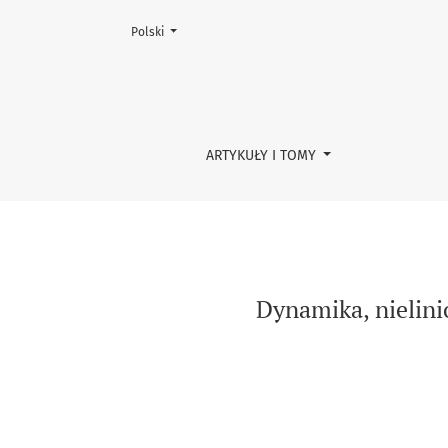
Zmień język, obecnie wybrany to:
Polski
Dynamika, nieliniowość, niestabilność świat
ARTYKUŁY I TOMY
Dynamika, nielini