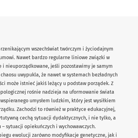
przenikającym wszechświat twórczym i życiodajnym
umowi. Nawet bardzo regularne liniowe związki w
e i nieuporządkowane, jeśli pozostawimy je samym
a chaosu uwypukla, że nawet w systemach bezładnych
ci może istnieć jakiś leżący u podstaw porządek. Z
opologicznej rośnie nadzieja na uformowanie świata
, wspieranego umysłem ludzkim, który jest wysiłkiem
rządku. Zachodzi to również w praktyce edukacyjnej,
utywną cechą sytuacji dydaktycznych, i nie tylko, a
 – sytuacji opiekuńczych i wychowawczych.
egu ewolucji zarówno modyfikacje genetyczne, jak i