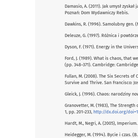
Damasio, A. (2011). Jak umysł zyskał
Poznań: Dom Wydawniczy Rebis.
Dawkins, R. (1996). Samolubny gen. (M
Deleuze, G. (1997). Różnica i powtórz
Dyson, F. (1971). Energy in the Univer
Ford, J. (1989). What is chaos, that w
(pp. 348–371). Cambridge: Cambridge
Fullan, M. (2008). The Six Secrets o
Survive and Thrive. San Francisco: J
Gleick, J. (1996). Chaos: narodziny now
Granovetter, M. (1983), The Strength 
1, pp. 201–233,
http://dx.doi.org/doi=10
Hardt, M., Negri, A. (2005), Imperium.
Heidegger, M. (1994). Bycie i czas.