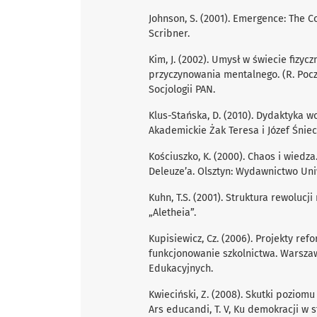
Johnson, S. (2001). Emergence: The C
Scribner.
Kim, J. (2002). Umysł w świecie fizy
przyczynowania mentalnego. (R. Poczo
Socjologii PAN.
Klus-Stańska, D. (2010). Dydaktyka
Akademickie Żak Teresa i Józef Śniec
Kościuszko, K. (2000). Chaos i wiedz
Deleuze’a. Olsztyn: Wydawnictwo Un
Kuhn, T.S. (2001). Struktura rewoluc
„Aletheia”.
Kupisiewicz, Cz. (2006). Projekty re
funkcjonowanie szkolnictwa. Warsz
Edukacyjnych.
Kwieciński, Z. (2008). Skutki poziomu
Ars educandi, T. V, Ku demokracji w 