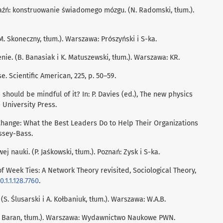
 jaźń: konstruowanie świadomego mózgu. (N. Radomski, tłum.).
. Skoneczny, tłum.). Warszawa: Prószyński i S-ka.
enie. (B. Banasiak i K. Matuszewski, tłum.). Warszawa: KR.
se. Scientific American, 225, p. 50–59.
e should be mindful of it? In: P. Davies (ed.), The new physics
 University Press.
f Change: What the Best Leaders Do to Help Their Organizations
ossey-Bass.
ej nauki. (P. Jaśkowski, tłum.). Poznań: Zysk i S-ka.
of Week Ties: A Network Theory revisited, Sociological Theory,
.1.1.128.7760
.
 (S. Ślusarski i A. Kołbaniuk, tłum.). Warszawa: W.A.B.
 (B. Baran, tłum.). Warszawa: Wydawnictwo Naukowe PWN.