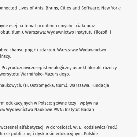
onnected Lives of Ants, Brains, Cities and Software. New York:
cznym: esej na temat problemu umysłu i ciała oraz
but, tłum.). Warszawa: Wydawnictwo Instytutu Filozofii i
 wobec chaosu pojęć i zdarzeń. Warszawa: Wydawnictwo
ińscy.
a. Przyrodoznawczo-epistemologiczny aspekt filozofii różnicy
iwersytetu Warmińsko-Mazurskiego.
ji naukowych. (H. Ostromęcka, tłum.). Warszawa: Fundacja
form edukacyjnych w Polsce: główne tezy i wpływ na
awa: Wydawnictwo Naukowe PWN: Instytut Badań
 wczesnej alfabetyzacji w dorosłości. W: E. Rodziewicz (red.),
sferze publicznej i dyskursie edukacyjnym. Polskie