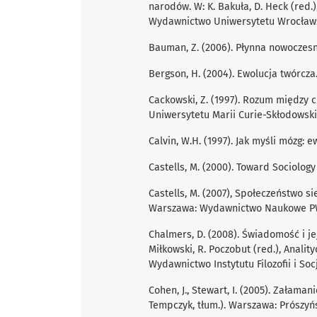
narodów. W: K. Bakuła, D. Heck (red.
Wydawnictwo Uniwersytetu Wrocławs
Bauman, Z. (2006). Płynna nowoczesno
Bergson, H. (2004). Ewolucja twórcza.
Cackowski, Z. (1997). Rozum między
Uniwersytetu Marii Curie-Skłodowski
Calvin, W.H. (1997). Jak myśli mózg: e
Castells, M. (2000). Toward Sociolog
Castells, M. (2007), Społeczeństwo sie
Warszawa: Wydawnictwo Naukowe P
Chalmers, D. (2008). Świadomość i jej 
Miłkowski, R. Poczobut (red.), Anali
Wydawnictwo Instytutu Filozofii i Soc
Cohen, J., Stewart, I. (2005). Załam
Tempczyk, tłum.). Warszawa: Prószyńs