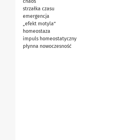
chaos
strzałka czasu
emergencja
„efekt motyla”
homeostaza
impuls homeostatyczny
płynna nowoczesność