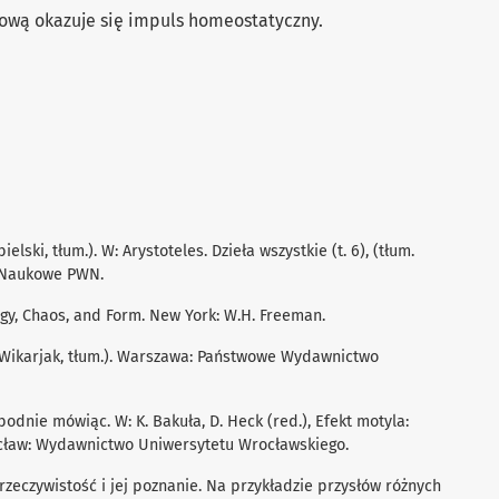
ową okazuje się impuls homeostatyczny.
elski, tłum.). W: Arystoteles. Dzieła wszystkie (t. 6), (tłum.
 Naukowe PWN.
ergy, Chaos, and Form. New York: W.H. Freeman.
. Wikarjak, tłum.). Warszawa: Państwowe Wydawnictwo
bodnie mówiąc. W: K. Bakuła, D. Heck (red.), Efekt motyla:
cław: Wydawnictwo Uniwersytetu Wrocławskiego.
rzeczywistość i jej poznanie. Na przykładzie przysłów różnych