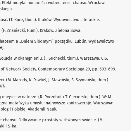
), Efekt motyla: humaniści wobec teorii chaosu. Wrocław:
kiego.
ść. (T. Kunz, tłum.). Kraków: Wydawnictwo Literackie.
 (F. Znaniecki, tłum.). Kraków: Zielona Sowa.
 chaosem a „Dniem Siódmym” porządku. Lublin: Wydawnictwo
ej.
wolucja w okamgnieniu. (J. Suchecki, tłum.). Warszawa: CIS.
y of Network Society. Contemporary Sociology, 29, pp. 693–699.
ci. (M. Marody, K. Pawluś, J. Stawiński, S. Szymański, tłum.).
WN.
miejsce w naturze. (R. Poczobut i T. Ciecierski, tłum.). W: M.
tyczna metafizyka umysłu: najnowsze kontrowersje. Warszawa:
jologii Polskiej Akademii Nauk.
anie chaosu. Odkrywanie prostoty w złożonym świecie. (M.
ki i S-ka.