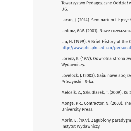
Towarzystwo Pedagogiczne Oddział 
UG.
Lacan, J. (2014). Seminarium III: ps
Leibniz, G.W. (2001). Nowe rozważania
Liu, H. (1999). A Brief History of th
http://www.phil.pku.edu.cn/persona
Lorenz, K. (1977). Odwrotna strona zw
Wydawniczy.
Lovelock, J. (2003). Gaja: nowe spojr
Prószyński i S-ka.
Melosik, Z., Szkudlarek, T. (2009). K
Monge, P.R., Contractor, N. (2003). 
University Press.
Morin, E. (1977). Zagubiony paradygm
Instytut Wydawniczy.