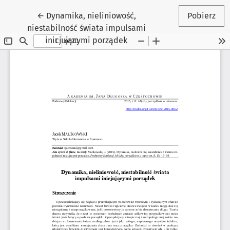
Wróć do szczegółów artykułu
←
Dynamika, nieliniowość,
Pobierz
niestabilność świata impulsami
inicjującymi porządek