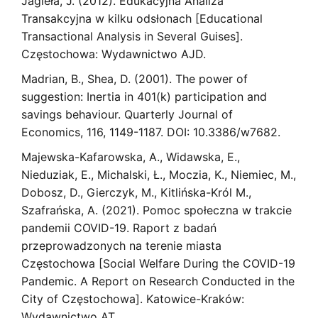
Jagieła, J. (2012). Edukacyjna Analiza
Transakcyjna w kilku odsłonach [Educational
Transactional Analysis in Several Guises].
Częstochowa: Wydawnictwo AJD.
Madrian, B., Shea, D. (2001). The power of
suggestion: Inertia in 401(k) participation and
savings behaviour. Quarterly Journal of
Economics, 116, 1149-1187. DOI: 10.3386/w7682.
Majewska-Kafarowska, A., Widawska, E.,
Nieduziak, E., Michalski, Ł., Moczia, K., Niemiec, M.,
Dobosz, D., Gierczyk, M., Kitlińska-Król M.,
Szafrańska, A. (2021). Pomoc społeczna w trakcie
pandemii COVID-19. Raport z badań
przeprowadzonych na terenie miasta
Częstochowa [Social Welfare During the COVID-19
Pandemic. A Report on Research Conducted in the
City of Częstochowa]. Katowice-Kraków:
Wydawnictwo AT.