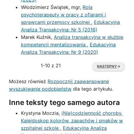
Włodzimierz Świątek, mgr,
Rola
psychoterapeuty w pracy z ofiarami i
sprawcami przemocy szkolnej
,
Edukacyjna
Analiza Transakcyjna: Nr 5 (2016)
Marek Kuźnik,
Analiza transakcyjna w służbie
kompetencji mentalizowania
,
Edukacyjna
Analiza Transakcyjna: Nr 9 (2020)
1-10 z 21
NASTĘPNY
→
Możesz również
Rozpocznij zaawansowane
wyszukiwanie podobieństw
dla tego artykułu.
Inne teksty tego samego autora
Krystyna Moczia,
(Nie)codzienność choroby.
Kalejdoskop kolorów, zapachów i smaków w
szpitalnej szkole
,
Edukacyjna Analiza