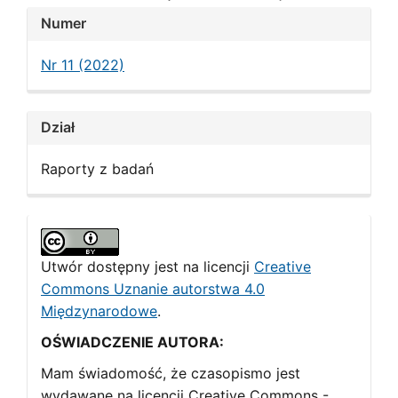
Article
Numer
Details
Nr 11 (2022)
Dział
Raporty z badań
Utwór dostępny jest na licencji
Creative
Commons Uznanie autorstwa 4.0
Międzynarodowe
.
OŚWIADCZENIE AUTORA:
Mam świadomość, że czasopismo jest
wydawane na licencji Creative Commons -