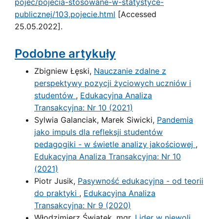
pojec/pojecia-stosowane-w-statystyce-
publicznej/103,pojecie.html
[Accessed
25.05.2022].
Podobne artykuły
Zbigniew Łęski,
Nauczanie zdalne z
perspektywy pozycji życiowych uczniów i
studentów
,
Edukacyjna Analiza
Transakcyjna: Nr 10 (2021)
Sylwia Galanciak, Marek Siwicki,
Pandemia
jako impuls dla refleksji studentów
pedagogiki - w świetle analizy jakościowej
,
Edukacyjna Analiza Transakcyjna: Nr 10
(2021)
Piotr Jusik,
Pasywność edukacyjna - od teorii
do praktyki
,
Edukacyjna Analiza
Transakcyjna: Nr 9 (2020)
Włodzimierz Świątek, mgr,
Lider w niewoli