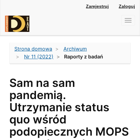
Main
Zarejestruj
Zaloguj
Navigation
Main
Toggl
Content
navig
Sidebar
Strona domowa
Archiwum
Nr 11 (2022)
Raporty z badań
Sam na sam
pandemią.
Utrzymanie status
quo wśród
podopiecznych MOPS