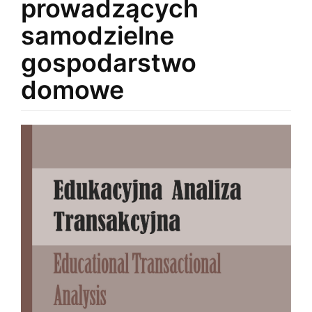
prowadzących
samodzielne
gospodarstwo
domowe
Article
Sidebar