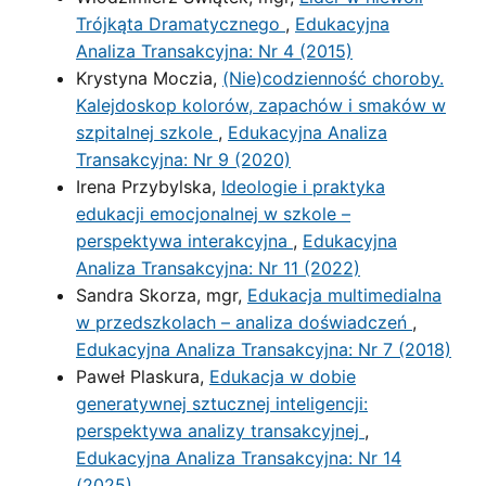
Trójkąta Dramatycznego
,
Edukacyjna
Analiza Transakcyjna: Nr 4 (2015)
Krystyna Moczia,
(Nie)codzienność choroby.
Kalejdoskop kolorów, zapachów i smaków w
szpitalnej szkole
,
Edukacyjna Analiza
Transakcyjna: Nr 9 (2020)
Irena Przybylska,
Ideologie i praktyka
edukacji emocjonalnej w szkole –
perspektywa interakcyjna
,
Edukacyjna
Analiza Transakcyjna: Nr 11 (2022)
Sandra Skorza, mgr,
Edukacja multimedialna
w przedszkolach – analiza doświadczeń
,
Edukacyjna Analiza Transakcyjna: Nr 7 (2018)
Paweł Plaskura,
Edukacja w dobie
generatywnej sztucznej inteligencji:
perspektywa analizy transakcyjnej
,
Edukacyjna Analiza Transakcyjna: Nr 14
(2025)