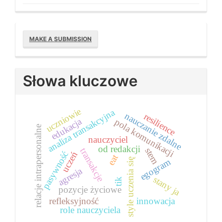
Make
MAKE A SUBMISSION
a
Submission
Słowa kluczowe
uczniowie
analiza transakcyjna
nauczanie zdalne
resilience
edukacja
pola komunikacji
relacje intrapersonalne
nauczyciel
od redakcji
stem
transakcje
pasywność
uczeń
eat
egogram
style uczenia się
agresja
stany ja
tik
pozycje życiowe
refleksyjność
innowacja
role nauczyciela