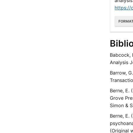
analysis
https://
FORMA
Bibli
Babcock, D
Analysis J
Barrow, G.
Transactio
Berne, E. 
Grove Pres
Simon & S
Berne, E. 
psychoana
(Original 