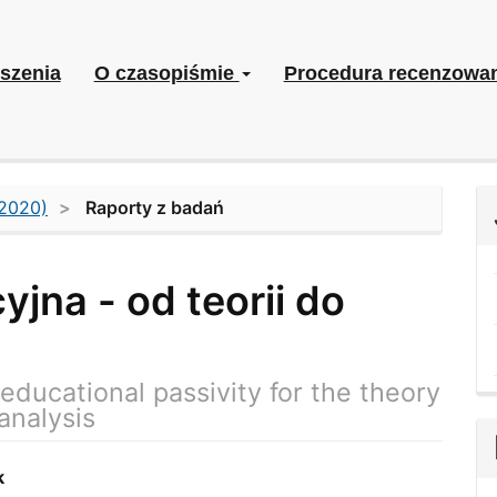
szenia
O czasopiśmie
Procedura recenzowa
(2020)
Raporty z badań
na - od teorii do
 educational passivity for the theory
analysis
k