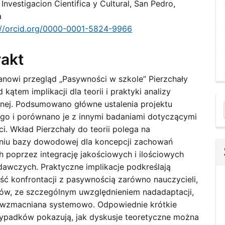
Investigacion Cientifica y Cultural, San Pedro,
le
a
ent
://orcid.org/0000-0001-5824-9966
rakt
tanowi przegląd „Pasywności w szkole” Pierzchały
 kątem implikacji dla teorii i praktyki analizy
jnej. Podsumowano główne ustalenia projektu
a
o i porównano je z innymi badaniami dotyczącymi
i. Wkład Pierzchały do teorii polega na
S
niu bazy dowodowej dla koncepcji zachowań
 poprzez integrację jakościowych i ilościowych
awczych. Praktyczne implikacje podkreślają
ść konfrontacji z pasywnością zarówno nauczycieli,
niów, ze szczególnym uwzględnieniem nadadaptacji,
t wzmacniana systemowo. Odpowiednie krótkie
zypadków pokazują, jak dyskusje teoretyczne można