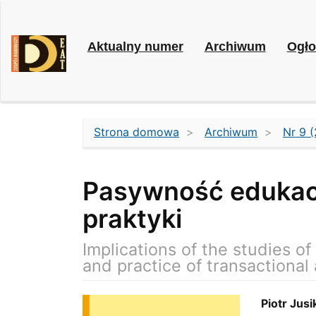
Main
Navigation
Main
Aktualny numer
Archiwum
Ogło
Content
Sidebar
Strona domowa
Archiwum
Nr 9 
Pasywność edukacyj
praktyki
Implications of the studies of
and practice of transactional 
Article
Main
Piotr Jusi