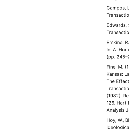
Campos, L.
Transactio
Edwards, S
Transactio
Erskine, R
In: A. Hom
(pp. 245–2
Fine, M. (
Kansas: La
The Effect
Transactio
(1982). Re
126. Hart 
Analysis J
Hoy, W., B
ideologica