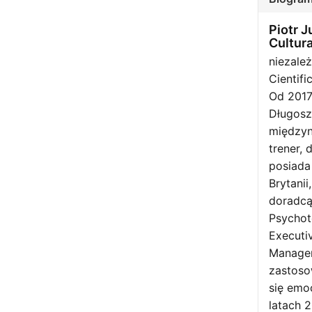
Piotr J
Cultur
niezale
Cientif
Od 2017
Długosz
międzyn
trener, 
posiada
Brytani
doradcą
Psychot
Executi
Manageme
zastoso
się emo
latach 