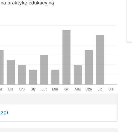
 na praktykę edukacyjną
le
ls
020)