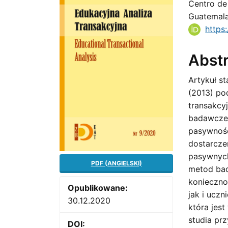
Centro de 
Sidebar
Artic
Guatemal
Cont
https
Abst
Artykuł s
(2013) pod
transakcy
badawczeg
pasywnośc
dostarcze
pasywnych
PDF (ANGIELSKI)
metod bad
konieczno
Opublikowane:
jak i ucz
30.12.2020
która jes
studia pr
DOI: