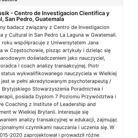
usik -
Centro de Investigacion Cientifica y
al, San Pedro, Guatemala
żny badacz związany z Centro de Investigacion
ica y Cultural in San Pedro La Laguna w Gwatemali.
 roku współpracuje z Uniwersytetem Jana
a w Częstochowie, pisząc artykuły i dzieląc się
arodowym doświadczeniem jako nauczyciel,
doradca i coach analizy transakcyjnej. Piotr
 status wykwalifikowanego nauczyciela w Wielkiej
i, jest w pełni akredytowanym psychoterapeutą /
 Brytyjskiego Stowarzyszenia Poradnictwa i
erapii, posiada Dyplom 7 Poziomu Przywództwa i
ve Coaching z Institute of Leadership and
nt w Wielkiej Brytanii. Interesuje się
waniem analizy transakcyjnej w edukacji, zajmując
cjonalnymi czynnikami nauczania i uczenia się. W
2015-2020 zaprojektował i prowadził różne