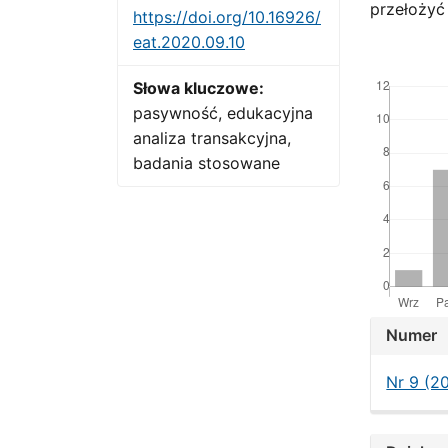
przełożyć
https://doi.org/10.16926/
eat.2020.09.10
Downloads
Słowa kluczowe:
pasywność, edukacyjna
analiza transakcyjna,
badania stosowane
Artic
Numer
Detai
Nr 9 (2