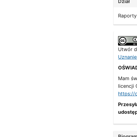
Dział
Raporty
Utwór d
Uznanie
OŚWIA
Mam św
licencj
https:/
Przesyła
udostęp
Biogram