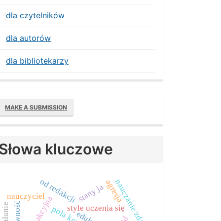
dla czytelników
dla autorów
dla bibliotekarzy
Make
MAKE A SUBMISSION
ubmission
Słowa kluczowe
od redakcji
nauczanie zdalne
agresja
stany ja
nauczyciel
pasywność
style uczenia się
edukacja