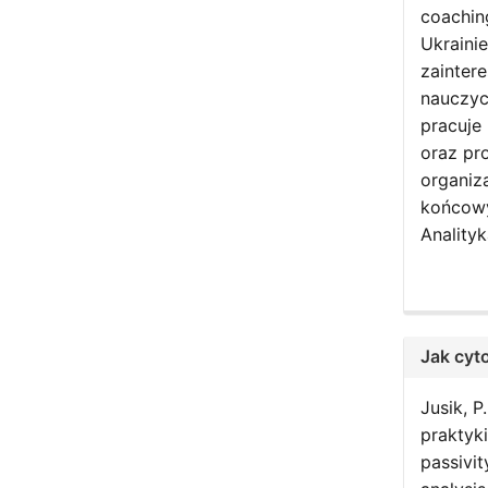
coachin
Ukrainie
zainter
nauczyc
pracuje
oraz pr
organiz
końcowy
Anality
Jak cyt
Jusik, 
praktyki
passivit