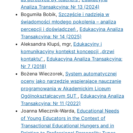
Analiza Transakcyjna: Nr 13 (2024)
Bogumiła Bobik,
Szczęście i nadzieja w
świadomości młodego pokolenia – analiza
percepcji i doświadczeń
,
Edukacyjna Analiza
Transakcyjna: Nr 14 (2025)
Aleksandra Klupś, mgr,
Edukacyjny i
komunikacyjny kontekst koncepcji „drzwi
kontaktu”
,
Edukacyjna Analiza Transakcyjna:
Nr 7 (2018)
Bożena Wieczorek,
System automatycznej
oceny jako narzędzie wspierające nauczanie
programowania w Akademickim Liceum
Ogólnokształcącym SUT
,
Edukacyjna Analiza
Transakcyjna: Nr 11 (2022)
Joanna Miecznik-Warda,
Educational Needs
of Young Educators in the Context of
Transactional Educational Hungers and in