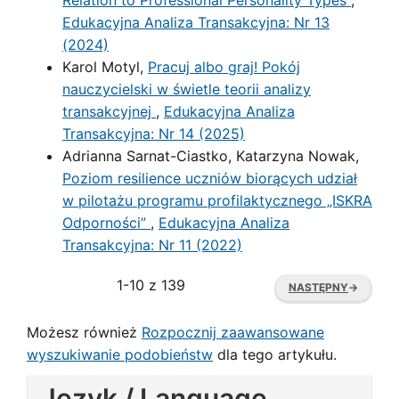
Relation to Professional Personality Types
,
Edukacyjna Analiza Transakcyjna: Nr 13
(2024)
Karol Motyl,
Pracuj albo graj! Pokój
nauczycielski w świetle teorii analizy
transakcyjnej
,
Edukacyjna Analiza
Transakcyjna: Nr 14 (2025)
Adrianna Sarnat-Ciastko, Katarzyna Nowak,
Poziom resilience uczniów biorących udział
w pilotażu programu profilaktycznego „ISKRA
Odporności”
,
Edukacyjna Analiza
Transakcyjna: Nr 11 (2022)
1-10 z 139
NASTĘPNY
→
Możesz również
Rozpocznij zaawansowane
wyszukiwanie podobieństw
dla tego artykułu.
Język / Language