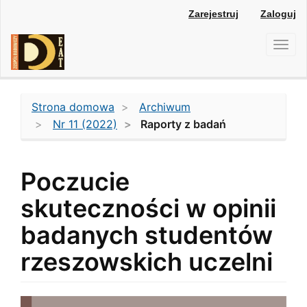
Main
Zarejestruj
Zaloguj
Navigation
Main
Toggl
Content
navig
Sidebar
Strona domowa
Archiwum
Nr 11 (2022)
Raporty z badań
Poczucie
skuteczności w opinii
badanych studentów
rzeszowskich uczelni
Article