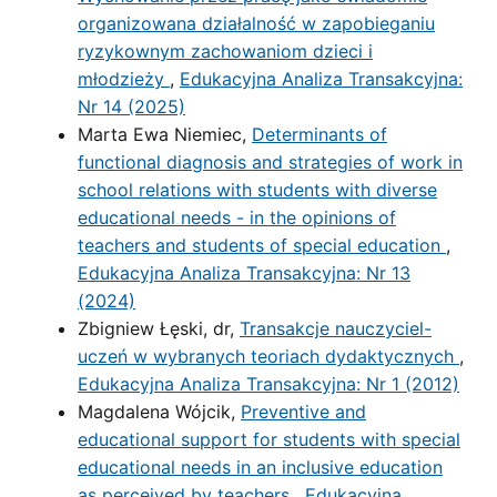
organizowana działalność w zapobieganiu
ryzykownym zachowaniom dzieci i
młodzieży
,
Edukacyjna Analiza Transakcyjna:
Nr 14 (2025)
Marta Ewa Niemiec,
Determinants of
functional diagnosis and strategies of work in
school relations with students with diverse
educational needs - in the opinions of
teachers and students of special education
,
Edukacyjna Analiza Transakcyjna: Nr 13
(2024)
Zbigniew Łęski, dr,
Transakcje nauczyciel-
uczeń w wybranych teoriach dydaktycznych
,
Edukacyjna Analiza Transakcyjna: Nr 1 (2012)
Magdalena Wójcik,
Preventive and
educational support for students with special
educational needs in an inclusive education
as perceived by teachers
,
Edukacyjna