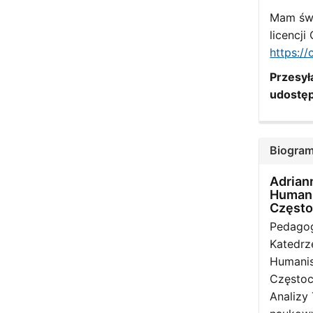
Mam św
licencj
https:/
Przesyła
udostęp
Biogram
Adrian
Humani
Częst
Pedagog
Katedrz
Humanis
Częstoc
Analizy 