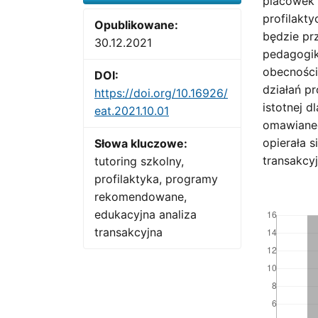
placówek 
profilakt
Opublikowane:
będzie pr
30.12.2021
pedagogik
obecności
DOI:
działań pr
https://doi.org/10.16926/
istotnej 
eat.2021.10.01
omawianeg
opierała s
Słowa kluczowe:
transakcyj
tutoring szkolny,
profilaktyka, programy
rekomendowane,
Downloads
edukacyjna analiza
transakcyjna