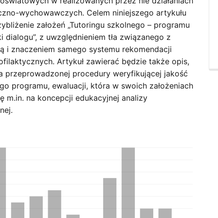
oświatowych w realizowanych przez nie działaniach
yczno-wychowawczych. Celem niniejszego artykułu
zybliżenie założeń „Tutoringu szkolnego – programu
i dialogu”, z uwzględnieniem tła związanego z
ą i znaczeniem samego systemu rekomendacji
ofilaktycznych. Artykuł zawierać będzie także opis,
dla przeprowadzonej procedury weryfikującej jakość
o programu, ewaluacji, która w swoich założeniach
ię m.in. na koncepcji edukacyjnej analizy
nej.