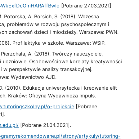
4WkExfDcOmHARAffBwIo
[Pobrane 27.03.2021]
. Potorska, A. Borsich, S. (2018). Wczesna
yka, problemów w rozwoju psychospołecznym i
ch zachowań dzieci i młodzieży. Warszawa: PWN.
006). Profilaktyka w szkole. Warszawa: WSiP.
 Pierzchała, A, (2016). Twórczy nauczyciele,
 uczniowie. Osobowościowe korelaty kreatywności
i w perspektywie analizy transakcyjnej.
owa: Wydawnictwo AJD.
. (2010). Edukacja uniwersytecka i kreowanie elit
ch. Kraków: Oficyna Wydawnicza Impuls.
.tutoringszkolny.pl/o-projekcie
[Pobrane
1].
n.edu.pl/
[Pobrane 21.04.2021].
rogramyrekomendowane.pl/strony/artykuly/tutoring-