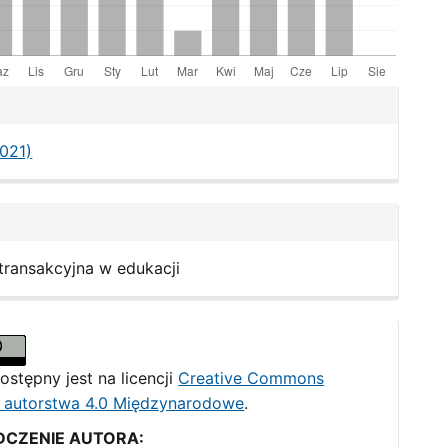
le
ls
2021)
 transakcyjna w edukacji
ostępny jest na licencji
Creative Commons
 autorstwa 4.0 Międzynarodowe
.
DCZENIE AUTORA: