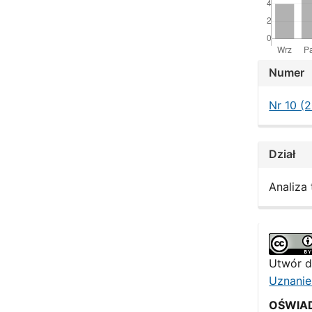
Artic
Numer
Detai
Nr 10 (
Dział
Analiza
Utwór d
Uznanie
OŚWIA