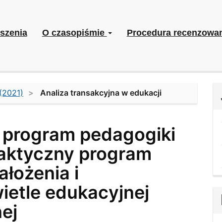
szenia
O czasopiśmie
Procedura recenzowa
(2021)
Analiza transakcyjna w edukacji
– program pedagogiki
ilaktyczny program
łożenia i
ietle edukacyjnej
nej