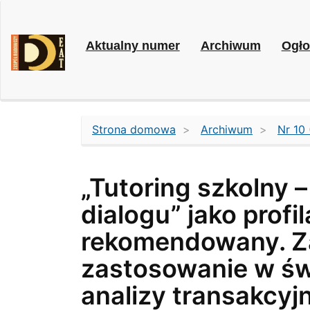
Main
Navigation
Main
Aktualny numer
Archiwum
Ogło
Content
Sidebar
Strona domowa
Archiwum
Nr 10 
„Tutoring szkolny 
dialogu” jako prof
rekomendowany. Za
zastosowanie w św
analizy transakcyj