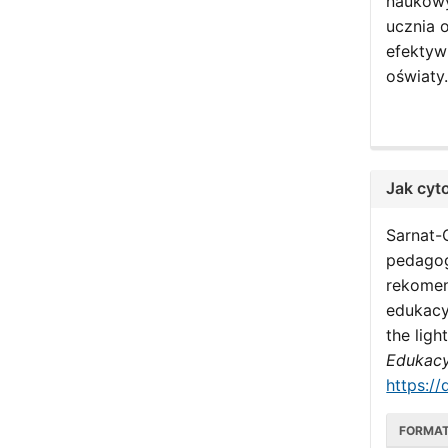
naukowyc
ucznia 
efektyw
oświaty
Jak cyt
Sarnat-C
pedagog
rekomen
edukacy
the ligh
Edukacy
https://
FORMA