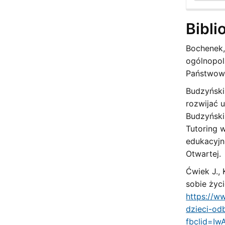
Bibli
Bochenek, 
ogólnopol
Państwowy
Budzyński,
rozwijać 
Budzyński,
Tutoring 
edukacyjn
Otwartej.
Ćwiek J., 
sobie życi
https://w
dzieci-od
fbclid=I