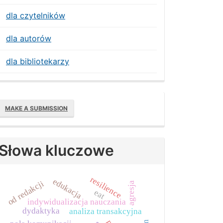
dla czytelników
dla autorów
dla bibliotekarzy
Make
MAKE A SUBMISSION
ubmission
Słowa kluczowe
resilience
edukacja
od redakcji
agresja
eat
indywidualizacja nauczania
dydaktyka
analiza transakcyjna