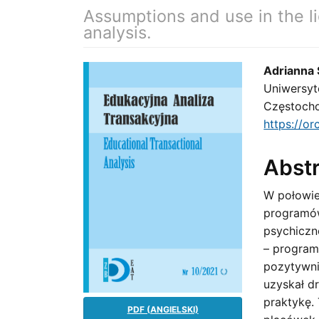
Assumptions and use in the li
analysis.
Article
Main
Adrianna 
Uniwersyt
Sidebar
Artic
Częstoch
Cont
https://o
Abst
W połowie
programów
psychiczn
– program
pozytywni
uzyskał d
praktykę.
PDF (ANGIELSKI)