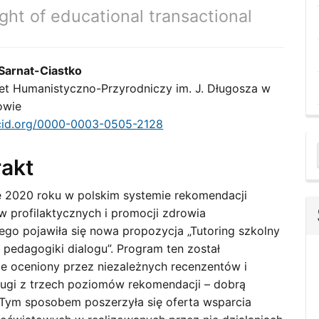
ght of educational transactional
Sarnat-Ciastko
et Humanistyczno-Przyrodniczy im. J. Długosza w
le
owie
ent
rcid.org/0000-0003-0505-2128
a
rakt
S
 2020 roku w polskim systemie rekomendacji
 profilaktycznych i promocji zdrowia
ego pojawiła się nowa propozycja „Tutoring szkolny
 pedagogiki dialogu”. Program ten został
e oceniony przez niezależnych recenzentów i
rugi z trzech poziomów rekomendacji – dobrą
 Tym sposobem poszerzyła się oferta wsparcia