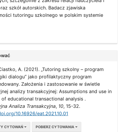
h, szczególnie z zakresu relacji nauczyciela i
oraz szkół autorskich. Badacz zjawiska
ności tutoringu szkolnego w polskim systemie
.
ować
iastko, A. (2021). „Tutoring szkolny – program
iki dialogu” jako profilaktyczny program
dowany. Założenia i zastosowanie w świetle
jnej analizy transakcyjnej: Assumptions and use in
t of educational transactional analysis .
jna Analiza Transakcyjna
,
10
, 15-32.
doi.org/10.16926/eat.2021.10.01
TY CYTOWAŃ
POBIERZ CYTOWANIA