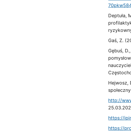
70pkw58
Deptuła, M
profilakt
ryzykowny
Gaś, Z. (2
Gębuś, D.,
pomysłowi
nauczyciel
Częstoch
Hejwosz, D
społeczny
http://www
25.03.202
https://ipi
https://p