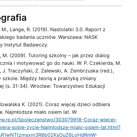
ografia
M., Lange, R. (2019). Nastolatki 3.0. Raport z
skiego badania uczniów. Warszawa: NASK
 Instytut Badawczy.
 M. (2009). Tutoring szkolny – jak przez dialog
ucznia i motywować go do nauki. W: P. Czekierda, M.
 J. Traczyński, Z. Zalewski, A. Zembrzuska (red.),
w szkole. Między teorią a praktyką zmiany
ej (s. 31-34). Wrocław: Towarzystwo Edukacji
Kowalska K. (2021). Coraz więcej dzieci odbiera
e. Najmłodsze miało osiem lat. W:
ww.rp.pl/Spoleczenstwo/303079918-Coraz-wiecej-
biera-sobie-zycie-Najmlodsze-mialo-osiem-lat.html?
wAR1wNTtzmsxm3R8b02KsOuZ6LoHdRmW-