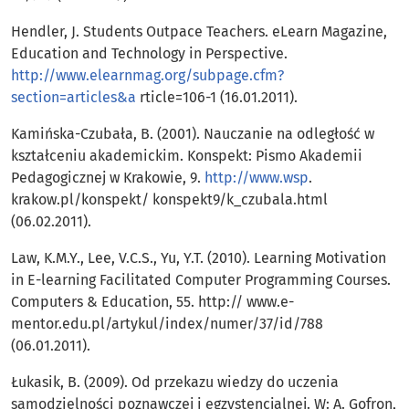
Hendler, J. Students Outpace Teachers. eLearn Magazine,
Education and Technology in Perspective.
http://www.elearnmag.org/subpage.cfm?
section=articles&a
rticle=106-1 (16.01.2011).
Kamińska-Czubała, B. (2001). Nauczanie na odległość w
kształceniu akademickim. Konspekt: Pismo Akademii
Pedagogicznej w Krakowie, 9.
http://www.wsp
.
krakow.pl/konspekt/ konspekt9/k_czubala.html
(06.02.2011).
Law, K.M.Y., Lee, V.C.S., Yu, Y.T. (2010). Learning Motivation
in E-learning Facilitated Computer Programming Courses.
Computers & Education, 55. http:// www.e-
mentor.edu.pl/artykul/index/numer/37/id/788
(06.01.2011).
Łukasik, B. (2009). Od przekazu wiedzy do uczenia
samodzielności poznawczej i egzystencjalnej. W: A. Gofron,