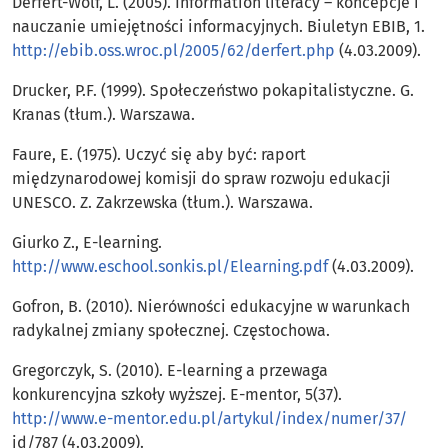
Derfert-Wolf, L. (2005). Information literacy – koncepcje i
nauczanie umiejętności informacyjnych. Biuletyn EBIB, 1.
http://ebib.oss.wroc.pl/2005/62/derfert.php
(4.03.2009).
Drucker, P.F. (1999). Społeczeństwo pokapitalistyczne. G.
Kranas (tłum.). Warszawa.
Faure, E. (1975). Uczyć się aby być: raport
międzynarodowej komisji do spraw rozwoju edukacji
UNESCO. Z. Zakrzewska (tłum.). Warszawa.
Giurko Z., E-learning.
http://www.eschool.sonkis.pl/Elearning.pdf
(4.03.2009).
Gofron, B. (2010). Nierówności edukacyjne w warunkach
radykalnej zmiany społecznej. Częstochowa.
Gregorczyk, S. (2010). E-learning a przewaga
konkurencyjna szkoły wyższej. E-mentor, 5(37).
http://www.e-mentor.edu.pl/artykul/index/numer/37/
id/787 (4.03.2009).