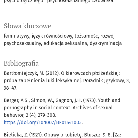
psychologicznego i psychoseksualnego człowieka.
Słowa kluczowe
feminatywy
język równościowy
tożsamość
rozwój
psychoseksualny
edukacja seksualna
dyskryminacja
Bibliografia
Bartłomiejczyk, M. (2012). O kierowcach płciżeńskiej:
próba zapełnienia luki leksykalnej. Poradnik Językowy, 3,
38–47.
Berger, A.S., Simon, W., Gagnon, J.H. (1973). Youth and
pornography in social context. Archives of sexual
behavior, 2 (4), 279–308.
https://doi.org/10.1007/BF01541003
.
Bielicka, Z. (1921). Obawy o kobietę. Bluszcz, 9, 8. [Za: