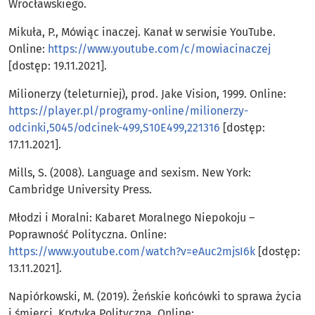
Wrocławskiego.
Mikuła, P., Mówiąc inaczej. Kanał w serwisie YouTube.
Online:
https://www.youtube.com/c/mowiacinaczej
[dostęp: 19.11.2021].
Milionerzy (teleturniej), prod. Jake Vision, 1999. Online:
https://player.pl/programy-online/milionerzy-
odcinki,5045/odcinek-499,S10E499,221316
[dostęp:
17.11.2021].
Mills, S. (2008). Language and sexism. New York:
Cambridge University Press.
Młodzi i Moralni: Kabaret Moralnego Niepokoju –
Poprawność Polityczna. Online:
https://www.youtube.com/watch?v=eAuc2mjsI6k
[dostęp:
13.11.2021].
Napiórkowski, M. (2019). Żeńskie końcówki to sprawa życia
i śmierci. Krytyka Polityczna. Online: