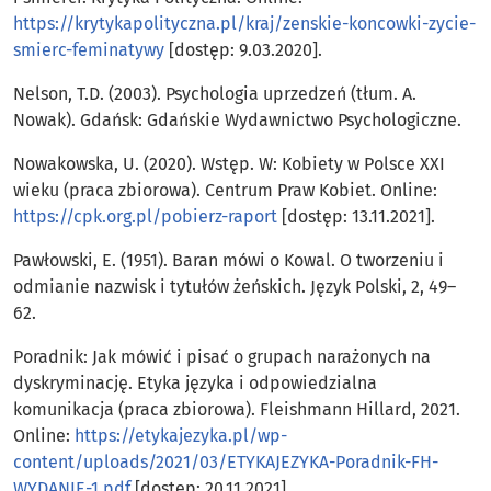
https://krytykapolityczna.pl/kraj/zenskie-koncowki-zycie-
smierc-feminatywy
[dostęp: 9.03.2020].
Nelson, T.D. (2003). Psychologia uprzedzeń (tłum. A.
Nowak). Gdańsk: Gdańskie Wydawnictwo Psychologiczne.
Nowakowska, U. (2020). Wstęp. W: Kobiety w Polsce XXI
wieku (praca zbiorowa). Centrum Praw Kobiet. Online:
https://cpk.org.pl/pobierz-raport
[dostęp: 13.11.2021].
Pawłowski, E. (1951). Baran mówi o Kowal. O tworzeniu i
odmianie nazwisk i tytułów żeńskich. Język Polski, 2, 49–
62.
Poradnik: Jak mówić i pisać o grupach narażonych na
dyskryminację. Etyka języka i odpowiedzialna
komunikacja (praca zbiorowa). Fleishmann Hillard, 2021.
Online:
https://etykajezyka.pl/wp-
content/uploads/2021/03/ETYKAJEZYKA-Poradnik-FH-
WYDANIE-1.pdf
[dostęp: 20.11.2021].