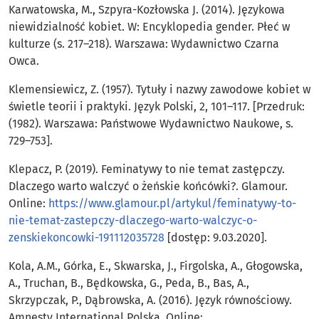
Karwatowska, M., Szpyra-Kozłowska J. (2014). Językowa
niewidzialność kobiet. W: Encyklopedia gender. Płeć w
kulturze (s. 217–218). Warszawa: Wydawnictwo Czarna
Owca.
Klemensiewicz, Z. (1957). Tytuły i nazwy zawodowe kobiet w
świetle teorii i praktyki. Język Polski, 2, 101–117. [Przedruk:
(1982). Warszawa: Państwowe Wydawnictwo Naukowe, s.
729–753].
Klepacz, P. (2019). Feminatywy to nie temat zastępczy.
Dlaczego warto walczyć o żeńskie końcówki?. Glamour.
Online:
https://www.glamour.pl/artykul/feminatywy-to-
nie-temat-zastepczy-dlaczego-warto-walczyc-o-
zenskiekoncowki-191112035728
[dostęp: 9.03.2020].
Kola, A.M., Górka, E., Skwarska, J., Firgolska, A., Głogowska,
A., Truchan, B., Będkowska, G., Peda, B., Bas, A.,
Skrzypczak, P., Dąbrowska, A. (2016). Język równościowy.
Amnesty International Polska. Online: