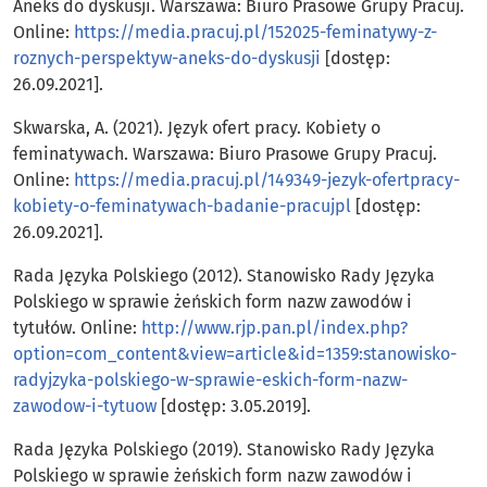
Aneks do dyskusji. Warszawa: Biuro Prasowe Grupy Pracuj.
Online:
https://media.pracuj.pl/152025-feminatywy-z-
roznych-perspektyw-aneks-do-dyskusji
[dostęp:
26.09.2021].
Skwarska, A. (2021). Język ofert pracy. Kobiety o
feminatywach. Warszawa: Biuro Prasowe Grupy Pracuj.
Online:
https://media.pracuj.pl/149349-jezyk-ofertpracy-
kobiety-o-feminatywach-badanie-pracujpl
[dostęp:
26.09.2021].
Rada Języka Polskiego (2012). Stanowisko Rady Języka
Polskiego w sprawie żeńskich form nazw zawodów i
tytułów. Online:
http://www.rjp.pan.pl/index.php?
option=com_content&view=article&id=1359:stanowisko-
radyjzyka-polskiego-w-sprawie-eskich-form-nazw-
zawodow-i-tytuow
[dostęp: 3.05.2019].
Rada Języka Polskiego (2019). Stanowisko Rady Języka
Polskiego w sprawie żeńskich form nazw zawodów i