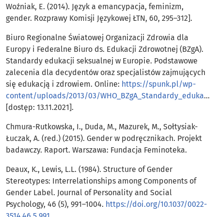
Woźniak, E. (2014). Język a emancypacja, feminizm,
gender. Rozprawy Komisji Językowej ŁTN, 60, 295–312].
Biuro Regionalne Światowej Organizacji Zdrowia dla
Europy i Federalne Biuro ds. Edukacji Zdrowotnej (BZgA).
Standardy edukacji seksualnej w Europie. Podstawowe
zalecenia dla decydentów oraz specjalistów zajmujących
się edukacją i zdrowiem. Online:
https://spunk.pl/wp-
content/uploads/2013/03/WHO_BZgA_Standardy_edukacji_seksualnej.pdf
[dostęp: 13.11.2021].
Chmura-Rutkowska, I., Duda, M., Mazurek, M., Sołtysiak-
Łuczak, A. (red.) (2015). Gender w podręcznikach. Projekt
badawczy. Raport. Warszawa: Fundacja Feminoteka.
Deaux, K., Lewis, L.L. (1984). Structure of Gender
Stereotypes: Interrelationships among Components of
Gender Label. Journal of Personality and Social
Psychology, 46 (5), 991–1004.
https://doi.org/10.1037/0022-
3514.46.5.991
.