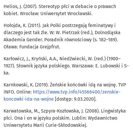
Helios, J. (2007). Stereotyp płci w debacie o prawach
kobiet. Wrocław: Uniwersytet Wrocławski.
Hołojda, K. (2011). Jak Polki postrzegają feminatywy i
dlaczego jest tak źle. W: W. Pietrzak (red.), Dolnośląska
Akademia Gender. Poradnik równościowy (s. 182–189).
Oława: Fundacja Grejpfrut.
Karłowicz, J., Kryński, A.A., Niedźwiecki, W. (red.) (1900–
1927). Słownik języka polskiego. Warszawa: E. Lubowski i S-
ka.
Karnkowski, K. (2019). Żeńskie końcówki idą na wojnę. TVP
INFO. Online:
https://www.tvp.info/45566400/zenskie-
koncowki-ida-na-wojne
[dostęp: 9.03.2020].
Karwatowska, M., Szpyra-Kozłowska, J. (2008). Lingwistyka
płci. Ona i on w języku polskim. Lublin: Wydawnictwo
Uniwersytetu Marii Curie-Skłodowskiej.