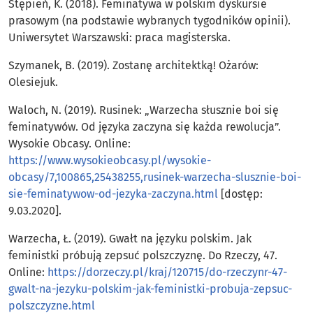
Stępień, K. (2018). Feminatywa w polskim dyskursie
prasowym (na podstawie wybranych tygodników opinii).
Uniwersytet Warszawski: praca magisterska.
Szymanek, B. (2019). Zostanę architektką! Ożarów:
Olesiejuk.
Waloch, N. (2019). Rusinek: „Warzecha słusznie boi się
feminatywów. Od języka zaczyna się każda rewolucja”.
Wysokie Obcasy. Online:
https://www.wysokieobcasy.pl/wysokie-
obcasy/7,100865,25438255,rusinek-warzecha-slusznie-boi-
sie-feminatywow-od-jezyka-zaczyna.html
[dostęp:
9.03.2020].
Warzecha, Ł. (2019). Gwałt na języku polskim. Jak
feministki próbują zepsuć polszczyznę. Do Rzeczy, 47.
Online:
https://dorzeczy.pl/kraj/120715/do-rzeczynr-47-
gwalt-na-jezyku-polskim-jak-feministki-probuja-zepsuc-
polszczyzne.html