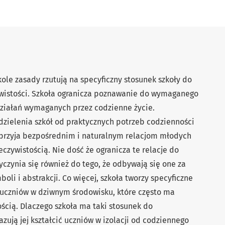
kole zasady rzutują na specyﬁczny stosunek szkoły do
zywistości. Szkoła ogranicza poznawanie do wymaganego
 działań wymaganych przez codzienne życie.
ielenia szkół od praktycznych potrzeb codzienności
e sprzyja bezpośrednim i naturalnym relacjom młodych
eczywistością. Nie dość że ogranicza te relacje do
czynia się również do tego, że odbywają się one za
li i abstrakcji. Co więcej, szkoła tworzy specyﬁczne
 uczniów w dziwnym środowisku, które często ma
ścią. Dlaczego szkoła ma taki stosunek do
azują jej kształcić uczniów w izolacji od codziennego