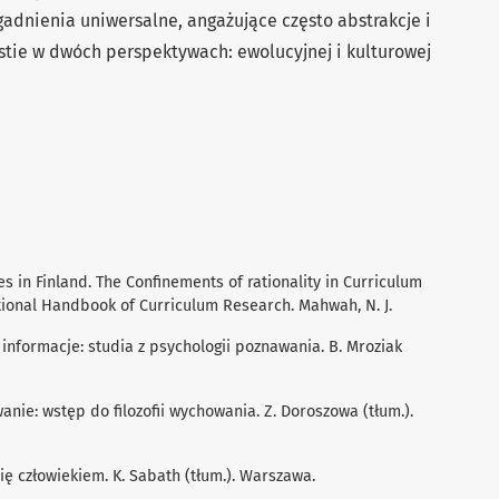
gadnienia uniwersalne, angażujące często abstrakcje i
stie w dwóch perspektywach: ewolucyjnej i kulturowej
es in Finland. The Conﬁnements of rationality in Curriculum
antional Handbook of Curriculum Research. Mahwah, N. J.
e informacje: studia z psychologii poznawania. B. Mroziak
wanie: wstęp do ﬁlozoﬁi wychowania. Z. Doroszowa (tłum.).
 się człowiekiem. K. Sabath (tłum.). Warszawa.