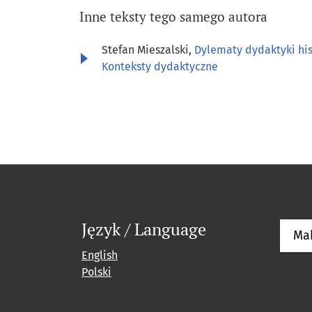
Inne teksty tego samego autora
Stefan Mieszalski,
Dylematy dydaktyki his
Konteksty dydaktyczne
Język / Language
Ma
English
Polski