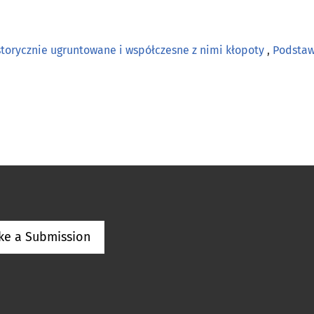
torycznie ugruntowane i współczesne z nimi kłopoty
,
Podstaw
ke a Submission