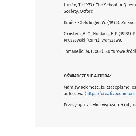
Husén, T. (1979). The School in Ques
Society. Oxford.
Kunicki-Goldﬁnger, W. (1993). Zniką
Ornstein, A. C., Hunkins, F. P. (1998)
Kruszewski (tłum.). Warszawa.
Tomasello, M. (2002). Kulturowe źród
OŚWIADCZENIE AUTORA:
Mam świadomość, że czasopismo jes
autorstwa (
https://creativecommons
Przesyłając artykuł wyrażam zgodę na