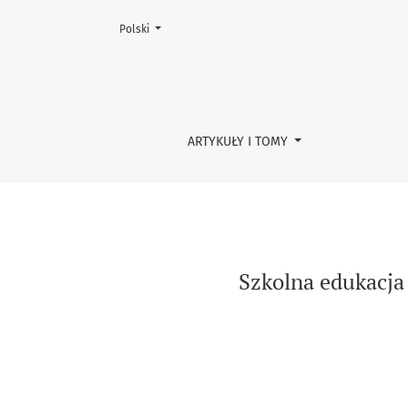
Zmień język, obecnie wybrany to:
Polski
Szkolna edukacja wobec otaczającej ucznia rz
ARTYKUŁY I TOMY
Szkolna edukacja 