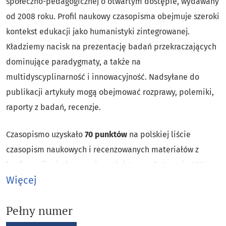
społeczno-pedagogicznej o otwartym dostępie, wydawany
od 2008 roku. Profil naukowy czasopisma obejmuje szeroki
kontekst edukacji jako humanistyki zintegrowanej.
Kładziemy nacisk na prezentację badań przekraczających
dominujące paradygmaty, a także na
multidyscyplinarność i innowacyjność. Nadsyłane do
publikacji artykuły mogą obejmować rozprawy, polemiki,
raporty z badań, recenzje.
Czasopismo uzyskało
70 punktów
na polskiej liście
czasopism naukowych i recenzowanych materiałów z
konferencji międzynarodowych (stan na 5 stycznia 2024
Więcej
roku).
Pełny numer