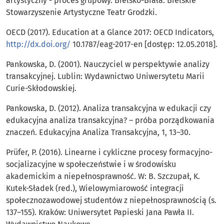
artystyczny - proces grupowy. Bielsko-Biała: Bielskie
Stowarzyszenie Artystyczne Teatr Grodzki.
OECD (2017). Education at a Glance 2017: OECD Indicators,
http://dx.doi.org/
10.1787/eag-2017-en [dostęp: 12.05.2018].
Pankowska, D. (2001). Nauczyciel w perspektywie analizy
transakcyjnej. Lublin: Wydawnictwo Uniwersytetu Marii
Curie-Skłodowskiej.
Pankowska, D. (2012). Analiza transakcyjna w edukacji czy
edukacyjna analiza transakcyjna? – próba porządkowania
znaczeń. Edukacyjna Analiza Transakcyjna, 1, 13–30.
Prüfer, P. (2016). Linearne i cykliczne procesy formacyjno-
socjalizacyjne w społeczeństwie i w środowisku
akademickim a niepełnosprawność. W: B. Szczupał, K.
Kutek-Sładek (red.), Wielowymiarowość integracji
społecznozawodowej studentów z niepełnosprawnością (s.
137–155). Kraków: Uniwersytet Papieski Jana Pawła II.