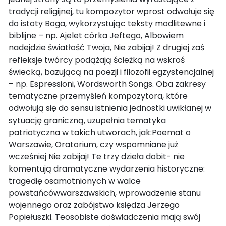
tradycji religijnej, tu kompozytor wprost odwołuje się
do istoty Boga, wykorzystując teksty modlitewne i
biblijne – np. Ajelet córka Jeftego, Albowiem
nadejdzie światłość Twoja, Nie zabijaj! Z drugiej zaś
refleksje twórcy podążają ścieżką na wskroś
świecką, bazującą na poezji i filozofii egzystencjalnej
– np. Espressioni, Wordsworth Songs. Oba zakresy
tematyczne przemyśleń kompozytora, które
odwołują się do sensu istnienia jednostki uwikłanej w
sytuację graniczną, uzupełnia tematyka
patriotyczna w takich utworach, jak:Poemat o
Warszawie, Oratorium, czy wspomniane już
wcześniej Nie zabijaj! Te trzy dzieła dobit- nie
komentują dramatyczne wydarzenia historyczne:
tragedię osamotnionych w walce
powstańcówwarszawskich, wprowadzenie stanu
wojennego oraz zabójstwo księdza Jerzego
Popiełuszki. Teosobiste doświadczenia mają swój