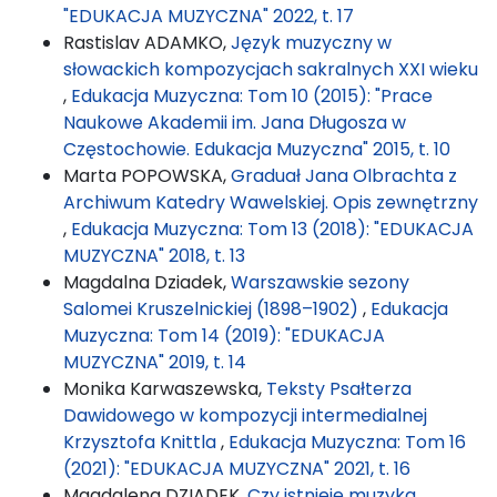
"EDUKACJA MUZYCZNA" 2022, t. 17
Rastislav ADAMKO,
Język muzyczny w
słowackich kompozycjach sakralnych XXI wieku
,
Edukacja Muzyczna: Tom 10 (2015): "Prace
Naukowe Akademii im. Jana Długosza w
Częstochowie. Edukacja Muzyczna" 2015, t. 10
Marta POPOWSKA,
Graduał Jana Olbrachta z
Archiwum Katedry Wawelskiej. Opis zewnętrzny
,
Edukacja Muzyczna: Tom 13 (2018): "EDUKACJA
MUZYCZNA" 2018, t. 13
Magdalna Dziadek,
Warszawskie sezony
Salomei Kruszelnickiej (1898–1902)
,
Edukacja
Muzyczna: Tom 14 (2019): "EDUKACJA
MUZYCZNA" 2019, t. 14
Monika Karwaszewska,
Teksty Psałterza
Dawidowego w kompozycji intermedialnej
Krzysztofa Knittla
,
Edukacja Muzyczna: Tom 16
(2021): "EDUKACJA MUZYCZNA" 2021, t. 16
Magdalena DZIADEK,
Czy istnieje muzyka