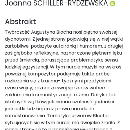
Joanna SCHILLER-RYDZEWSKA
Abstrakt
Twórczość Augustyna Blocha nosi piętno swoistej
dychotomii. Z jednej strony pojawiają się w niej wątki
żartobliwe, podszyte autoironią i humorem, z drugiej
zaś głęboko refleksyjne, nazna-czone piętnem lęku
przed śmiercią, poruszające problematykę sensu
ludzkiej egzystencji. W tym nurcie muzyki na wskroś
poważnej kompozytor podejmuje także próbę
rozliczenia się z trauma- tycznymi przeżyciami
czasu wojny, zaznacza swój sprzeciw wobec
zakłamania komunistycznego reżimu. Dotyka tak
istotnych wątków, jak nienaruszalność godności
jednostki ludzkiej oraz prawa narodu do
samostanowienia. Tematyka utworów Blocha
sytuujących się w tym nurcie ma dwojakie źródło. Z
jednej strony są to przemyślenia wyrastające z