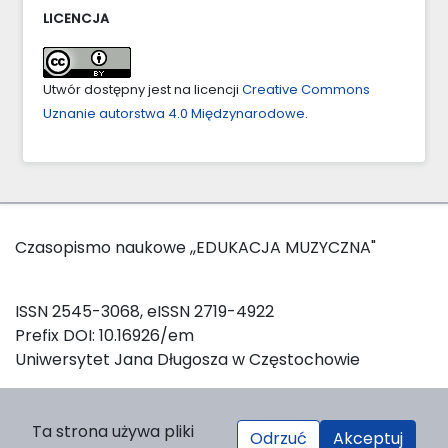
LICENCJA
Utwór dostępny jest na licencji
Creative Commons
Uznanie autorstwa 4.0 Międzynarodowe
.
Czasopismo naukowe ,,EDUKACJA MUZYCZNA"
ISSN 2545-3068, eISSN 2719-4922
Prefix DOI: 10.16926/em
Uniwersytet Jana Długosza w Częstochowie
W celu zainicjowania oraz utrzymania sesji logowania, a
Ta strona używa pliki
Odrzuć
Akceptuj