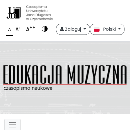
++
A
+
A
Zaloguj
Polski
A