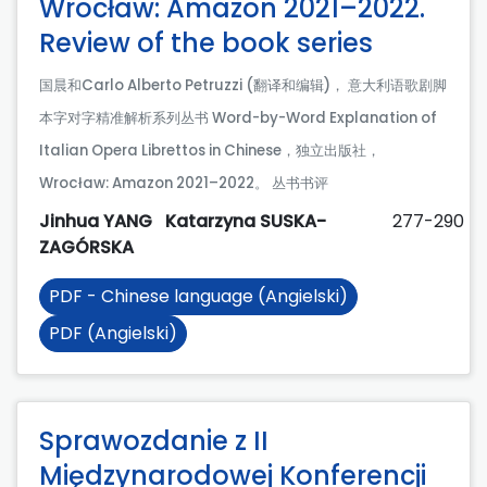
Wrocław: Amazon 2021–2022.
Review of the book series
国晨和Carlo Alberto Petruzzi (翻译和编辑)， 意大利语歌剧脚
本字对字精准解析系列丛书 Word-by-Word Explanation of
Italian Opera Librettos in Chinese，独立出版社，
Wrocław: Amazon 2021–2022。 丛书书评
Jinhua YANG
Katarzyna SUSKA-
277-290
ZAGÓRSKA
PDF - Chinese language (Angielski)
PDF (Angielski)
Sprawozdanie z II
Międzynarodowej Konferencji