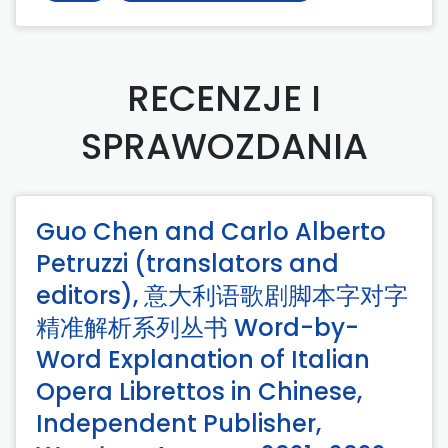
RECENZJE I
SPRAWOZDANIA
Guo Chen and Carlo Alberto
Petruzzi (translators and
editors), 意大利语歌剧脚本字对字
精准解析系列丛书 Word-by-
Word Explanation of Italian
Opera Librettos in Chinese,
Independent Publisher,