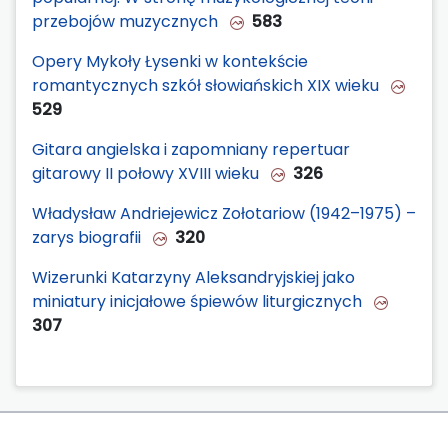
przebojów muzycznych
583
Opery Mykoły Łysenki w kontekście
romantycznych szkół słowiańskich XIX wieku
529
Gitara angielska i zapomniany repertuar
gitarowy II połowy XVIII wieku
326
Władysław Andriejewicz Zołotariow (1942–1975) –
zarys biografii
320
Wizerunki Katarzyny Aleksandryjskiej jako
miniatury inicjałowe śpiewów liturgicznych
307