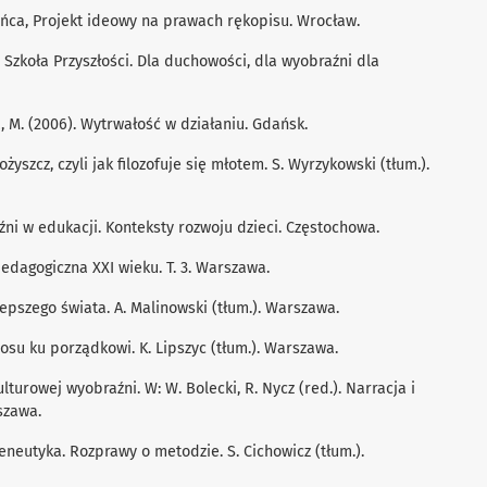
łońca, Projekt ideowy na prawach rękopisu. Wrocław.
 Szkoła Przyszłości. Dla duchowości, dla wyobraźni dla
 M. (2006). Wytrwałość w działaniu. Gdańsk.
ożyszcz, czyli jak ﬁlozofuje się młotem. S. Wyrzykowski (tłum.).
ni w edukacji. Konteksty rozwoju dzieci. Częstochowa.
 pedagogiczna XXI wieku. T. 3. Warszawa.
lepszego świata. A. Malinowski (tłum.). Warszawa.
chaosu ku porządkowi. K. Lipszyc (tłum.). Warszawa.
lturowej wyobraźni. W: W. Bolecki, R. Nycz (red.). Narracja i
szawa.
meneutyka. Rozprawy o metodzie. S. Cichowicz (tłum.).