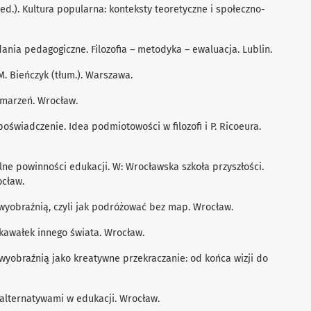
ed.). Kultura popularna: konteksty teoretyczne i społeczno-
dania pedagogiczne. Filozoﬁa – metodyka – ewaluacja. Lublin.
M. Bieńczyk (tłum.). Warszawa.
a marzeń. Wrocław.
poświadczenie. Idea podmiotowości w ﬁlozoﬁ i P. Ricoeura.
alne powinności edukacji. W: Wrocławska szkoła przyszłości.
ocław.
 wyobraźnią, czyli jak podróżować bez map. Wrocław.
o kawałek innego świata. Wrocław.
 wyobraźnią jako kreatywne przekraczanie: od końca wizji do
 alternatywami w edukacji. Wrocław.