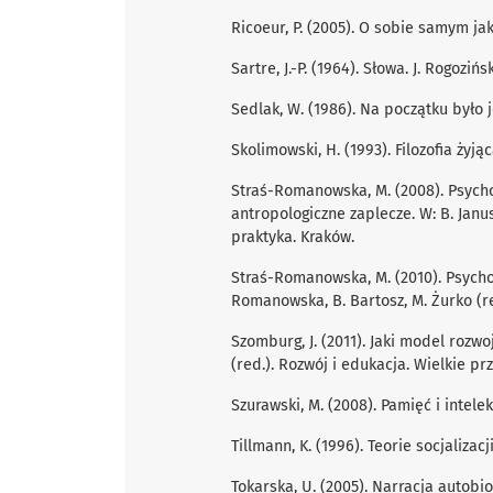
Ricoeur, P. (2005). O sobie samym ja
Sartre, J.-P. (1964). Słowa. J. Rogoziń
Sedlak, W. (1986). Na początku było 
Skolimowski, H. (1993). Filozoﬁa żyj
Straś-Romanowska, M. (2008). Psycho
antropologiczne zaplecze. W: B. Janus
praktyka. Kraków.
Straś-Romanowska, M. (2010). Psychol
Romanowska, B. Bartosz, M. Żurko (re
Szomburg, J. (2011). Jaki model rozw
(red.). Rozwój i edukacja. Wielkie p
Szurawski, M. (2008). Pamięć i intelek
Tillmann, K. (1996). Teorie socjalizacj
Tokarska, U. (2005). Narracja autobi