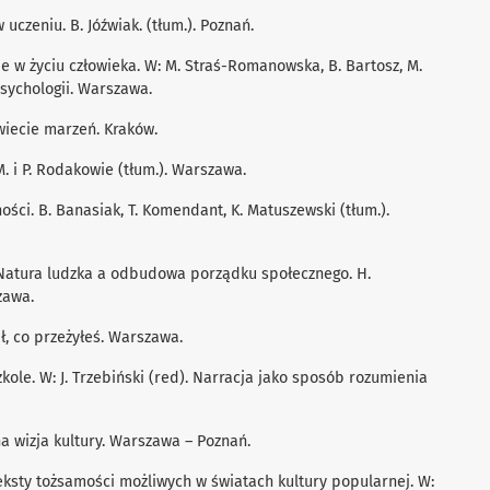
w uczeniu. B. Jóźwiak. (tłum.). Poznań.
acje w życiu człowieka. W: M. Straś-Romanowska, B. Bartosz, M.
psychologii. Warszawa.
świecie marzeń. Kraków.
M. i P. Rodakowie (tłum.). Warszawa.
ności. B. Banasiak, T. Komendant, K. Matuszewski (tłum.).
. Natura ludzka a odbudowa porządku społecznego. H.
zawa.
ał, co przeżyłeś. Warszawa.
zkole. W: J. Trzebiński (red). Narracja jako sposób rozumienia
a wizja kultury. Warszawa – Poznań.
teksty tożsamości możliwych w światach kultury popularnej. W: