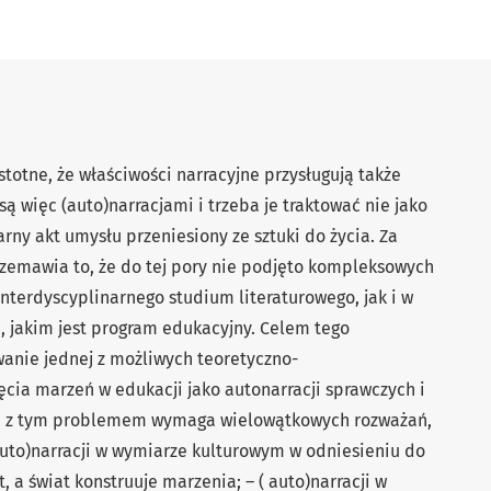
stotne, że właściwości narracyjne przysługują także
 więc (auto)narracjami i trzeba je traktować nie jako
rny akt umysłu przeniesiony ze sztuki do życia. Za
zemawia to, że do tej pory nie podjęto kompleksowych
nterdyscyplinarnego studium literaturowego, jak i w
, jakim jest program edukacyjny. Celem tego
anie jednej z możliwych teoretyczno-
ęcia marzeń w edukacji jako autonarracji sprawczych i
ię z tym problemem wymaga wielowątkowych rozważań,
 auto)narracji w wymiarze kulturowym w odniesieniu do
t, a świat konstruuje marzenia; – ( auto)narracji w