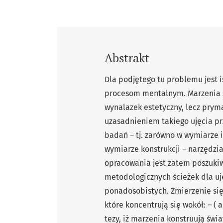
Abstrakt
Dla podjętego tu problemu jest i
procesom mentalnym. Marzenia są
wynalazek estetyczny, lecz pryma
uzasadnieniem takiego ujęcia pr
badań – tj. zarówno w wymiarze i
wymiarze konstrukcji – narzędzia
opracowania jest zatem poszukiw
metodologicznych ścieżek dla uj
ponadosobistych. Zmierzenie s
które koncentrują się wokół: – (
tezy, iż marzenia konstruują świa