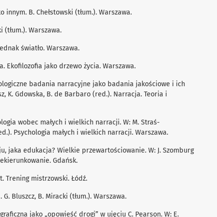
ko innym. B. Chełstowski (tłum.). Warszawa.
ski (tłum.). Warszawa.
jednak światło. Warszawa.
ąca. Ekoﬁlozoﬁa jako drzewo życia. Warszawa.
logiczne badania narracyjne jako badania jakościowe i ich
z, K. Gdowska, B. de Barbaro (red.). Narracja. Teoria i
ogia wobec małych i wielkich narracji. W: M. Straś-
d.). Psychologia małych i wielkich narracji. Warszawa.
oju, jaka edukacja? Wielkie przewartościowanie. W: J. Szomburg
rzekierunkowanie. Gdańsk.
t. Trening mistrzowski. Łódź.
i. G. Bluszcz, B. Miracki (tłum.). Warszawa.
ograﬁczna jako „opowieść drogi” w ujęciu C. Pearson. W: E.