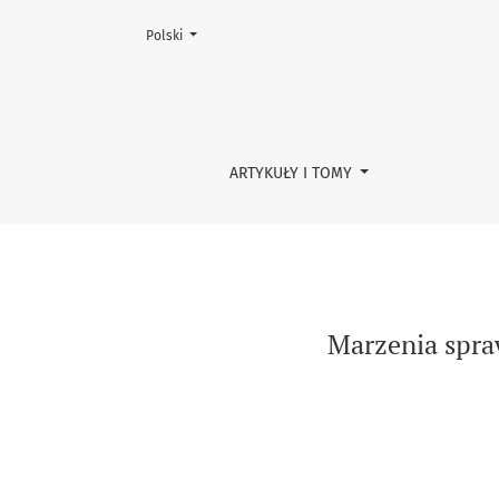
Zmień język, obecnie wybrany to:
Polski
Marzenia sprawcze i ponadosobiste w perspe
ARTYKUŁY I TOMY
Marzenia spra