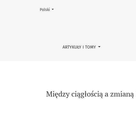
Zmień język, obecnie wybrany to:
Polski
Między ciągłością a zmianą Konserwatywne, li
ARTYKUŁY I TOMY
Między ciągłością a zmianą 