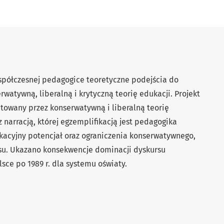
spółczesnej pedagogice teoretyczne podejścia do
watywną, liberalną i krytyczną teorię edukacji. Projekt
ntowany przez konserwatywną i liberalną teorię
z narracją, której egzempliﬁkacją jest pedagogika
kacyjny potencjał oraz ograniczenia konserwatywnego,
rsu. Ukazano konsekwencje dominacji dyskursu
sce po 1989 r. dla systemu oświaty.