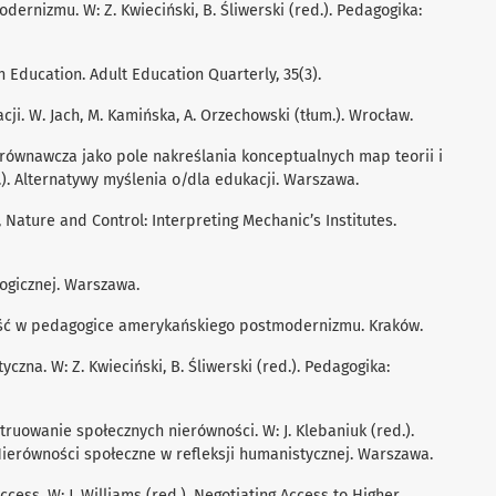
dernizmu. W: Z. Kwieciński, B. Śliwerski (red.). Pedagogika:
n Education. Adult Education Quarterly, 35(3).
ji. W. Jach, M. Kamińska, A. Orzechowski (tłum.). Wrocław.
porównawcza jako pole nakreślania konceptualnych map teorii i
.). Alternatywy myślenia o/dla edukacji. Warszawa.
e, Nature and Control: Interpreting Mechanic’s Institutes.
ologicznej. Warszawa.
lność w pedagogice amerykańskiego postmodernizmu. Kraków.
yczna. W: Z. Kwieciński, B. Śliwerski (red.). Pedagogika:
struowanie społecznych nierówności. W: J. Klebaniuk (red.).
ierówności społeczne w reﬂeksji humanistycznej. Warszawa.
Access. W: J. Williams (red.). Negotiating Access to Higher