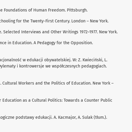
the Foundations of Human Freedom. Pittsburgh.
 Schooling for the Twenty-First Century. London – New York.
. Selected Interviews and Other Writings 1972–1977. New York.
ance in Education. A Pedagogy for the Opposition.
racjonalność w edukacji obywatelskiej. W: Z. Kwieciński, L.
 Dylematy i kontrowersje we współczesnych pedagogiach.
s. Cultural Workers and the Politics of Education. New York –
er Education as a Cultural Politics: Towards a Counter Public
ologiczne podstawy edukacji. A. Kacmajor, A. Sulak (tłum.).