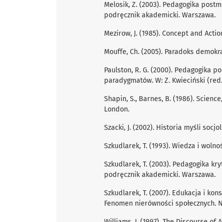
Melosik, Z. (2003). Pedagogika postmo
podręcznik akademicki. Warszawa.
Mezirow, J. (1985). Concept and Actio
Mouffe, Ch. (2005). Paradoks demokrac
Paulston, R. G. (2000). Pedagogika 
paradygmatów. W: Z. Kwieciński (red
Shapin, S., Barnes, B. (1986). Scienc
London.
Szacki, J. (2002). Historia myśli socj
Szkudlarek, T. (1993). Wiedza i wo
Szkudlarek, T. (2003). Pedagogika kryt
podręcznik akademicki. Warszawa.
Szkudlarek, T. (2007). Edukacja i kon
Fenomen nierówności społecznych. N
Williams, J. (1997). The Discourse of 