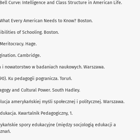
 Bell Curve: Intelligence and Class Structure in American Life.
acy. What Every American Needs to Know? Boston.
ibilities of Schooling. Boston.
 Meritocracy. Hage.
agination. Cambridge.
cja i nowatorstwo w badaniach naukowych. Warszawa.
1990). Ku pedagogii pogranicza. Toruń.
edagogy and Cultural Power. South Hadley.
Ewolucja amerykańskiej myśli społecznej i politycznej. Warszawa.
edukacja. Kwartalnik Pedagogiczny, 1.
rykańskie spory edukacyjne (między socjologią edukacji a
znań.