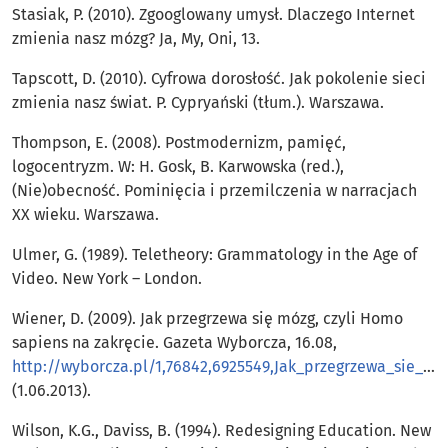
Stasiak, P. (2010). Zgooglowany umysł. Dlaczego Internet
zmienia nasz mózg? Ja, My, Oni, 13.
Tapscott, D. (2010). Cyfrowa dorosłość. Jak pokolenie sieci
zmienia nasz świat. P. Cypryański (tłum.). Warszawa.
Thompson, E. (2008). Postmodernizm, pamięć,
logocentryzm. W: H. Gosk, B. Karwowska (red.),
(Nie)obecność. Pominięcia i przemilczenia w narracjach
XX wieku. Warszawa.
Ulmer, G. (1989). Teletheory: Grammatology in the Age of
Video. New York – London.
Wiener, D. (2009). Jak przegrzewa się mózg, czyli Homo
sapiens na zakręcie. Gazeta Wyborcza, 16.08,
http://wyborcza.pl/1,76842,6925549,Jak_przegrzewa_sie_mozg__czyli_Homo_sapiens_na_zakrecie.html
(1.06.2013).
Wilson, K.G., Daviss, B. (1994). Redesigning Education. New