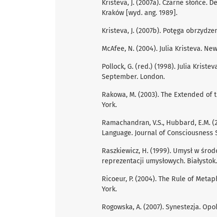
Kristeva, J. (2007a). Czarne słońce. D
Kraków [wyd. ang. 1989].
Kristeva, J. (2007b). Potęga obrzydzen
McAfee, N. (2004). Julia Kristeva. New
Pollock, G. (red.) (1998). Julia Kristev
September. London.
Rakowa, M. (2003). The Extended of 
York.
Ramachandran, V.S., Hubbard, E.M. (
Language. Journal of Consciousness St
Raszkiewicz, H. (1999). Umysł w środ
reprezentacji umysłowych. Białystok.
Ricoeur, P. (2004). The Rule of Metap
York.
Rogowska, A. (2007). Synestezja. Opol