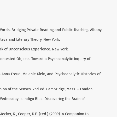
Words. Bridging Private Reading and Public Teaching. Albany.
steva and Literary Theory. New York.
Work of Unconscious Experience. New York.
 Contested Objects. Toward a Psychoanalytic Inquiry of
n Anna Freud, Melanie Klein, and Psychoanalytic Histories of
 Union of the Senses. 2nd ed. Cambridge, Mass. – London.
 Wednesday is Indigo Blue. Discovering the Brain of
 Stecker, R., Cooper, D.E. (red.) (2009). A Companion to