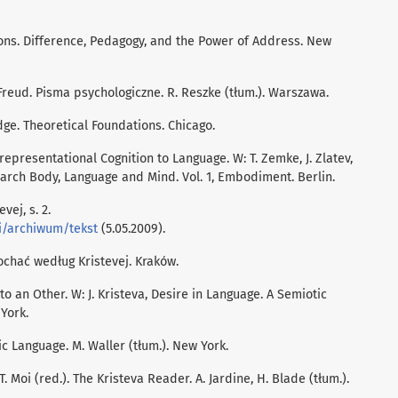
tions. Difference, Pedagogy, and the Power of Address. New
 Freud. Pisma psychologiczne. R. Reszke (tłum.). Warszawa.
dge. Theoretical Foundations. Chicago.
e-representational Cognition to Language. W: T. Zemke, J. Zlatev,
search Body, Language and Mind. Vol. 1, Embodiment. Berlin.
evej, s. 2.
i/archiwum/tekst
(5.05.2009).
 Kochać według Kristevej. Kraków.
 to an Other. W: J. Kristeva, Desire in Language. A Semiotic
York.
tic Language. M. Waller (tłum.). New York.
T. Moi (red.). The Kristeva Reader. A. Jardine, H. Blade (tłum.).