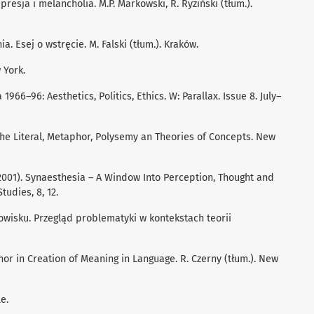
epresja i melancholia. M.P. Markowski, R. Ryziński (tłum.).
ia. Esej o wstręcie. M. Falski (tłum.). Kraków.
 York.
a 1966–96: Aesthetics, Politics, Ethics. W: Parallax. Issue 8. July–
the Literal, Metaphor, Polysemy an Theories of Concepts. New
2001). Synaesthesia – A Window Into Perception, Thought and
udies, 8, 12.
owisku. Przegląd problematyki w kontekstach teorii
hor in Creation of Meaning in Language. R. Czerny (tłum.). New
e.