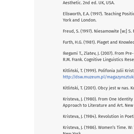
Aesthetic. 2nd ed. UK, USA.
Ellsworth, E.A. (1997). Teaching Posi
York and London.
Freud, S. (1997). Niesamowite [w:] S.
Furth, H.G. (1981). Piaget and Knowle
Ikegami T., Zlatev, J. (2007). From Pr
R.M. Frank. Cognitive Linguistics Re
Kitliński, T. (1999). Polifonia Julii Krist
http://dsw.muzeum.pl/magazynsztuk
Kitliński, T. (2001). Obcy jest w nas.
Kristeva, J. (1980). From One Identity
Approach to Literature and Art. New 
Kristeva, J. (1984). Revolution in Poe
Kristeva, J. (1986). Women’s Time. W: 
New York.