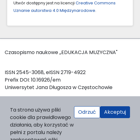
Utwór dostępny jest na licencji
Creative Commons
Uznanie autorstwa 4.0 Międzynarodowe
.
Czasopismo naukowe ,,EDUKACJA MUZYCZNA"
ISSN 2545-3068, eISSN 2719-4922
Prefix DOI: 10.16926/em
Uniwersytet Jana Długosza w Częstochowie
W celu zainicjowania oraz utrzymania sesji logowania, a
Ta strona używa pliki
Odrzuć
Akceptuj
także w celach statystycznych, strona wykorzystuje pliki
cookie dla prawidłowego
Deklaracja dostępności
cookies.
działania, aby korzystać w
pełni z portalu należy
zaakceptować pliki