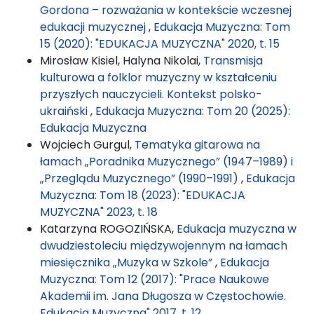
Gordona – rozważania w kontekście wczesnej
edukacji muzycznej
,
Edukacja Muzyczna: Tom
15 (2020): "EDUKACJA MUZYCZNA" 2020, t. 15
Mirosław Kisiel, Halyna Nikolai,
Transmisja
kulturowa a folklor muzyczny w kształceniu
przyszłych nauczycieli. Kontekst polsko-
ukraiński
,
Edukacja Muzyczna: Tom 20 (2025):
Edukacja Muzyczna
Wojciech Gurgul,
Tematyka gitarowa na
łamach „Poradnika Muzycznego” (1947–1989) i
„Przeglądu Muzycznego” (1990–1991)
,
Edukacja
Muzyczna: Tom 18 (2023): "EDUKACJA
MUZYCZNA" 2023, t. 18
Katarzyna ROGOZIŃSKA,
Edukacja muzyczna w
dwudziestoleciu międzywojennym na łamach
miesięcznika „Muzyka w Szkole”
,
Edukacja
Muzyczna: Tom 12 (2017): "Prace Naukowe
Akademii im. Jana Długosza w Częstochowie.
Edukacja Muzyczna" 2017, t. 12