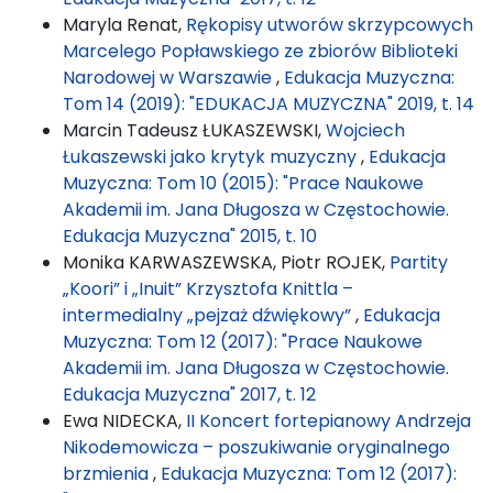
Maryla Renat,
Rękopisy utworów skrzypcowych
Marcelego Popławskiego ze zbiorów Biblioteki
Narodowej w Warszawie
,
Edukacja Muzyczna:
Tom 14 (2019): "EDUKACJA MUZYCZNA" 2019, t. 14
Marcin Tadeusz ŁUKASZEWSKI,
Wojciech
Łukaszewski jako krytyk muzyczny
,
Edukacja
Muzyczna: Tom 10 (2015): "Prace Naukowe
Akademii im. Jana Długosza w Częstochowie.
Edukacja Muzyczna" 2015, t. 10
Monika KARWASZEWSKA, Piotr ROJEK,
Partity
„Koori” i „Inuit” Krzysztofa Knittla –
intermedialny „pejzaż dźwiękowy”
,
Edukacja
Muzyczna: Tom 12 (2017): "Prace Naukowe
Akademii im. Jana Długosza w Częstochowie.
Edukacja Muzyczna" 2017, t. 12
Ewa NIDECKA,
II Koncert fortepianowy Andrzeja
Nikodemowicza – poszukiwanie oryginalnego
brzmienia
,
Edukacja Muzyczna: Tom 12 (2017):