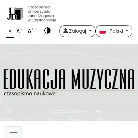
++
A
+
A
Zaloguj
Polski
A