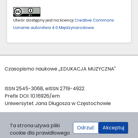
Utwór dostępny jest na licencji
Creative Commons
Uznanie autorstwa 4.0 Międzynarodowe
.
Czasopismo naukowe ,,EDUKACJA MUZYCZNA"
ISSN 2545-3068, eISSN 2719-4922
Prefix DOI: 10.16926/em
Uniwersytet Jana Długosza w Częstochowie
W celu zainicjowania oraz utrzymania sesji logowania, a
Ta strona używa pliki
Odrzuć
Akceptuj
także w celach statystycznych, strona wykorzystuje pliki
cookie dla prawidłowego
Deklaracja dostępności