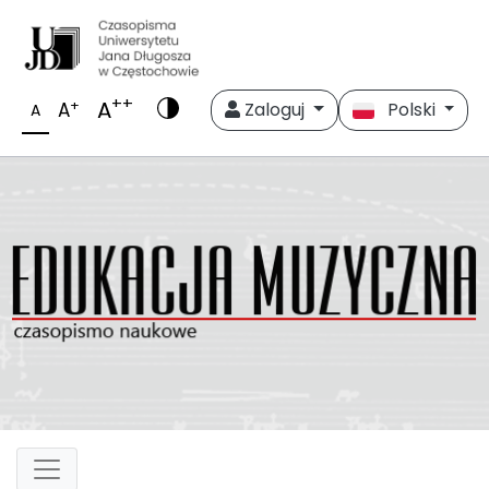
++
A
+
A
Zaloguj
Polski
A