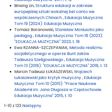
Binxing Lin,
Struktura edukacji w zakresie
europejskiej sztuki wokalnej bel canto we
współczesnych Chinach
,
Edukacja Muzyczna:
Tom 19 (2024): Edukacja Muzyczna
Tomasz Baranowski,
Stanisław Moniuszko jako
pedagog
,
Edukacja Muzyczna: Tom 18 (2023):
"EDUKACJA MUZYCZNA" 2023, t. 18
Ewa RZANNA-SZCZEPANIAK,
Metoda realizmu
socjalistycznego w operze Bunt żaków
Tadeusza Szeligowskiego
,
Edukacja Muzyczna:
Tom 13 (2018): "EDUKACJA MUZYCZNA" 2018, t. 13
Marcin Tadeusz ŁUKASZEWSKI,
Wojciech
Łukaszewski jako krytyk muzyczny
,
Edukacja
Muzyczna: Tom 10 (2015): "Prace Naukowe
Akademii im. Jana Długosza w Częstochowie.
Edukacja Muzyczna" 2015, t. 10
1-10 z 123
Następny