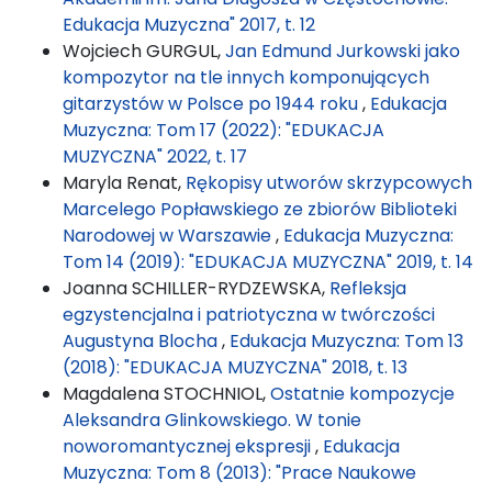
Edukacja Muzyczna" 2017, t. 12
Wojciech GURGUL,
Jan Edmund Jurkowski jako
kompozytor na tle innych komponujących
gitarzystów w Polsce po 1944 roku
,
Edukacja
Muzyczna: Tom 17 (2022): "EDUKACJA
MUZYCZNA" 2022, t. 17
Maryla Renat,
Rękopisy utworów skrzypcowych
Marcelego Popławskiego ze zbiorów Biblioteki
Narodowej w Warszawie
,
Edukacja Muzyczna:
Tom 14 (2019): "EDUKACJA MUZYCZNA" 2019, t. 14
Joanna SCHILLER-RYDZEWSKA,
Refleksja
egzystencjalna i patriotyczna w twórczości
Augustyna Blocha
,
Edukacja Muzyczna: Tom 13
(2018): "EDUKACJA MUZYCZNA" 2018, t. 13
Magdalena STOCHNIOL,
Ostatnie kompozycje
Aleksandra Glinkowskiego. W tonie
noworomantycznej ekspresji
,
Edukacja
Muzyczna: Tom 8 (2013): "Prace Naukowe