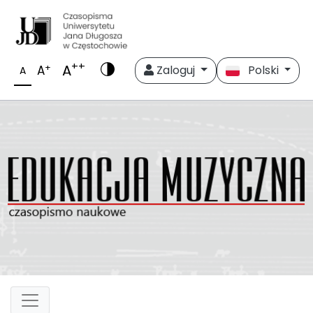
++
A
+
A
Zaloguj
Polski
A