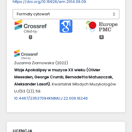
https://doi.org/10.16926/em.2014.09.09
Formaty cytowań
1
0
Zuzanna Ziarnowska
(2022)
Wizje Apokalipsy w muzyce XX wieku (Olivier
Messaien, George Crumb, Bernadetta Matuszczak,
Aleksander Lasoń).
Kwartalnik Młodych Muzykologów
UJ(53 (2)), 59.
10.4467/23537094KMMUJ.22.009.16246
LICENCJA