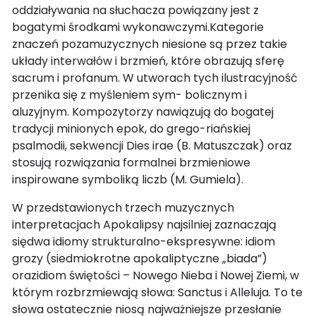
oddziaływania na słuchacza powiązany jest z
bogatymi środkami wykonawczymi.Kategorie
znaczeń pozamuzycznych niesione są przez takie
układy interwałów i brzmień, które obrazują sferę
sacrum i profanum. W utworach tych ilustracyjność
przenika się z myśleniem sym- bolicznym i
aluzyjnym. Kompozytorzy nawiązują do bogatej
tradycji minionych epok, do grego-riańskiej
psalmodii, sekwencji Dies irae (B. Matuszczak) oraz
stosują rozwiązania formalnei brzmieniowe
inspirowane symboliką liczb (M. Gumiela).
W przedstawionych trzech muzycznych
interpretacjach Apokalipsy najsilniej zaznaczają
siędwa idiomy strukturalno-ekspresywne: idiom
grozy (siedmiokrotne apokaliptyczne „biada”)
orazidiom świętości – Nowego Nieba i Nowej Ziemi, w
którym rozbrzmiewają słowa: Sanctus i Alleluja. To te
słowa ostatecznie niosą najważniejsze przesłanie