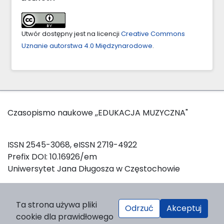
Utwór dostępny jest na licencji
Creative Commons
Uznanie autorstwa 4.0 Międzynarodowe
.
Czasopismo naukowe ,,EDUKACJA MUZYCZNA"
ISSN 2545-3068, eISSN 2719-4922
Prefix DOI: 10.16926/em
Uniwersytet Jana Długosza w Częstochowie
W celu zainicjowania oraz utrzymania sesji logowania, a
Ta strona używa pliki
Odrzuć
Akceptuj
także w celach statystycznych, strona wykorzystuje pliki
cookie dla prawidłowego