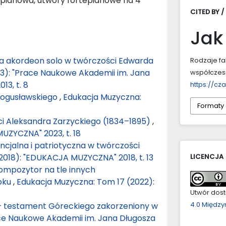
epianowa, utwory fortepianowe na 4
CITED BY /
Jak
 akordeon solo w twórczości Edwarda
Rodzaje fa
3): "Prace Naukowe Akademii im. Jana
współczesn
3, t. 8
https://cz
Bogusławskiego
,
Edukacja Muzyczna:
Formaty
i Aleksandra Zarzyckiego (1834–1895)
,
UZYCZNA" 2023, t. 18
ncjalna i patriotyczna w twórczości
2018): "EDUKACJA MUZYCZNA" 2018, t. 13
LICENCJA
ompozytor na tle innych
roku
,
Edukacja Muzyczna: Tom 17 (2022):
Utwór dostę
4.0 Międz
 testament Góreckiego zakorzeniony w
ce Naukowe Akademii im. Jana Długosza