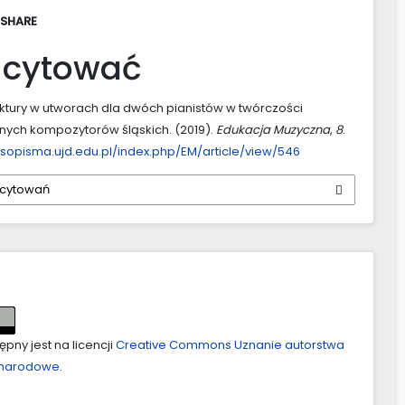
 SHARE
 cytować
ktury w utworach dla dwóch pianistów w twórczości
ych kompozytorów śląskich. (2019).
Edukacja Muzyczna
,
8
.
asopisma.ujd.edu.pl/index.php/EM/article/view/546
 cytowań
pny jest na licencji
Creative Commons Uznanie autorstwa
ynarodowe
.