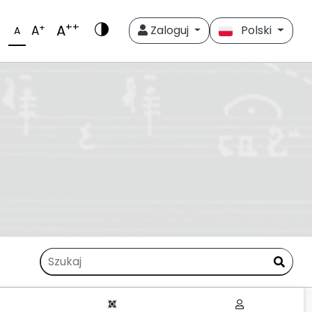
++
A
+
A
Zaloguj
Polski
A