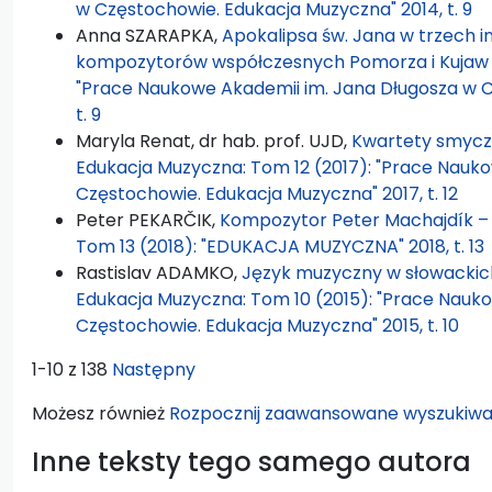
w Częstochowie. Edukacja Muzyczna" 2014, t. 9
Anna SZARAPKA,
Apokalipsa św. Jana w trzech 
kompozytorów współczesnych Pomorza i Kuja
"Prace Naukowe Akademii im. Jana Długosza w C
t. 9
Maryla Renat, dr hab. prof. UJD,
Kwartety smycz
Edukacja Muzyczna: Tom 12 (2017): "Prace Nauk
Częstochowie. Edukacja Muzyczna" 2017, t. 12
Peter PEKARČIK,
Kompozytor Peter Machajdík – 
Tom 13 (2018): "EDUKACJA MUZYCZNA" 2018, t. 13
Rastislav ADAMKO,
Język muzyczny w słowackic
Edukacja Muzyczna: Tom 10 (2015): "Prace Nauk
Częstochowie. Edukacja Muzyczna" 2015, t. 10
1-10 z 138
Następny
Możesz również
Rozpocznij zaawansowane wyszukiwa
Inne teksty tego samego autora