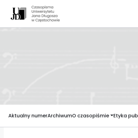
Aktualny numer
Archiwum
O czasopiśmie
Etyka publ