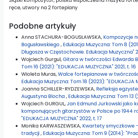
Śląski kompozytor, polska współczesna muzyka fort
ręce, utwory na 2 fortepiany
Podobne artykuły
Anna STACHURA-BOGUSŁAWSKA,
Kompozycje na
Bogusławskiego
,
Edukacja Muzyczna: Tom 8 (201
Długosza w Częstochowie. Edukacja Muzyczna" 201
Wojciech Gurgul,
Gitara w twórczości Edwarda 
Tom 16 (2021): "EDUKACJA MUZYCZNA" 2021, t. 16
Wioleta Muras,
Walce fortepianowe w twórczośc
Edukacja Muzyczna: Tom 18 (2023): "EDUKACJA M
Joanna SCHILLER-RYDZEWSKA,
Refleksja egzyste
Augustyna Blocha
,
Edukacja Muzyczna: Tom 13 (
Wojciech GURGUL,
Jan Edmund Jurkowski jako k
komponujących gitarzystów w Polsce po 1944 
"EDUKACJA MUZYCZNA" 2022, t. 17
Monika KARWASZEWSKA,
Kwartety smyczkowe –
tradycji
,
Edukacja Muzyczna: Tom 9 (2014): "Pra