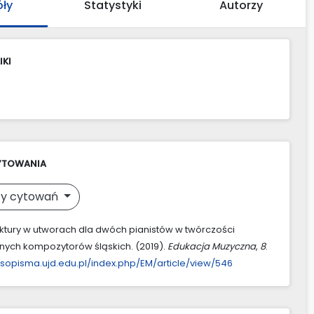
óły
Statystyki
Autorzy
IKI
YTOWANIA
y cytowań
ktury w utworach dla dwóch pianistów w twórczości
ych kompozytorów śląskich. (2019).
Edukacja Muzyczna
,
8
.
asopisma.ujd.edu.pl/index.php/EM/article/view/546