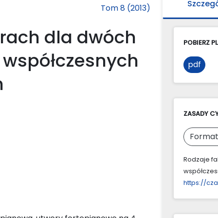
Szczeg
Tom 8 (2013)
orach dla dwóch
POBIERZ PL
i współczesnych
pdf
h
ZASADY C
Format
Rodzaje fa
współczesn
https://cz