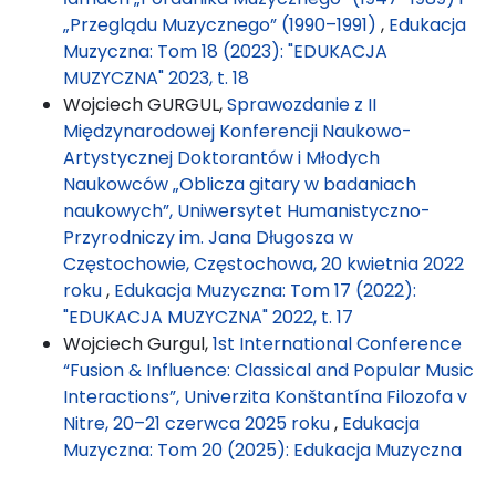
„Przeglądu Muzycznego” (1990–1991)
,
Edukacja
Muzyczna: Tom 18 (2023): "EDUKACJA
MUZYCZNA" 2023, t. 18
Wojciech GURGUL,
Sprawozdanie z II
Międzynarodowej Konferencji Naukowo-
Artystycznej Doktorantów i Młodych
Naukowców „Oblicza gitary w badaniach
naukowych”, Uniwersytet Humanistyczno-
Przyrodniczy im. Jana Długosza w
Częstochowie, Częstochowa, 20 kwietnia 2022
roku
,
Edukacja Muzyczna: Tom 17 (2022):
"EDUKACJA MUZYCZNA" 2022, t. 17
Wojciech Gurgul,
1st International Conference
“Fusion & Influence: Classical and Popular Music
Interactions”, Univerzita Konštantína Filozofa v
Nitre, 20–21 czerwca 2025 roku
,
Edukacja
Muzyczna: Tom 20 (2025): Edukacja Muzyczna