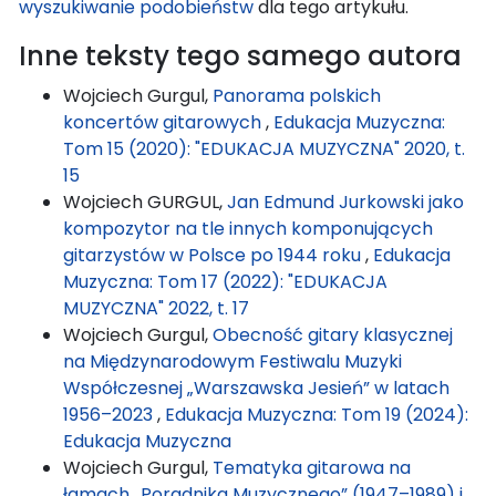
wyszukiwanie podobieństw
dla tego artykułu.
Inne teksty tego samego autora
Wojciech Gurgul,
Panorama polskich
koncertów gitarowych
,
Edukacja Muzyczna:
Tom 15 (2020): "EDUKACJA MUZYCZNA" 2020, t.
15
Wojciech GURGUL,
Jan Edmund Jurkowski jako
kompozytor na tle innych komponujących
gitarzystów w Polsce po 1944 roku
,
Edukacja
Muzyczna: Tom 17 (2022): "EDUKACJA
MUZYCZNA" 2022, t. 17
Wojciech Gurgul,
Obecność gitary klasycznej
na Międzynarodowym Festiwalu Muzyki
Współczesnej „Warszawska Jesień” w latach
1956–2023
,
Edukacja Muzyczna: Tom 19 (2024):
Edukacja Muzyczna
Wojciech Gurgul,
Tematyka gitarowa na
łamach „Poradnika Muzycznego” (1947–1989) i