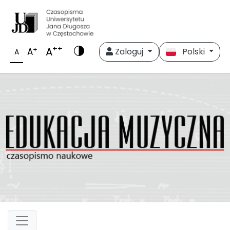
++
A
+
A
Zaloguj
Polski
A