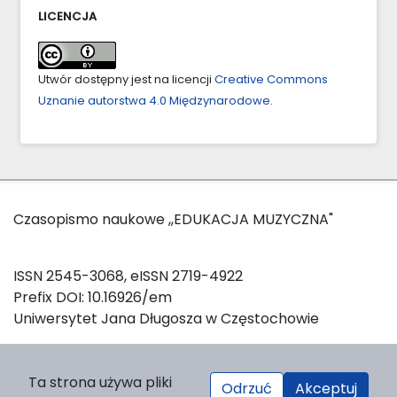
LICENCJA
Utwór dostępny jest na licencji
Creative Commons
Uznanie autorstwa 4.0 Międzynarodowe
.
Czasopismo naukowe ,,EDUKACJA MUZYCZNA"
ISSN 2545-3068, eISSN 2719-4922
Prefix DOI: 10.16926/em
Uniwersytet Jana Długosza w Częstochowie
W celu zainicjowania oraz utrzymania sesji logowania, a
Ta strona używa pliki
Odrzuć
Akceptuj