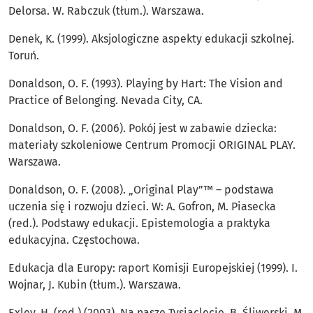
Delorsa. W. Rabczuk (tłum.). Warszawa.
Denek, K. (1999). Aksjologiczne aspekty edukacji szkolnej.
Toruń.
Donaldson, O. F. (1993). Playing by Hart: The Vision and
Practice of Belonging. Nevada City, CA.
Donaldson, O. F. (2006). Pokój jest w zabawie dziecka:
materiały szkoleniowe Centrum Promocji ORIGINAL PLAY.
Warszawa.
Donaldson, O. F. (2008). „Original Play”™ – podstawa
uczenia się i rozwoju dzieci. W: A. Gofron, M. Piasecka
(red.). Podstawy edukacji. Epistemologia a praktyka
edukacyjna. Częstochowa.
Edukacja dla Europy: raport Komisji Europejskiej (1999). I.
Wojnar, J. Kubin (tłum.). Warszawa.
Exley, H. (red.) (2003). Na nasze Tysiąclecie. B. Śliwerski, M.