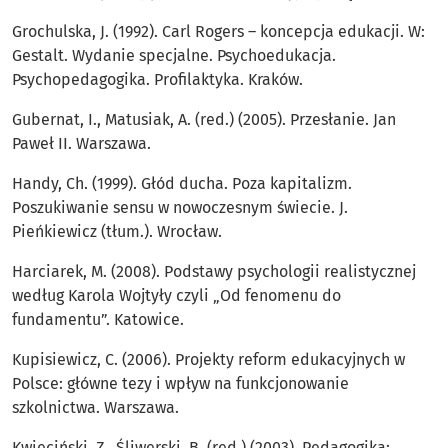
Grochulska, J. (1992). Carl Rogers – koncepcja edukacji. W:
Gestalt. Wydanie specjalne. Psychoedukacja.
Psychopedagogika. Proﬁlaktyka. Kraków.
Gubernat, I., Matusiak, A. (red.) (2005). Przesłanie. Jan
Paweł II. Warszawa.
Handy, Ch. (1999). Głód ducha. Poza kapitalizm.
Poszukiwanie sensu w nowoczesnym świecie. J.
Pieńkiewicz (tłum.). Wrocław.
Harciarek, M. (2008). Podstawy psychologii realistycznej
według Karola Wojtyły czyli „Od fenomenu do
fundamentu”. Katowice.
Kupisiewicz, C. (2006). Projekty reform edukacyjnych w
Polsce: główne tezy i wpływ na funkcjonowanie
szkolnictwa. Warszawa.
Kwieciński, Z., Śliwerski, B. (red.) (2003). Pedagogika: