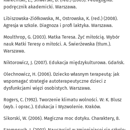
podręcznik akademicki. Warszawa.
Libiszowska-Ziółkowska, M., Ostrowska, K. (red.) (2008).
Agresja w szkole. Diagnoza i proﬁ laktyka. Warszawa.
Moulthrop, G. (2003). Matka Teresa. Żyć miłością. Wybór
nauk Matki Teresy o miłości. A. Świerżewska (tłum.).
Warszawa.
Niktorowicz, J. (2007). Edukacja międzykulturowa. Gdańsk.
Olechnowicz, H. (2006). Dziecko własnym terapeutą: jak
wspomagać strategie autoterapeutyczne dzieci z
dysfunkcjami więzi osobistych. Warszawa.
Rogers, C. (1992). Tworzenie klimatu wolności. W: K. Blusz
(wyb. i oprac.). Edukacja i Wyzwolenie. Kraków.
Sikorski, W. (2006). Magiczna moc dotyku. Charaktery, 8.
Szempruch, J. (2001). Nauczyciel w zmieniającej się szkole: