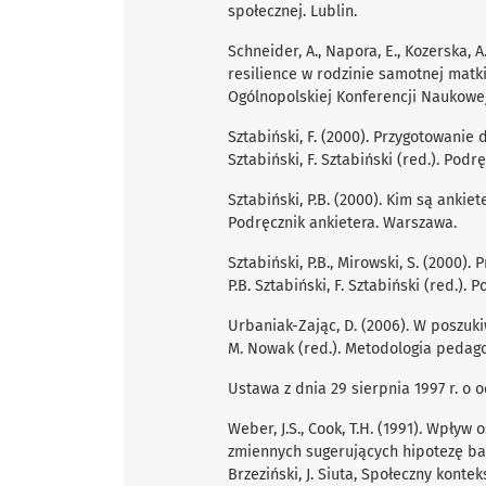
społecznej. Lublin.
Schneider, A., Napora, E., Kozerska,
resilience w rodzinie samotnej matk
Ogólnopolskiej Konferencji Naukowej.
Sztabiński, F. (2000). Przygotowanie 
Sztabiński, F. Sztabiński (red.). Pod
Sztabiński, P.B. (2000). Kim są ankieter
Podręcznik ankietera. Warszawa.
Sztabiński, P.B., Mirowski, S. (2000)
P.B. Sztabiński, F. Sztabiński (red.).
Urbaniak-Zając, D. (2006). W poszuk
M. Nowak (red.). Metodologia pedago
Ustawa z dnia 29 sierpnia 1997 r. o 
Weber, J.S., Cook, T.H. (1991). Wpływ
zmiennych sugerujących hipotezę badaw
Brzeziński, J. Siuta, Społeczny kont