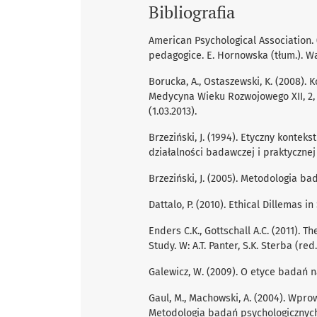
Bibliografia
American Psychological Association.
pedagogice. E. Hornowska (tłum.). W
Borucka, A., Ostaszewski, K. (2008).
Medycyna Wieku Rozwojowego XII, 2, 
(1.03.2013).
Brzeziński, J. (1994). Etyczny kontek
działalności badawczej i praktyczne
Brzeziński, J. (2005). Metodologia b
Dattalo, P. (2010). Ethical Dillemas i
Enders C.K., Gottschall A.C. (2011). 
Study. W: A.T. Panter, S.K. Sterba (r
Galewicz, W. (2009). O etyce badań 
Gaul, M., Machowski, A. (2004). Wprow
Metodologia badań psychologicznych