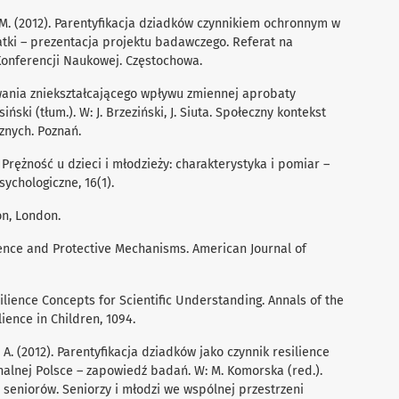
A.M. (2012). Parentyﬁkacja dziadków czynnikiem ochronnym w
tki – prezentacja projektu badawczego. Referat na
Konferencji Naukowej. Częstochowa.
owania zniekształcającego wpływu zmiennej aprobaty
ński (tłum.). W: J. Brzeziński, J. Siuta. Społeczny kontekst
znych. Poznań.
). Prężność u dzieci i młodzieży: charakterystyka i pomiar –
ychologiczne, 16(1).
on, London.
lience and Protective Mechanisms. American Journal of
esilience Concepts for Scientiﬁc Understanding. Annals of the
ence in Children, 1094.
, A. (2012). Parentyﬁkacja dziadków jako czynnik resilience
alnej Polsce – zapowiedź badań. W: M. Komorska (red.).
 seniorów. Seniorzy i młodzi we wspólnej przestrzeni