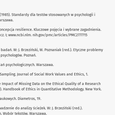
 (1985). Standardy dla testów stosowanych w psychologii i
arszawa.
 Koncepcja resilience. Kluczowe pojęcia i wybrane zagadnienia.
cz. I; www.ncbi.nlm. nih.gov/pmc/articles/PMC2777715
st badań. W: J. Brzeziński, W. Poznaniak (red.). Etyczne problemy
j psychologów. Poznań.
adań psychologicznych. Warszawa.
n Sampling. Journal of Social Work Values and Ethics, 1.
The Impact of Missing Data on the Ethical Quality of a Research
ed.). Handbook of Ethics in Quantitative Methodology. New York.
naukowych. Diametros, 19.
adzenie do analizy ścieżek. W: J. Brzeziński (red.).
. Wybór tekstów. Warszawa.