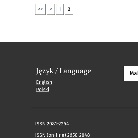
<<
<
1
2
Język / Language
Ma
English
Polski
ISSN 2081-2264
ISSN (on-line) 2658-2848