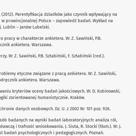
 A. (2012). Parentyﬁkacja dziadków jako czynnik wpływający na
i w prowincjonalnej Polsce – zapowiedź badań. Wykład na
 Lublin – Janów Lubelski.
do pracy w charakterze ankietera. W: Z. Sawiński, P.B.
ręcznik ankietera. Warszawa.
zy. W: Z. Sawiński, P.B. Sztabiński, F. Sztabiński (red.).
. Problemy etyczne związane z pracą ankietera. W: Z. Sawiński,
 Podręcznik ankietera. Warszawa.
iwaniu kryteriów oceny badań jakościowych. W: D. Kubinowski,
giki zorientowanej humanistycznie. Kraków.
ochronie danych osobowych. Dz. U. z 2002 Nr 101 poz. 926.
 osób badanych na wyniki badań laboratoryjnych: analiza ról,
czą i trafność wnioskowania. J. Siuta, R. Stocki (tłum.). W: J.
ekst badań psychologicznych i pedagogicznych. Poznań.