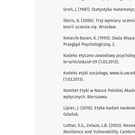
Greń, J. (1987). Statystyka matemat
Illeris, K. (2006). Trzy wymiary ucz
teorii uczenia się. Wrocław.
Kmiecik-Baran, K. (1995). Skala Wspa
Przegląd Psychologiczny, 2.
Kodeks etyczno-zawodowy psycholo
le=article&sid=29 (1.03.2013).
Kodeks etyki socjologa, www.is.uw.
(1.03.2013).
Komitet Etyki w Nauce Polskiej Akad
wytycznych. Warszawa.
Lipiec, J. (2010). Etyka badań nauko
Gdańsk.
Luthar, S.S., Zelazo, L.B. (2003). Rese
Resilience and Vulnerability. Cambri