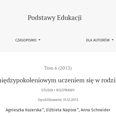
wym uczeniem się w rodzinie – wybrane kwestie etyczne
Podstawy Edukacji
CZASOPISMO
DLA AUTORÓW
Tom 6 (2013)
międzypokoleniowym uczeniem się w rodzin
STUDIA I ROZPRAWY
Opublikowane 31.12.2013
+
+
Agnieszka Kozerska
Elżbieta Napora
Anna Schneider