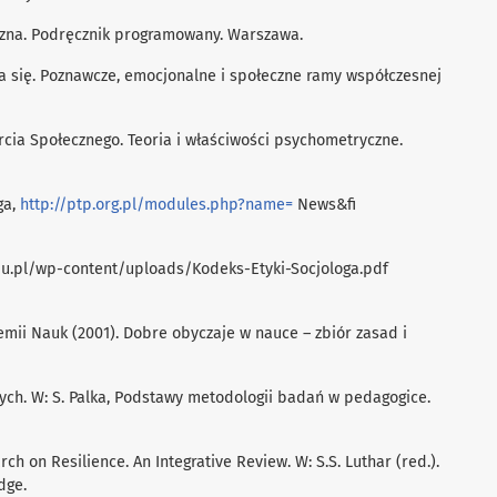
yczna. Podręcznik programowany. Warszawa.
enia się. Poznawcze, emocjonalne i społeczne ramy współczesnej
rcia Społecznego. Teoria i właściwości psychometryczne.
ga,
http://ptp.org.pl/modules.php?name=
News&ﬁ
edu.pl/wp-content/uploads/Kodeks-Etyki-Socjologa.pdf
emii Nauk (2001). Dobre obyczaje w nauce – zbiór zasad i
wych. W: S. Palka, Podstawy metodologii badań w pedagogice.
arch on Resilience. An Integrative Review. W: S.S. Luthar (red.).
dge.