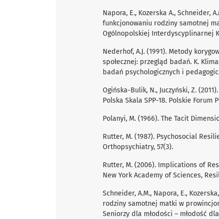
Napora, E., Kozerska A., Schneider, 
funkcjonowaniu rodziny samotnej ma
Ogólnopolskiej Interdyscyplinarnej 
Nederhof, A.J. (1991). Metody koryg
społecznej: przegląd badań. K. Klimasi
badań psychologicznych i pedagogic
Ogińska-Bulik, N., Juczyński, Z. (2011
Polska Skala SPP-18. Polskie Forum Ps
Polanyi, M. (1966). The Tacit Dimensi
Rutter, M. (1987). Psychosocial Resi
Orthopsychiatry, 57(3).
Rutter, M. (2006). Implications of R
New York Academy of Sciences, Resili
Schneider, A.M., Napora, E., Kozerska
rodziny samotnej matki w prowincjon
Seniorzy dla młodości – młodość dla