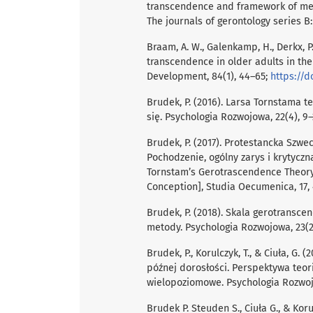
transcendence and framework of mean
The journals of gerontology series B:
Braam, A. W., Galenkamp, H., Derkx, P.
transcendence in older adults in th
Development, 84(1), 44–65;
https://d
Brudek, P. (2016). Larsa Tornstama t
się. Psychologia Rozwojowa, 22(4), 9
Brudek, P. (2017). Protestancka Szwe
Pochodzenie, ogólny zarys i krytyczn
Tornstam’s Gerotrascendence Theory. 
Conception], Studia Oecumenica, 17,
Brudek, P. (2018). Skala gerotransce
metody. Psychologia Rozwojowa, 23(2
Brudek, P., Korulczyk, T., & Ciuła, G
późnej dorosłości. Perspektywa teor
wielopoziomowe. Psychologia Rozwojo
Brudek P. Steuden S., Ciuła G., & Ko