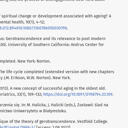
 of spiritual change or development associated with ageing? A
ental health, 10(1), 4–12;
18.012.894610.1080/1360786050030796
.
arius: Gerotranscendence and its relevance to post modern
530i. University of Southern California: Andrus Center for
 completed. New York: Norton.
7). The life cycle completed (extended version with new chapters
 J.M. Erikson, W.W. Norton). New York.
(2013). A new concept of successful aging in the oldest old.
iatrics, 33(1), 109–132;
https://doi.org/10.1891/0198794.33.109
.
arzenia się. In: M. Halicka, J. Halicki (eds.), Zostawić ślad na
awnictwo Uniwersytetu w Białymstoku.
tique of the theory of gerotranscendence. Vestfold College.
krift/notat/1998-3/
[access: 2.09.2022].