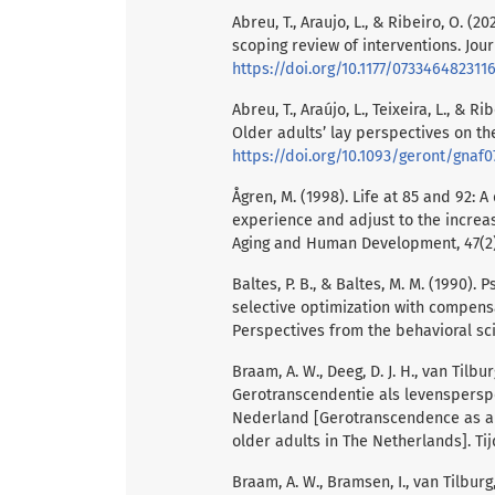
Abreu, T., Araujo, L., & Ribeiro, O. 
scoping review of interventions. Jour
https://doi.org/10.1177/073346482311
Abreu, T., Araújo, L., Teixeira, L., 
Older adults’ lay perspectives on the
https://doi.org/10.1093/geront/gnaf0
Ågren, M. (1998). Life at 85 and 92: A
experience and adjust to the increas
Aging and Human Development, 47(2)
Baltes, P. B., & Baltes, M. M. (1990)
selective optimization with compensati
Perspectives from the behavioral sc
Braam, A. W., Deeg, D. J. H., van Tilbur
Gerotranscendentie als levensperspe
Nederland [Gerotranscendence as a l
older adults in The Netherlands]. Tij
Braam, A. W., Bramsen, I., van Tilburg,