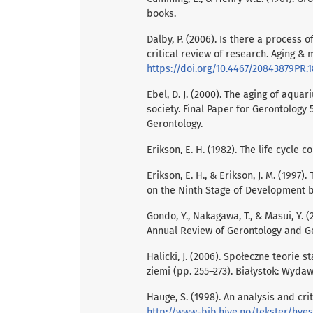
books.
Dalby, P. (2006). Is there a process
critical review of research. Aging & m
https://doi.org/10.4467/20843879PR.
Ebel, D. J. (2000). The aging of aqu
society. Final Paper for Gerontology 
Gerontology.
Erikson, E. H. (1982). The life cycle
Erikson, E. H., & Erikson, J. M. (199
on the Ninth Stage of Development by
Gondo, Y., Nakagawa, T., & Masui, Y. 
Annual Review of Gerontology and Ger
Halicki, J. (2006). Społeczne teorie st
ziemi (pp. 255–273). Białystok: Wyd
Hauge, S. (1998). An analysis and cri
http://www-bib.hive.no/tekster/hves