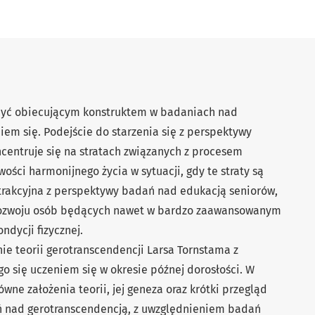
być obiecującym konstruktem w badaniach nad
m się. Podejście do starzenia się z perspektywy
ncentruje się na stratach związanych z procesem
wości harmonijnego życia w sytuacji, gdy te straty są
trakcyjna z perspektywy badań nad edukacją seniorów,
rozwoju osób będących nawet w bardzo zaawansowanym
ndycji fizycznej.
ie teorii gerotranscendencji Larsa Tornstama z
 się uczeniem się w okresie późnej dorosłości. W
wne założenia teorii, jej geneza oraz krótki przegląd
 nad gerotranscendencją, z uwzględnieniem badań