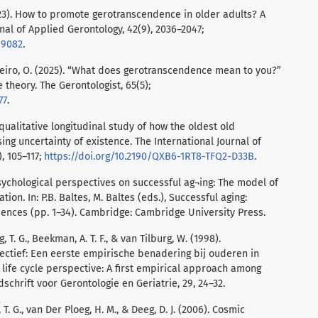
(2023). How to promote gerotranscendence in older adults? A
nal of Applied Gerontology, 42(9), 2036–2047;
69082
.
& Ribeiro, O. (2025). “What does gerotranscendence mean to you?”
 theory. The Gerontologist, 65(5);
77
.
 qualitative longitudinal study of how the oldest old
ing uncertainty of existence. The International Journal of
, 105–117;
https://doi.org/10.2190/QXB6-1RT8-TFQ2-D33B
.
. Psychological perspectives on successful ag¬ing: The model of
on. In: P.B. Baltes, M. Baltes (eds.), Successful aging:
iences (pp. 1–34). Cambridge: Cambridge University Press.
g, T. G., Beekman, A. T. F., & van Tilburg, W. (1998).
ctief: Een eerste empirische benadering bij ouderen in
ife cycle perspective: A first empirical approach among
dschrift voor Gerontologie en Geriatrie, 29, 24–32.
 T. G., van Der Ploeg, H. M., & Deeg, D. J. (2006). Cosmic