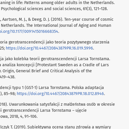
ing in life: Patterns among older adults in the Netherlands.
 Psychological sciences and social sciences, 61(3), 121–128.
, Aartsen, M. J., & Deeg, D. J. (2016). Ten-year course of cosmic
e Netherlands. The International Journal of Aging and Human
oi.org/10.1177/0091415016668354
.
eoria gerotranscendencji jako teoria pozytywnego starzenia
–25;
https://doi.org/10.4467/20843879PR.16.019.5996
.
cja jako kolebka teorii gerotranscendencji Larsa Tornstama.
a analiza koncepcji [Protestant Sweden as a Cradle of Lars
Origin, General Brief and Critical Analysis of the
 419–438.
ndencji typu 1 (GST-1) Larsa Tornstama. Polska adaptacja
), 85–98;
https://doi.org/10.4467/20843879PR.18.012.8946
.
. (2018). Uwarunkowania satysfakcji z małżeństwa osób w okresie
ii gerotranscendencji Larsa Tornstama – ujęcie
wa, 2018, 4, 91–106.
rulczyk T. (2019). Subiektywna ocena stanu zdrowia a wymiary