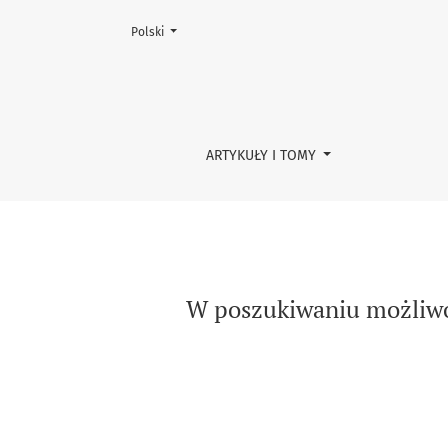
Zmień język, obecnie wybrany to:
Polski
W poszukiwaniu możliwości rozwoju w okresie 
ARTYKUŁY I TOMY
W poszukiwaniu możliwośc