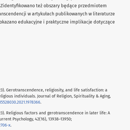
. Zidentyfikowano też obszary będące przedmiotem
ranscendencji w artykułach publikowanych w literaturze
pokazano edukacyjne i praktyczne implikacje dotyczące
023). Gerotranscendence, religiosity, and life satisfaction: a
gious individuals. Journal of Religion, Spirituality & Aging,
/15528030.2021.1978366
.
2023). Religious factors and gerotranscendence in later life: A
urrent Psychology, 42(16), 13938–13950;
2706-x
.