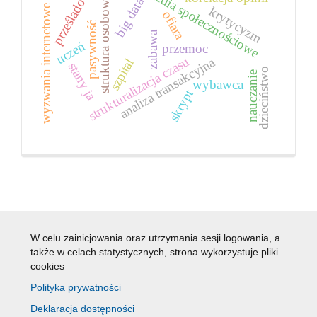
prześladowca
struktura osobowości
media społecznościowe
big data
wyzwania internetowe
krytycyzm
ofiara
pasywność
zabawa
uczeń
przemoc
strukturalizacja czasu
analiza transakcyjna
szpital
stany ja
dzieciństwo
nauczanie
wybawca
skrypt
W celu zainicjowania oraz utrzymania sesji logowania, a
także w celach statystycznych, strona wykorzystuje pliki
cookies
Polityka prywatności
Deklaracja dostępności