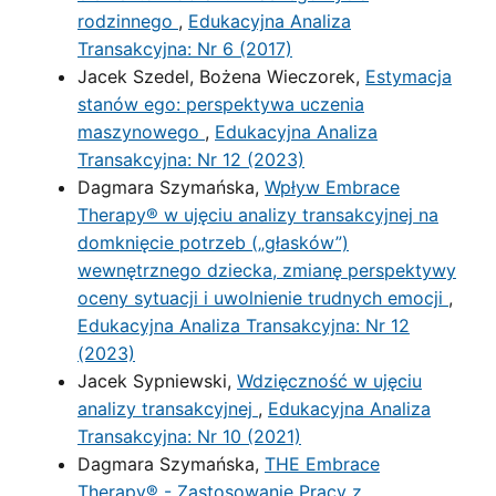
rodzinnego
,
Edukacyjna Analiza
Transakcyjna: Nr 6 (2017)
Jacek Szedel, Bożena Wieczorek,
Estymacja
stanów ego: perspektywa uczenia
maszynowego
,
Edukacyjna Analiza
Transakcyjna: Nr 12 (2023)
Dagmara Szymańska,
Wpływ Embrace
Therapy® w ujęciu analizy transakcyjnej na
domknięcie potrzeb („głasków”)
wewnętrznego dziecka, zmianę perspektywy
oceny sytuacji i uwolnienie trudnych emocji
,
Edukacyjna Analiza Transakcyjna: Nr 12
(2023)
Jacek Sypniewski,
Wdzięczność w ujęciu
analizy transakcyjnej
,
Edukacyjna Analiza
Transakcyjna: Nr 10 (2021)
Dagmara Szymańska,
THE Embrace
Therapy® - Zastosowanie Pracy z