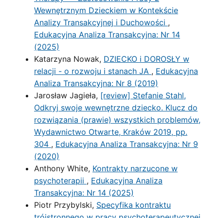
Wewnętrznym Dzieckiem w Kontekście
Analizy Transakcyjnej i Duchowości
,
Edukacyjna Analiza Transakcyjna: Nr 14
(2025)
Katarzyna Nowak,
DZIECKO i DOROSŁY w
relacji - o rozwoju i stanach JA
,
Edukacyjna
Analiza Transakcyjna: Nr 8 (2019)
Jarosław Jagieła,
[review] Stefanie Stahl,
Odkryj swoje wewnętrzne dziecko. Klucz do
rozwiązania (prawie) wszystkich problemów,
Wydawnictwo Otwarte, Kraków 2019, pp.
304
,
Edukacyjna Analiza Transakcyjna: Nr 9
(2020)
Anthony White,
Kontrakty narzucone w
psychoterapii
,
Edukacyjna Analiza
Transakcyjna: Nr 14 (2025)
Piotr Przybylski,
Specyfika kontraktu
trójstronnego w pracy psychoterapeutycznej