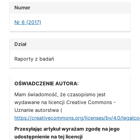
Article
Numer
Details
Nr 6 (2017)
Dział
Raporty z badań
OŚWIADCZENIE AUTORA:
Mam świadomość, że czasopismo jest
wydawane na licencji Creative Commons -
Uznanie autorstwa (
https://creativecommons.org/licenses/by/4.0/legalc
Przesyłając artykuł wyrażam zgodę na jego
udostępnienie na tej licencji