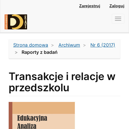
Main
Zarejestruj
Zaloguj
Navigation
Main
Toggl
Content
navig
Sidebar
Strona domowa
Archiwum
Nr 6 (2017)
Raporty z badań
Transakcje i relacje w
przedszkolu
Article
Sidebar