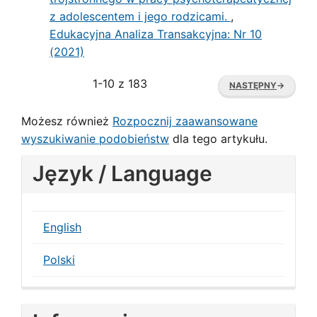
z adolescentem i jego rodzicami.
,
Edukacyjna Analiza Transakcyjna: Nr 10
(2021)
1-10 z 183
NASTĘPNY
→
Możesz również
Rozpocznij zaawansowane
wyszukiwanie podobieństw
dla tego artykułu.
Język / Language
English
Polski