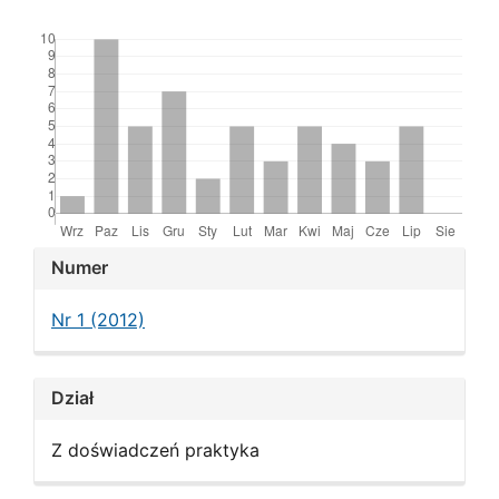
Downloads
Article
Numer
Details
Nr 1 (2012)
Dział
Z doświadczeń praktyka