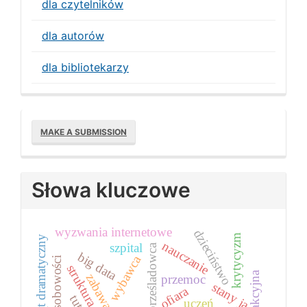
dla czytelników
dla autorów
dla bibliotekarzy
Make
MAKE A SUBMISSION
a
Submission
Słowa kluczowe
wyzwania internetowe
dzieciństwo
krytycyzm
trójkąt dramatyczny
nauczanie
szpital
prześladowca
big data
wybawca
zabawa
przemoc
stany ja
ofiara
uczeń