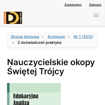
Main
Zarejestruj
Zaloguj
Navigation
Main
Toggl
Content
navig
Sidebar
Strona domowa
Archiwum
Nr 1 (2012)
Z doświadczeń praktyka
Nauczycielskie okopy
Świętej Trójcy
Article
Sidebar