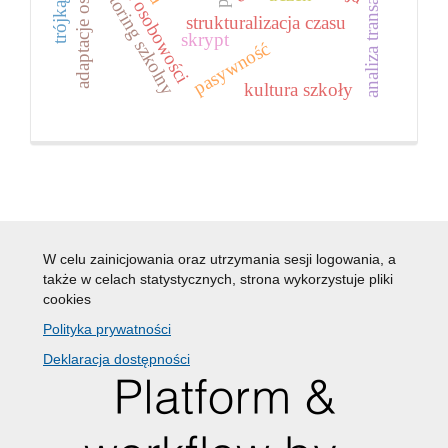
adaptacje osobowości
struktura osobowości
analiza transakcyjna
tutoring szkolny
strukturalizacja czasu
skrypt
pasywność
kultura szkoły
W celu zainicjowania oraz utrzymania sesji logowania, a
także w celach statystycznych, strona wykorzystuje pliki
cookies
Polityka prywatności
Deklaracja dostępności