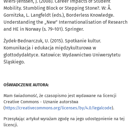
Wiers-Jenssen, J. (2008). Career Impacts of Student
Mobility. Stumbling Block or Stepping Stone?. W: Å.
Gornitzka, L. Langfeldt (eds.), Borderless Knowledge.
Understanding the „New” Internationalisation of Research
and HE in Norway (s. 79–101). Springer.
Żydek-Bednarczuk, U. (2015). Spotkanie kultur.
Komunikacja i edukacja międzykulturowa w
glottodydaktyce. Katowice: Wydawnictwo Uniwersytetu
Śląskiego.
OŚWIADCZENIE AUTORA:
Mam świadomość, że czasopismo jest wydawane na licencji
Creative Commons - Uznanie autorstwa
(
https://creativecommons.org/licenses/by/4.0/legalcode
).
Przesyłając artykuł wyrażam zgodę na jego udostępnienie na tej
licencji.