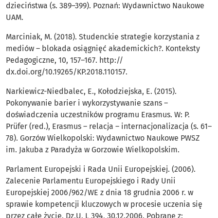
dzieciństwa (s. 389–399). Poznań: Wydawnictwo Naukowe
UAM.
Marciniak, M. (2018). Studenckie strategie korzystania z
mediów – blokada osiągnięć akademickich?. Konteksty
Pedagogiczne, 10, 157–167. http://
dx.doi.org/10.19265/KP.2018.110157.
Narkiewicz-Niedbalec, E., Kołodziejska, E. (2015).
Pokonywanie barier i wykorzystywanie szans –
doświadczenia uczestników programu Erasmus. W: P.
Prüfer (red.), Erasmus – relacja – internacjonalizacja (s. 61–
78). Gorzów Wielkopolski: Wydawnictwo Naukowe PWSZ
im. Jakuba z Paradyża w Gorzowie Wielkopolskim.
Parlament Europejski i Rada Unii Europejskiej. (2006).
Zalecenie Parlamentu Europejskiego i Rady Unii
Europejskiej 2006/962/WE z dnia 18 grudnia 2006 r. w
sprawie kompetencji kluczowych w procesie uczenia się
przez całe życie. Dz.U. L 394, 30.12.2006. Pobrane z: