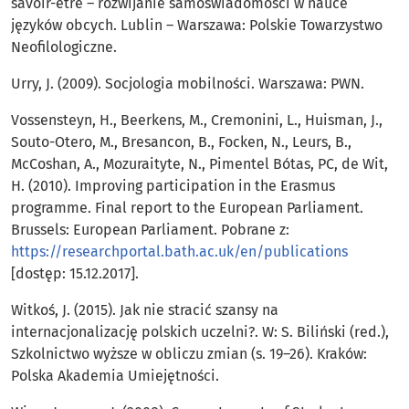
savoir-être – rozwijanie samoświadomości w nauce
języków obcych. Lublin – Warszawa: Polskie Towarzystwo
Neofilologiczne.
Urry, J. (2009). Socjologia mobilności. Warszawa: PWN.
Vossensteyn, H., Beerkens, M., Cremonini, L., Huisman, J.,
Souto-Otero, M., Bresancon, B., Focken, N., Leurs, B.,
McCoshan, A., Mozuraityte, N., Pimentel Bótas, PC, de Wit,
H. (2010). Improving participation in the Erasmus
programme. Final report to the European Parliament.
Brussels: European Parliament. Pobrane z:
https://researchportal.bath.ac.uk/en/publications
[dostęp: 15.12.2017].
Witkoś, J. (2015). Jak nie stracić szansy na
internacjonalizację polskich uczelni?. W: S. Biliński (red.),
Szkolnictwo wyższe w obliczu zmian (s. 19–26). Kraków:
Polska Akademia Umiejętności.