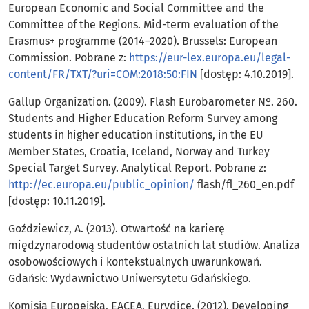
European Economic and Social Committee and the
Committee of the Regions. Mid-term evaluation of the
Erasmus+ programme (2014–2020). Brussels: European
Commission. Pobrane z:
https://eur-lex.europa.eu/legal-
content/FR/TXT/?uri=COM:2018:50:FIN
[dostęp: 4.10.2019].
Gallup Organization. (2009). Flash Eurobarometer Nº. 260.
Students and Higher Education Reform Survey among
students in higher education institutions, in the EU
Member States, Croatia, Iceland, Norway and Turkey
Special Target Survey. Analytical Report. Pobrane z:
http://ec.europa.eu/public_opinion/
flash/fl_260_en.pdf
[dostęp: 10.11.2019].
Goździewicz, A. (2013). Otwartość na karierę
międzynarodową studentów ostatnich lat studiów. Analiza
osobowościowych i kontekstualnych uwarunkowań.
Gdańsk: Wydawnictwo Uniwersytetu Gdańskiego.
Komisja Europejska, EACEA, Eurydice. (2012). Developing