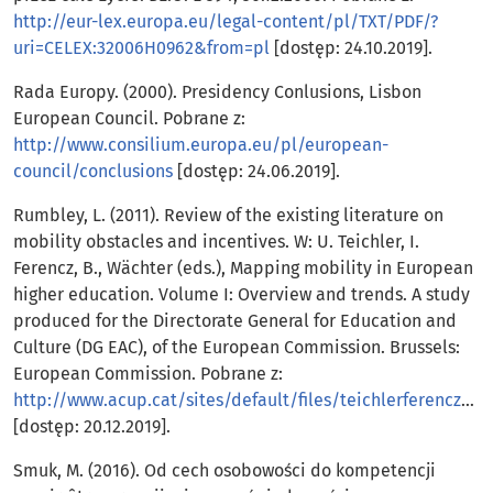
http://eur-lex.europa.eu/legal-content/pl/TXT/PDF/?
uri=CELEX:32006H0962&from=pl
[dostęp: 24.10.2019].
Rada Europy. (2000). Presidency Conlusions, Lisbon
European Council. Pobrane z:
http://www.consilium.europa.eu/pl/european-
council/conclusions
[dostęp: 24.06.2019].
Rumbley, L. (2011). Review of the existing literature on
mobility obstacles and incentives. W: U. Teichler, I.
Ferencz, B., Wächter (eds.), Mapping mobility in European
higher education. Volume I: Overview and trends. A study
produced for the Directorate General for Education and
Culture (DG EAC), of the European Commission. Brussels:
European Commission. Pobrane z:
http://www.acup.cat/sites/default/files/teichlerferenczwaechtermappingmobilityineuropeanhighereducation_0.pdf
[dostęp: 20.12.2019].
Smuk, M. (2016). Od cech osobowości do kompetencji