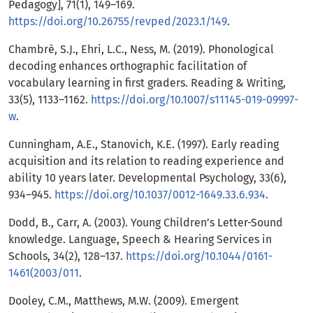
Pedagogy], 71(1), 149–169.
https://doi.org/10.26755/revped/2023.1/149
.
Chambrè, S.J., Ehri, L.C., Ness, M. (2019). Phonological
decoding enhances orthographic facilitation of
vocabulary learning in first graders. Reading & Writing,
33(5), 1133–1162.
https://doi.org/10.1007/s11145-019-09997-
w
.
Cunningham, A.E., Stanovich, K.E. (1997). Early reading
acquisition and its relation to reading experience and
ability 10 years later. Developmental Psychology, 33(6),
934–945.
https://doi.org/10.1037/0012-1649.33.6.934
.
Dodd, B., Carr, A. (2003). Young Children’s Letter-Sound
knowledge. Language, Speech & Hearing Services in
Schools, 34(2), 128–137.
https://doi.org/10.1044/0161-
1461(2003/011
.
Dooley, C.M., Matthews, M.W. (2009). Emergent