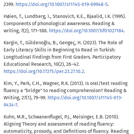
2399.
https://doi.org/10.1007/s11145-019-09948-5
.
Høien, T., Lundberg, I., Stanovich, K.E., Bjaalid, I.K. (1995).
Components of phonological awareness. Reading &
writing, 7(2), 171–188.
https://doi.org/10.1007/bf01027184
.
Kargin, T., Güldenoğlu, B., Gengeç, H. (2023). The Role of
Early Literacy Skills in Beginning to Read in Turkish:
Longitudinal Findings from First Graders. Participatory
Educational Research, 10(2), 26–42.
https://doi.org/10.17275/per.23.27.10.2
.
Kim, Y., Park, C.H., Wagner, R.K. (2013). Is oral/text reading
fluency a "bridge" to reading comprehension? Reading &
Writing, 27(1), 79–99.
https://doi.org/10.1007/s11145-013-
9434-7
.
Kuhn, M.R., Schwanenflugel, P.J., Meisinger, E.B. (2010).
Aligning Theory and assessment of reading fluency:
automaticity, prosody, and Definitions of fluency. Reading