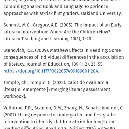
combining Shared Book and Language Experience
approaches with at-risk first graders. Oakland University.
Schmitt, M.C., Gregory, A.E. (2005). The Impact of an Early
Literacy Intervention: Where Are the Children Now?.
Literacy Teaching and Learning, 10(1), 1–20.
Stanovich, K.E. (2009). Matthew Effects in Reading: Some
consequences of individual differences in the acquisition
of literacy. Journal of Education, 189 (1–2), 23–55.
https://doi.org/10.1177/0022057409189001-204
.
Temple, Ch., Temple, C. (2023). Caiet de evaluare a
literației emergente [Emerging literacy assessment
workbook].
Vellutino, F.R., Scanlon, D.M., Zhang, H., Schatschneider, C.
(2007). Using response to kindergarten and first grade
intervention to identify children at-risk for long-term
reading difficulties. Reading & Writing, 21(4), 437–480.