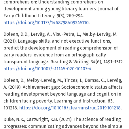
comprehension: Understanding comprehension
development among young literacy learners. Journal of
Early Childhood Literacy, 9(3), 269–294.
https://doi.org/10.1177/1468798409345110
.
Dolean, D.D., Lervåg, A., Visu-Petra, L., Melby-Lervåg, M.
(2021). Language skills, and not executive functions,
predict the development of reading comprehension of
early readers: evidence from an orthographically
transparent language. Reading & Writing, 34(6), 1491–1512.
https://doi.org/10.1007/s11145-020-10107-4
.
Dolean, D., Melby-Lervåg, M., Tincas, I., Damsa, C., Lervåg,
A. (2019). Achievement gap: Socioeconomic status affects
reading development beyond language and cognition in
children facing poverty. Learning and Instruction, 63,
101218.
https://doi.org/10.1016/j.learninstruc.2019.101218
.
Duke, N.K., Cartwright, K.B. (2021). The science of reading
progresses: communicating advances beyond the simple