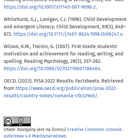
https://doi.org/10.1007/s11145-007-9098-2
.
Whitehurst, G.J., Lonigan, C.J. (1998). Child Development
and emergent Literacy. Child Development, 69(3), 848–
872.
https://doi.org/10.1111/j.1467-8624.1998.tb06247.x
.
Wilson, K.M., Trainin, G. (2007). First-Grade students’
motivation and achievement for reading, writing, and
spelling. Reading Psychology, 28(3), 257–282.
https://doi.org/10.1080/02702710601186464
.
OECD. (2023). PISA 2022 Results: Factsheets. Retrieved
from
https://www.oecd.org/publication/pisa-2022-
results/country-notes/romania-cfe329e8/
.
Utwór dostępny jest na licencji
Creative Commons Uznanie
autorstwa 4.0 Międzynarodowe
.