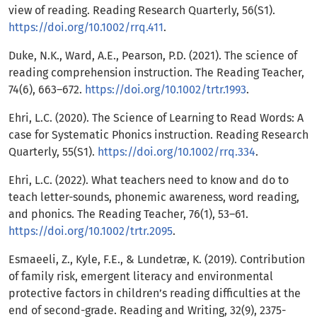
view of reading. Reading Research Quarterly, 56(S1).
https://doi.org/10.1002/rrq.411
.
Duke, N.K., Ward, A.E., Pearson, P.D. (2021). The science of
reading comprehension instruction. The Reading Teacher,
74(6), 663–672.
https://doi.org/10.1002/trtr.1993
.
Ehri, L.C. (2020). The Science of Learning to Read Words: A
case for Systematic Phonics instruction. Reading Research
Quarterly, 55(S1).
https://doi.org/10.1002/rrq.334
.
Ehri, L.C. (2022). What teachers need to know and do to
teach letter-sounds, phonemic awareness, word reading,
and phonics. The Reading Teacher, 76(1), 53–61.
https://doi.org/10.1002/trtr.2095
.
Esmaeeli, Z., Kyle, F.E., & Lundetræ, K. (2019). Contribution
of family risk, emergent literacy and environmental
protective factors in children’s reading difficulties at the
end of second-grade. Reading and Writing, 32(9), 2375-